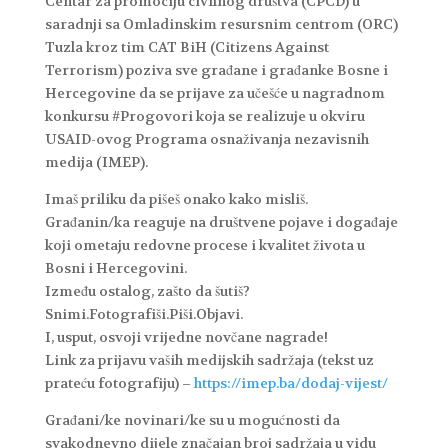
Centar za promociju civilnog društva (CPCD) u
saradnji sa Omladinskim resursnim centrom (ORC)
Tuzla kroz tim CAT BiH (Citizens Against
Terrorism) poziva sve građane i građanke Bosne i
Hercegovine da se prijave za učešće u nagradnom
konkursu #Progovori koja se realizuje u okviru
USAID-ovog Programa osnaživanja nezavisnih
medija (IMEP).
Imaš priliku da pišeš onako kako misliš.
Građanin/ka reaguje na društvene pojave i događaje
koji ometaju redovne procese i kvalitet života u
Bosni i Hercegovini.
Između ostalog, zašto da šutiš?
Snimi.Fotografiši.Piši.Objavi.
I, usput, osvoji vrijedne novčane nagrade!
Link za prijavu vaših medijskih sadržaja (tekst uz
prateću fotografiju) –
https://imep.ba/dodaj-vijest/
Građani/ke novinari/ke su u mogućnosti da
svakodnevno dijele značajan broj sadržaja u vidu