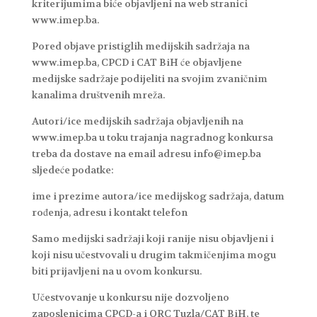
kriterijumima biće objavljeni na web stranici
www.imep.ba.
Pored objave pristiglih medijskih sadržaja na
www.imep.ba, CPCD i CAT BiH će objavljene
medijske sadržaje podijeliti na svojim zvaničnim
kanalima društvenih mreža.
Autori/ice medijskih sadržaja objavljenih na
www.imep.ba u toku trajanja nagradnog konkursa
treba da dostave na email adresu info@imep.ba
sljedeće podatke:
ime i prezime autora/ice medijskog sadržaja, datum
rođenja, adresu i kontakt telefon
Samo medijski sadržaji koji ranije nisu objavljeni i
koji nisu učestvovali u drugim takmičenjima mogu
biti prijavljeni na u ovom konkursu.
Učestvovanje u konkursu nije dozvoljeno
zaposlenicima CPCD-a i ORC Tuzla/CAT BiH, te