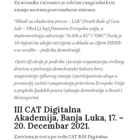
Za učesnike i učesnice je održan i nagradni kviz
znanja na temu pravosudnost sistema
.
“Mladi za vladavinu prava – LAB” (Youth Rule of Law
Lab – YRoLL), koji finansira Evropska unija, a
implementiraju udruženje “Ja bih u EU” i “ORC” Tuzla je
30-mjesečna akcija razvijena u skladu sa ciljem EIDHR-
ove uredbe – podrška demokratiji.
Opšti cilj akcije je podrška i jačanje organizacija civilnog
društva u poticanju demokratske kulture kroz
unapređenje njihovog znanja i participativne uloge u
promociji, zaštiti i unapređenju prioriteta Evropske Unije
u pogledu ljudskih prava i pitanja demokratije u Bosni i
Hercegovini.
III CAT Digitalna
Akademija, Banja Luka, 17. –
20. Decembar 2021.
Završena je treća po redu CAT BiH Digitalna