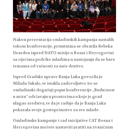
Nakon prezentacija omladinskih kampanja nastalih
tokom konferencije, prisutnima se obratila Rebeka
Dearden ispred NATO misije u Bosni i Hercegovini
sa riječima podrške mladima u nastojanju da se bave
temama od važnosti za naše društvo.
Ispred Gradske uprave Banja Luka govorila je
Milada Šukalo, te istakla zadovoljstvo što se
omladinski događaji poput konferencije „Budućnost
u miru“ održavaju u prostorima u koje je grad
ulagao sredstva, te da je raduje da je Banja Luka
pokazala svoje gostoprimstvo za sve mlade.
Omladinske kampanje i rad inicijative CAT Bosna i
Hercegovina možete nastaviti pratiti na zvaničnim