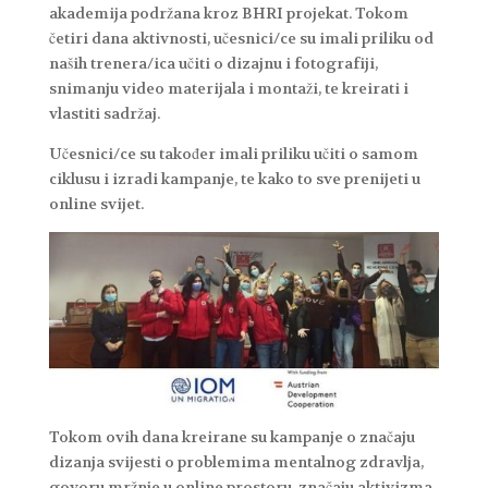
akademija podržana kroz BHRI projekat. Tokom
četiri dana aktivnosti, učesnici/ce su imali priliku od
naših trenera/ica učiti o dizajnu i fotografiji,
snimanju video materijala i montaži, te kreirati i
vlastiti sadržaj.
Učesnici/ce su također imali priliku učiti o samom
ciklusu i izradi kampanje, te kako to sve prenijeti u
online svijet.
Tokom ovih dana kreirane su kampanje o značaju
dizanja svijesti o problemima mentalnog zdravlja,
govoru mržnje u online prostoru, značaju aktivizma