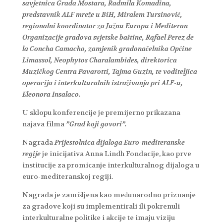
savjetnica Grada Mostara, Radmila Komadina,
predstavnik ALF mreže u BiH, Miralem Tursinović,
regionalni koordinator za Južnu Europu i Mediteran
Organizacije gradova svjetske baštine, Rafael Perez de
la Concha Camacho, zamjenik gradonačelnika Općine
Limassol, Neophytos Charalambides, direktorica
Muzičkog Centra Pavarotti, Tajma Guzin, te voditeljica
operacija i interkulturalnih istraživanja pri ALF-u,
Eleonora Insalaco.
U sklopu konferencije je premijerno prikazana
najava filma
”Grad koji govori”.
Nagrada
Prijestolnica dijaloga Euro-mediteranske
regije
je inicijativa Anna Lindh Fondacije, kao prve
institucije za promicanje interkulturalnog dijaloga u
euro-mediteranskoj regiji.
Nagrada je zamišljena kao međunarodno priznanje
za gradove koji su implementirali ili pokrenuli
interkulturalne politike i akcije te imaju viziju