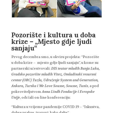
Pozorište i kultura u doba
krize – „Mjesto gdje ljudi
sanjaju“
Prvog decembra smo, u okviru projekta: “Pozorište
u doba krize – mjesto gdje ljudi sanjaju”, u kome su
partnerski učestvovali:
DIS teatar mladih Banja Luka,
Gradsko pozorište mladih Vitez, Omladinski resursni
centar (ORC) Tuzla, Udruženje System and Generation,
Ankara, Turska i We Love Sousse, Sousse, Tunis
, a pod
pokroviteljstvom
Anna Lindh Fondacije i Evropske
Unije
, održali on-line konferenciju:
“Kultura u vrijeme pandemije COVID-19 – “Iskustva,
dobre prakse, izazovi, kako dalje”