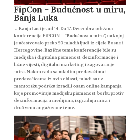
FipCon – Budućnost u miru,
Banja Luka
U Banja Luci je, od 14. Do 17. Decembra održana
konferencija FiPCON – “Budućnost u miru”, na kojoj
je učestvovalo preko 50 mladih ljudi iz cijele Bosne i
Hercegovine. Bazične teme konferencije bile su
medijska i digitalna pismenost, dezinformacije i
lažne vijesti, digitalni marketing i zagovaranje
mira. Nakon rada sa mladim predavačima i
predavačicama iz ovih oblasti, mladi su uz
mentorsku podršku izradili osam online kampanja
koje promoviraju medijsku pismenost, borbu protiv
dezinformacija u medijima, izgradnju mira i
društveno angažovane teme.