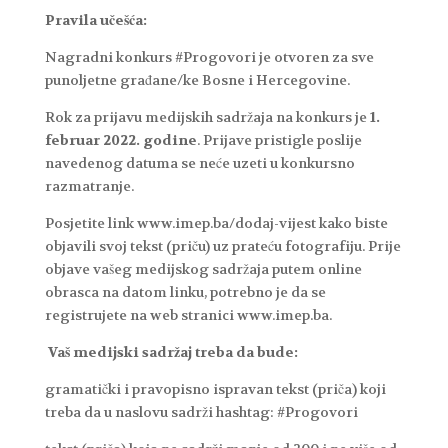
Pravila učešća:
Nagradni konkurs #Progovori je otvoren za sve
punoljetne građane/ke Bosne i Hercegovine.
Rok za prijavu medijskih sadržaja na konkurs je
1.
februar 2022. godine
. Prijave pristigle poslije
navedenog datuma se neće uzeti u konkursno
razmatranje.
Posjetite link www.imep.ba/dodaj-vijest kako biste
objavili svoj tekst (priču) uz prateću fotografiju. Prije
objave vašeg medijskog sadržaja putem online
obrasca na datom linku, potrebno je da se
registrujete na web stranici www.imep.ba.
Vaš medijski sadržaj treba da bude:
gramatički i pravopisno ispravan tekst (priča) koji
treba da u naslovu sadrži hashtag: #Progovori