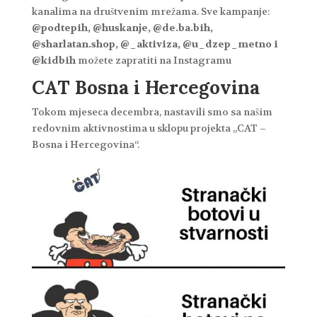
kanalima na društvenim mrežama. Sve kampanje:
@podtepih, @huskanje, @de.ba.bih,
@sharlatan.shop, @_aktiviza, @u_dzep_metno i
@kidbih
možete zapratiti na Instagramu
CAT Bosna i Hercegovina
Tokom mjeseca decembra, nastavili smo sa našim
redovnim aktivnostima u sklopu projekta „CAT –
Bosna i Hercegovina“.