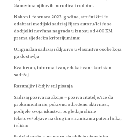
članovima njihovih porodica i rodbini.
Nakon 1. februara 2022. godine, stručni žiri će
odabrati medijski sadržaj čijem autoru/ici će se
dodijeliti novčana nagrada u iznosu od 400 KM
prema sljedećim kriterijumima:
Originalan sadržaj isključivo u vlasništvu osobe koja
ga dostavlja
Kvalitetan, informativan, edukativan i koristan
sadržaj
Razumljiv i čitljiv stil pisanja
Sadržaj poziva na akciju – poziva čitatelje/ice da
prokomentarišu, pokrenu određenu aktivnost,
podijele svoja iskustva, pogledaju slične
tekstove/objave na drugim stranicama putem linka,
i slično
Sadržaj može, a ne mora, da obiluje vizuelnim