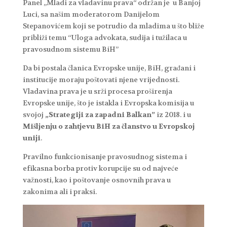
Panel „Mladi za vladavinu prava“ održan je u Banjoj
Luci, sa našim moderatorom Danijelom
Stepanovićem koji se potrudio da mladima u što bliže
približi temu “Uloga advokata, sudija i tužilaca u
pravosudnom sistemu BiH”
Da bi postala članica Evropske unije, BiH, građani i
institucije moraju poštovati njene vrijednosti.
Vladavina prava je u srži procesa proširenja
Evropske unije, što je istakla i Evropska komisija u
svojoj
„Strategiji za zapadni Balkan”
iz 2018. i u
Mišljenju o zahtjevu BiH za članstvo u Evropskoj
uniji
.
Pravilno funkcionisanje pravosudnog sistema i
efikasna borba protiv korupcije su od najveće
važnosti, kao i poštovanje osnovnih prava u
zakonima ali i praksi.