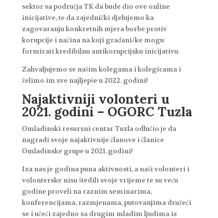
sektor sa područja TK da bude dio ove online
inicijative, te da zajednički djelujemo ka
zagovaranju konkretnih mjera borbe protiv
korupcije i načina na koji građani/ke mogu
formirati kredibilnu antikorupcijsku inicijativu.
Zahvaljujemo se našim kolegama i kolegicama i
želimo im sve najljepše u 2022. godini!
Najaktivniji volonteri u
2021. godini – OGORC Tuzla
Omladinski resursni centar Tuzla odlučio je da
nagradi svoje najaktivnije članove i članice
Omladinske grupe u 2021. godini!
Iza nas je godina puna aktivnosti, a naši volonteri i
volonterske nisu štedili svoje vrijeme te su veću
godine proveli na raznim seminarima,
konferencijama, razmjenama, putovanjima družeći
se i učeći zajedno sa drugim mladim ljudima iz