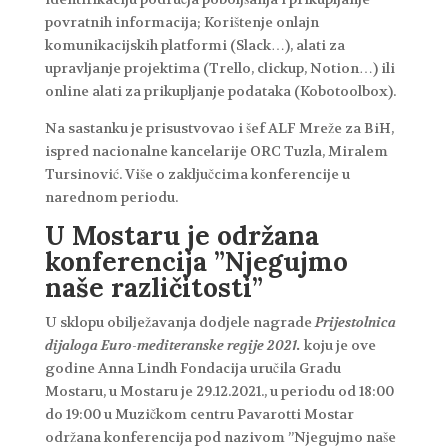
povratnih informacija; Korištenje onlajn
komunikacijskih platformi (Slack…), alati za
upravljanje projektima (Trello, clickup, Notion…) ili
online alati za prikupljanje podataka (Kobotoolbox).
Na sastanku je prisustvovao i šef ALF Mreže za BiH,
ispred nacionalne kancelarije ORC Tuzla, Miralem
Tursinović. Više o zaključcima konferencije u
narednom periodu.
U Mostaru je održana
konferencija ”Njegujmo
naše različitosti”
U sklopu obilježavanja dodjele nagrade
Prijestolnica
dijaloga Euro-mediteranske regije 2021.
koju je ove
godine Anna Lindh Fondacija uručila Gradu
Mostaru, u Mostaru je 29.12.2021., u periodu od 18:00
do 19:00 u Muzičkom centru Pavarotti Mostar
održana konferencija pod nazivom ”Njegujmo naše