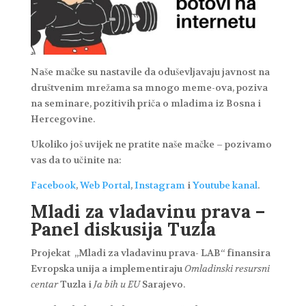
Naše mačke su nastavile da oduševljavaju javnost na
društvenim mrežama sa mnogo meme-ova, poziva
na seminare, pozitivih priča o mladima iz Bosna i
Hercegovine.
Ukoliko još uvijek ne pratite naše mačke – pozivamo
vas da to učinite na:
Facebook
,
Web Portal
,
Instagram
i
Youtube kanal
.
Mladi za vladavinu prava –
Panel diskusija Tuzla
Projekat „Mladi za vladavinu prava- LAB“ finansira
Evropska unija a implementiraju
Omladinski resursni
centar
Tuzla i
Ja bih u EU
Sarajevo.