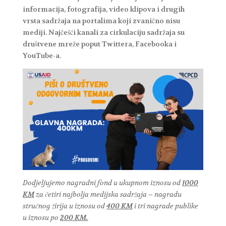
informacija, fotografija, video klipova i drugih
vrsta sadržaja na portalima koji zvanično nisu
mediji. Najčešći kanali za cirkulaciju sadržaja su
društvene mreže poput Twittera, Facebooka i
YouTube-a.
Dodjeljujemo nagradni fond u ukupnom iznosu od
1000
KM
za četiri najbolja medijska sadržaja – nagradu
stručnog žirija u iznosu od
400 KM
i tri nagrade publike
u iznosu po
200 KM.