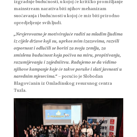
izgradnje budućnosti, u kojoj će kritičko promišljanje
mainstream narativa biti njihov mehanizam
suočavanja i budućnosti u kojoj će mir biti prirodno
opredjeljenje svih ljudi.
„Nevjerovatno je motivirajuće raditi sa mladim ljudima
iz cijele države koji su, uprkos svim izazovima, razvili
otpornost i odlučili se boriti za svoju zemlju, za
smislenu budućnost koja počiva na miru, propitivanju,
razumijevanju i zajedništvu. Radujemo se da vidimo
njihove kampanje koje će takve poruke i slati javnosti u
narednim mjesecima.“
– poručio je Slobodan
Blagovčanin iz Omladinskog resursnog centra
Tuzla.