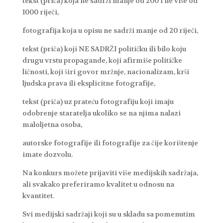
tekst (priča) koja ne sadrži manje od 200 i ne više od
1000 riječi,
fotografija koja u opisu ne sadrži manje od 20 riječi,
tekst (priča) koji NE SADRŽI političku ili bilo koju
drugu vrstu propagande, koji afirmiše političke
ličnosti, koji širi govor mržnje, nacionalizam, krši
ljudska prava ili eksplicitne fotografije,
tekst (priča) uz prateću fotografiju koji imaju
odobrenje staratelja ukoliko se na njima nalazi
maloljetna osoba,
autorske fotografije ili fotografije za čije korištenje
imate dozvolu.
Na konkurs možete prijaviti više medijskih sadržaja,
ali svakako preferiramo kvalitet u odnosu na
kvantitet.
Svi medijski sadržaji koji su u skladu sa pomenutim