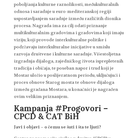
poboljšanja kulturne raznolikosti, međukulturalnih
odnosa i saradnje u euro-mediteranskoj regiji
uspostavljanjem saradnje između različitih dionika
procesa. Nagrada ima za cilj odati priznanje
multikulturalnim gradovima i gradovima koji imaju
viziju, koji provode interkulturalne politike i
podržavaju interkulturalne inicijative u smislu
razvoja društvene i kulturne saradnje. Višestoljetna
izgradnja dijaloga, zajedničkog života isprepletenih
tradicija i običaja, te poseban napor i trud koji je
Mostar uložio u poslijeratnom periodu, uključujući i
proces obnove Starog mosta te obnove dijaloga
između građana Mostara, u konačnici je nagrađen
ovim velikim priznanjem.
Kampanja #Progovori –
CPCD & CAT BiH
Javi i objavi – o čemu se šuti i šta te ljuti?