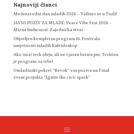
Najnoviji članci
Međunarodni dan mladih 2026 – Vidimo se u Tuzli!
JAVNI POZIV ZA MLADE: Peace Vibe Fest 2026 –
Mirna budućnost. Zajednička stvar.
Objavljen kompletan program 16. Festivala
umjetnosti mladih Kaleidoskop
Ako imaš tech ideju, ali ne i jasan biznis put, TechInn
je program za tebe!
Omladinski pokret “Revolt” vas poziva na Final
event projekta “Ignite the civic spark”