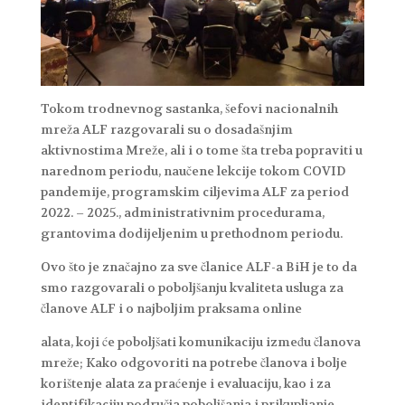
Tokom trodnevnog sastanka, šefovi nacionalnih
mreža ALF razgovarali su o dosadašnjim
aktivnostima Mreže, ali i o tome šta treba popraviti u
narednom periodu, naučene lekcije tokom COVID
pandemije, programskim ciljevima ALF za period
2022. – 2025., administrativnim procedurama,
grantovima dodijeljenim u prethodnom periodu.
Ovo što je značajno za sve članice ALF-a BiH je to da
smo razgovarali o poboljšanju kvaliteta usluga za
članove ALF i o najboljim praksama online
alata, koji će poboljšati komunikaciju između članova
mreže; Kako odgovoriti na potrebe članova i bolje
korištenje alata za praćenje i evaluaciju, kao i za
identifikaciju područja poboljšanja i prikupljanje