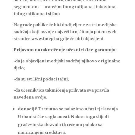
segmentom – pratećim fotografijama, linkovima,
infografikama i slično
Nagrade publike će biti dodijeljene za tri medijska
sadržaja koji osvoje najveći broj čitanja putem web
stranice www.imep.ba gdje će biti objavljeni.
Prijavom na takmičenje učesnici/ice garantuju:
-da je objavljeni medijski sadržaj njihovo originalno
djelo;
-da su svi lični podaci tačni;
-da učesnik/ica takmičenja prihvata sva pravila
navedena ovdje.
donaciji!
Trenutno se nalazimo u fazi rješavanja
Urbanističke saglasnosti. Nakon toga slijedi
građevinska dozvola i krećemo polako sa
namicanjem sredstava.