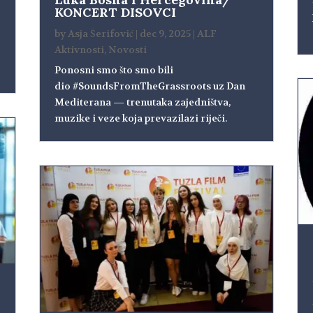
KONCERT DISOVCI
by
Asja Šerifović
|
dec 9, 2025
|
ALF
Aktivnosti
,
Novosti
Ponosni smo što smo bili
dio #SoundsFromTheGrassroots uz Dan
Mediterana — trenutaka zajedništva,
muzike i veze koja prevazilazi riječi.