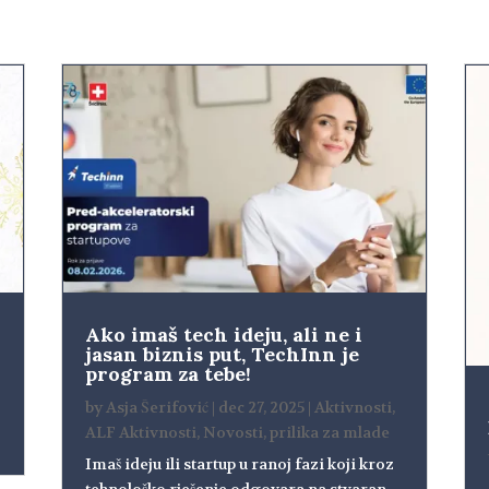
Ako imaš tech ideju, ali ne i
jasan biznis put, TechInn je
program za tebe!
by
Asja Šerifović
|
dec 27, 2025
|
Aktivnosti
,
ALF Aktivnosti
,
Novosti
,
prilika za mlade
Imaš ideju ili startup u ranoj fazi koji kroz
tehnološko rješenje odgovara na stvaran