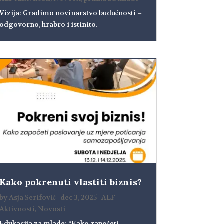
Vizija: Gradimo novinarstvo budućnosti –
odgovorno, hrabro i istinito.
Kako pokrenuti vlastiti biznis?
by
Asja Šerifović
|
dec 3, 2025
|
ALF
Aktivnosti
,
Novosti
Edukacija za mlade: “Kako započeti