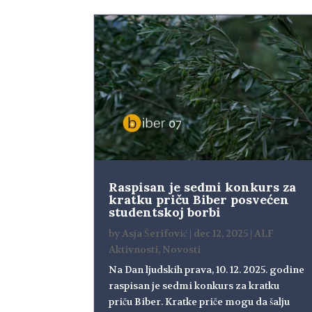
Raspisan je sedmi konkurs za
kratku priču Biber posvećen
studentskoj borbi
by
Asja Šerifović
|
dec 12, 2025
|
ALF
Aktivnosti
,
Novosti
Na Dan ljudskih prava, 10. 12. 2025. godine
raspisan je sedmi konkurs za kratku
priču Biber. Kratke priče mogu da šalju