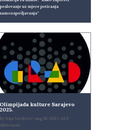
poslovanje uz mjere poticanja
samozapošljavanja”
Olimpijada kulture Sarajevo
2025.
by
Asja Šerifović
|
aug 18, 2025
|
ALF
Aktivnosti