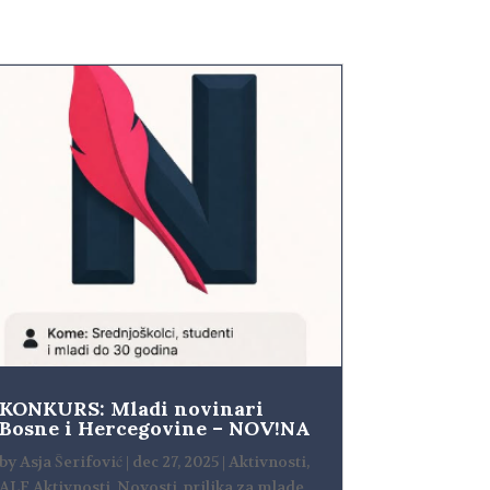
KONKURS: Mladi novinari
Bosne i Hercegovine – NOV!NA
by
Asja Šerifović
|
dec 27, 2025
|
Aktivnosti
,
ALF Aktivnosti
,
Novosti
,
prilika za mlade