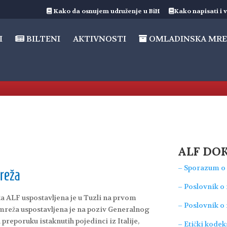
Kako da osnujem udruženje u BiH
Kako napisati i v
I
BILTENI
AKTIVNOSTI
OMLADINSKA MRE
ALF DO
– Sporazum o 
– Poslovnik o
a ALF uspostavljena je u Tuzli na prvom
– Poslovnik o 
 mreža uspostavljena je na poziv Generalnog
 preporuku istaknutih pojedinci iz Italije,
– Etički kodek