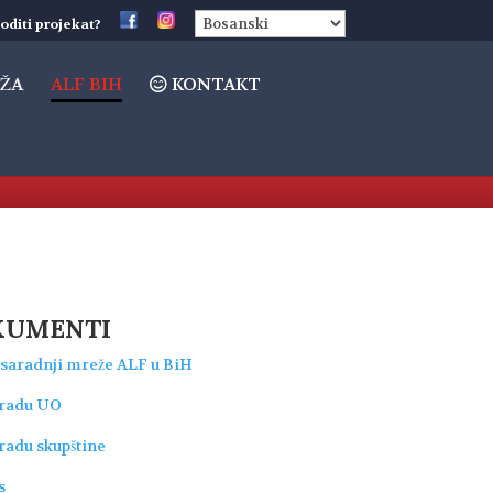
oditi projekat?
ŽA
ALF BIH
KONTAKT
KUMENTI
saradnji mreže ALF u BiH
 radu UO
radu skupštine
s