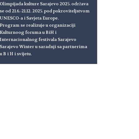
Olimpijada kulture Sarajevo 2025. održava
se od 21.6.-21.12. 2025. pod pokroviteljstvom
UNESCO-a i Savjeta Europe.
Program se realizuje u organizaciji
Kulturnoog foruma u BiH i
Internacionalnog festivala Sarajevo
Sarajevo Winter u saradnji sa partnerima
u B i H i svijetu.