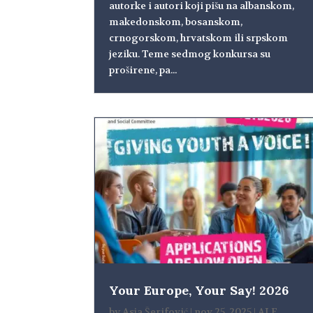
autorke i autori koji pišu na albanskom,
makedonskom, bosanskom,
crnogorskom, hrvatskom ili srpskom
jeziku. Teme sedmog konkursa su
proširene, pa...
Your Europe, Your Say! 2026
by
Asja Šerifović
|
nov 25, 2025
|
ALF