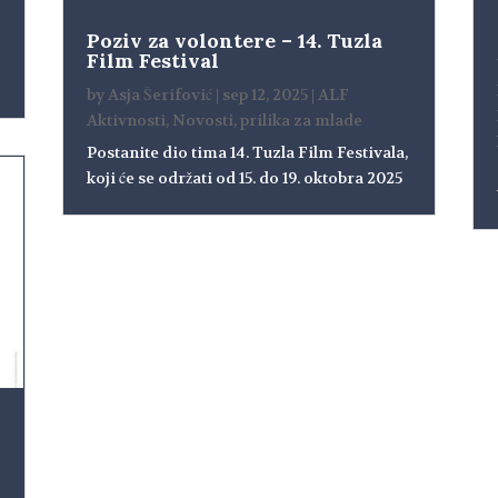
Poziv za volontere – 14. Tuzla
Film Festival
by
Asja Šerifović
|
sep 12, 2025
|
ALF
Aktivnosti
,
Novosti
,
prilika za mlade
Postanite dio tima 14. Tuzla Film Festivala,
koji će se održati od 15. do 19. oktobra 2025