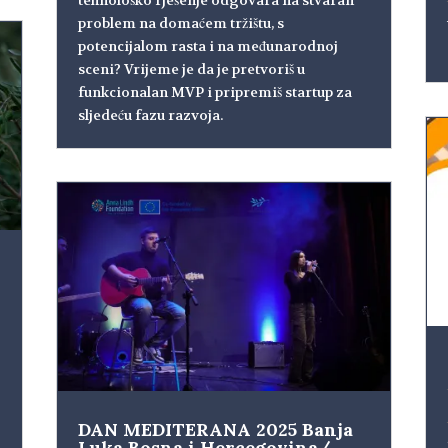
problem na domaćem tržištu, s
potencijalom rasta i na međunarodnoj
sceni? Vrijeme je da je pretvoriš u
funkcionalan MVP i pripremiš startup za
sljedeću fazu razvoja.
DAN MEDITERANA 2025 Banja
Luka Bosna i Hercegovina/