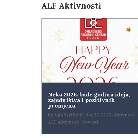
ALF Aktivnosti
Neka 2026. bude godina ideja,
zajedništva i pozitivnih
promjena.
by
Asja Šerifović
|
dec 30, 2025
|
Aktivnosti
,
ALF Aktivnosti
,
Novosti