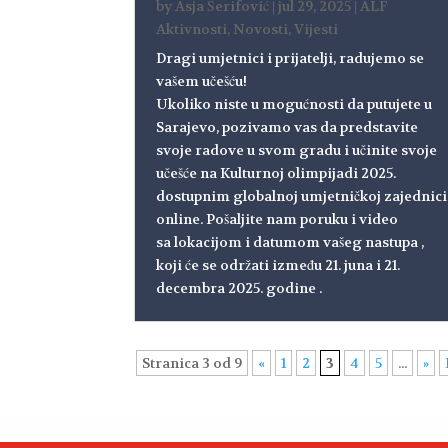
by
Asja Šerifović
|
jul 29, 2025
|
ALF
Aktivnosti
,
Novosti
,
Vijesti
Dragi umjetnici i prijatelji, radujemo se
vašem učešću!
Ukoliko niste u mogućnosti da putujete u
Sarajevo, pozivamo vas da predstavite
svoje radove u svom gradu i učinite svoje
učešće na Kulturnoj olimpijadi 2025.
dostupnim globalnoj umjetničkoj zajednici
online. Pošaljite nam poruku i video
sa lokacijom i datumom vašeg nastupa ,
koji će se održati između 21. juna i 21.
decembra 2025. godine .
Stranica 3 od 9
«
1
2
3
4
5
...
»