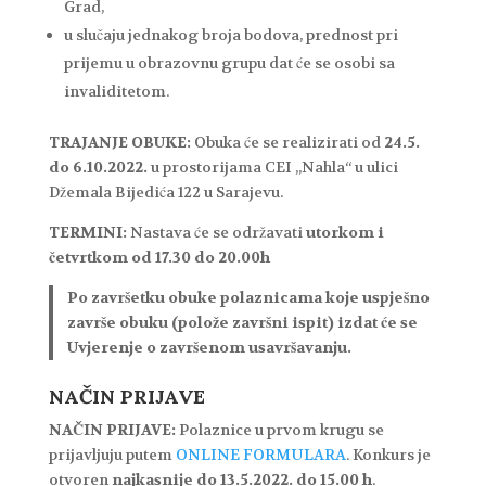
Grad,
u slučaju jednakog broja bodova, prednost pri
prijemu u obrazovnu grupu dat će se osobi sa
invaliditetom.
TRAJANJE OBUKE:
Obuka će se realizirati od
24.5.
do 6.10.2022.
u prostorijama CEI „Nahla“ u ulici
Džemala Bijedića 122 u Sarajevu.
TERMINI:
Nastava će se održavati
utorkom i
četvrtkom od 17.30 do 20.00h
Po završetku obuke polaznicama koje uspješno
završe obuku (polože završni ispit) izdat će se
Uvjerenje o završenom usavršavanju.
NAČIN PRIJAVE
NAČIN PRIJAVE:
Polaznice u prvom krugu se
prijavljuju putem
ONLINE FORMULARA
. Konkurs je
otvoren
najkasnije do 13.5.2022. do 15.00 h
.