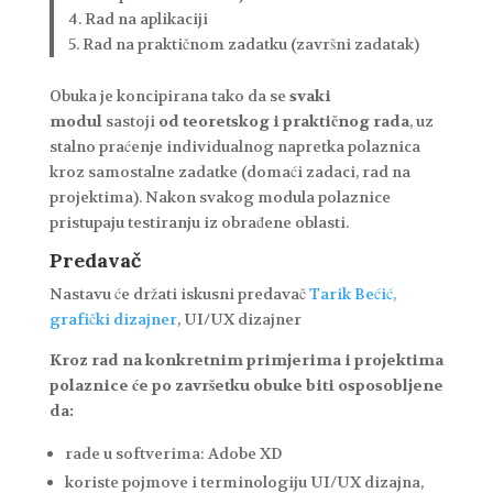
4. Rad na aplikaciji
5. Rad na praktičnom zadatku (završni zadatak)
Obuka je koncipirana tako da se
svaki
modul
sastoji
od teoretskog i praktičnog rada
, uz
stalno praćenje individualnog napretka polaznica
kroz samostalne zadatke (domaći zadaci, rad na
projektima). Nakon svakog modula polaznice
pristupaju testiranju iz obrađene oblasti.
Predavač
Nastavu će držati iskusni predavač
Tarik Bećić,
grafički dizajner
, UI/UX dizajner
Kroz rad na konkretnim primjerima i projektima
polaznice će po završetku obuke biti osposobljene
da:
rade u softverima: Adobe XD
koriste pojmove i terminologiju UI/UX dizajna,