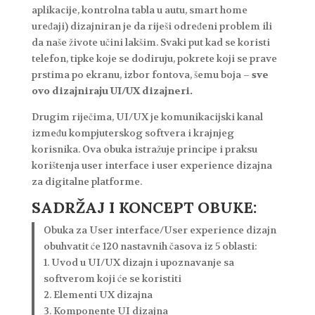
aplikacije, kontrolna tabla u autu, smart home
uređaji) dizajniran je da riješi određeni problem ili
da naše živote učini lakšim. Svaki put kad se koristi
telefon, tipke koje se dodiruju, pokrete koji se prave
prstima po ekranu, izbor fontova, šemu boja –
sve
ovo dizajniraju UI/UX dizajneri.
Drugim riječima, UI/UX je komunikacijski kanal
između kompjuterskog softvera i krajnjeg
korisnika. Ova obuka istražuje principe i praksu
korištenja user interface i user experience dizajna
za digitalne platforme.
SADRŽAJ I KONCEPT OBUKE:​
Obuka za User interface/User experience dizajn
obuhvatit će 120 nastavnih časova iz 5 oblasti:
1. Uvod u UI/UX dizajn i upoznavanje sa
softverom koji će se koristiti
2. Elementi UX dizajna
3. Komponente UI dizajna