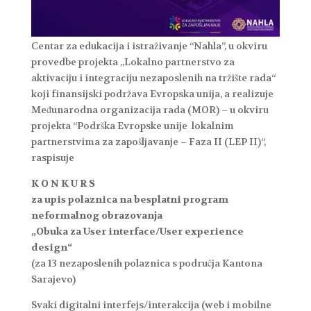
Centar za edukacija i istraživanje “Nahla”, u okviru
provedbe projekta „Lokalno partnerstvo za
aktivaciju i integraciju nezaposlenih na tržište rada“
koji finansijski podržava Evropska unija, a realizuje
Međunarodna organizacija rada (MOR) – u okviru
projekta “Podrška Evropske unije lokalnim
partnerstvima za zapošljavanje – Faza II (LEP II)“,
raspisuje
K O N K U R S
za upis polaznica na besplatni program
neformalnog obrazovanja
„Obuka za User interface/User experience
design“
(za 13 nezaposlenih polaznica s područja Kantona
Sarajevo)
Svaki digitalni interfejs/interakcija (web i mobilne