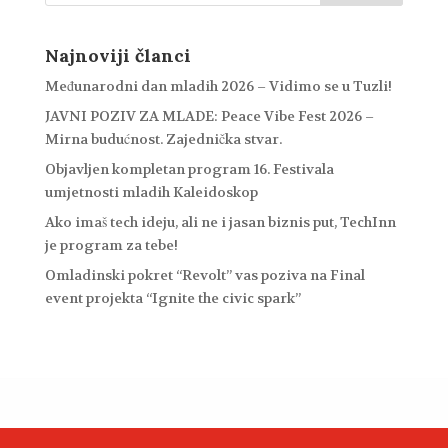
Najnoviji članci
Međunarodni dan mladih 2026 – Vidimo se u Tuzli!
JAVNI POZIV ZA MLADE: Peace Vibe Fest 2026 –
Mirna budućnost. Zajednička stvar.
Objavljen kompletan program 16. Festivala
umjetnosti mladih Kaleidoskop
Ako imaš tech ideju, ali ne i jasan biznis put, TechInn
je program za tebe!
Omladinski pokret “Revolt” vas poziva na Final
event projekta “Ignite the civic spark”