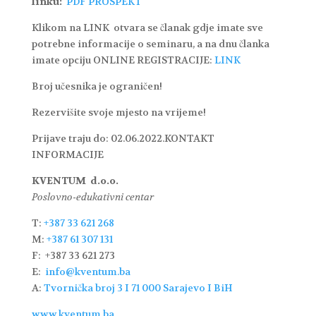
linku:
PDF PROSPEKT
Klikom na LINK otvara se članak gdje imate sve
potrebne informacije o seminaru, a na dnu članka
imate opciju ONLINE REGISTRACIJE:
LINK
Broj učesnika je ograničen!
Rezervišite svoje mjesto na vrijeme!
Prijave traju do: 02.06.2022.KONTAKT
INFORMACIJE
KVENTUM
d.o.o.
Poslovno-edukativni centar
T:
+387 33 621 268
M:
+387 61 307 131
F: +387 33 621 273
E:
info@kventum.ba
A:
Tvornička broj 3 I 71 000 Sarajevo I BiH
www.kventum.ba