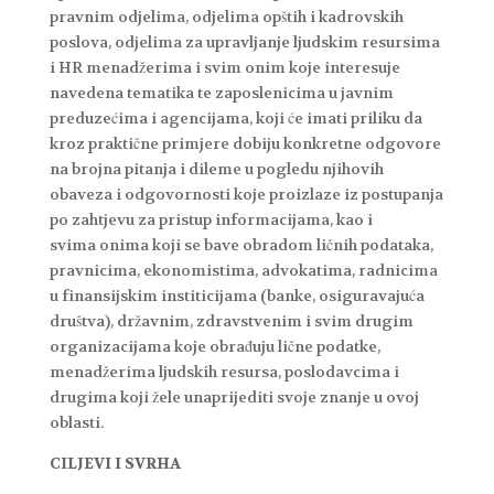
pravnim odjelima, odjelima opštih i kadrovskih
poslova, odjelima za upravljanje ljudskim resursima
i HR menadžerima i svim onim koje interesuje
navedena tematika te zaposlenicima u javnim
preduzećima i agencijama, koji će imati priliku da
kroz praktične primjere dobiju konkretne odgovore
na brojna pitanja i dileme u pogledu njihovih
obaveza i odgovornosti koje proizlaze iz postupanja
po zahtjevu za pristup informacijama, kao i
svima onima koji se bave obradom ličnih podataka,
pravnicima, ekonomistima, advokatima, radnicima
u finansijskim institicijama (banke, osiguravajuća
društva), državnim, zdravstvenim i svim drugim
organizacijama koje obrađuju lične podatke,
menadžerima ljudskih resursa, poslodavcima i
drugima koji žele unaprijediti svoje znanje u ovoj
oblasti.
CILJEVI I SVRHA