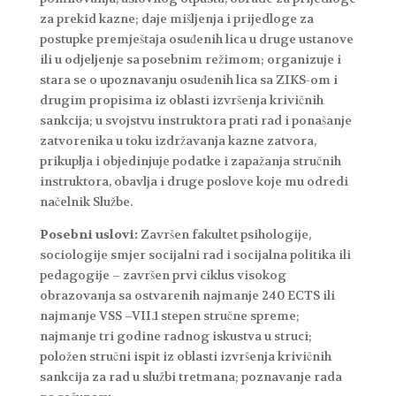
za prekid kazne; daje mišljenja i prijedloge za
postupke premještaja osuđenih lica u druge ustanove
ili u odjeljenje sa posebnim režimom; organizuje i
stara se o upoznavanju osuđenih lica sa ZIKS-om i
drugim propisima iz oblasti izvršenja krivičnih
sankcija; u svojstvu instruktora prati rad i ponašanje
zatvorenika u toku izdržavanja kazne zatvora,
prikuplja i objedinjuje podatke i zapažanja stručnih
instruktora, obavlja i druge poslove koje mu odredi
načelnik Službe.
Posebni uslovi:
Završen fakultet psihologije,
sociologije smjer socijalni rad i socijalna politika ili
pedagogije – završen prvi ciklus visokog
obrazovanja sa ostvarenih najmanje 240 ECTS ili
najmanje VSS –VII.1 stepen stručne spreme;
najmanje tri godine radnog iskustva u struci;
položen stručni ispit iz oblasti izvršenja krivičnih
sankcija za rad u službi tretmana; poznavanje rada