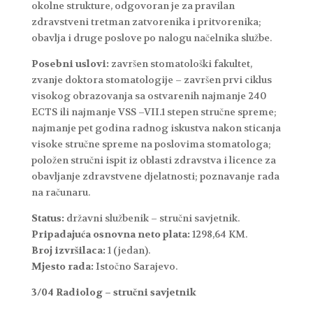
okolne strukture, odgovoran je za pravilan
zdravstveni tretman zatvorenika i pritvorenika;
obavlja i druge poslove po nalogu načelnika službe.
Posebni uslovi:
završen stomatološki fakultet,
zvanje doktora stomatologije – završen prvi ciklus
visokog obrazovanja sa ostvarenih najmanje 240
ECTS ili najmanje VSS –VII.1 stepen stručne spreme;
najmanje pet godina radnog iskustva nakon sticanja
visoke stručne spreme na poslovima stomatologa;
položen stručni ispit iz oblasti zdravstva i licence za
obavljanje zdravstvene djelatnosti; poznavanje rada
na računaru.
Status:
državni službenik – stručni savjetnik.
Pripadajuća osnovna neto plata:
1298,64 KM.
Broj izvršilaca:
1 (jedan).
Mjesto rada:
Istočno Sarajevo.
3/04 Radiolog – stručni savjetnik