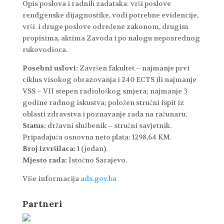
Opis poslova i radnih zadataka: vrši poslove
rendgenske dijagnostike, vodi potrebne evidencije,
vrši i druge poslove određene zakonom, drugim
propisima, aktima Zavoda i po nalogu neposrednog
rukovodioca.
Posebni uslovi:
Završen fakultet – najmanje prvi
ciklus visokog obrazovanja i 240 ECTS ili najmanje
VSS – VII stepen radiološkog smjera; najmanje 3
godine radnog iskustva; položen stručni ispit iz
oblasti zdravstva i poznavanje rada na računaru.
Status:
državni službenik – stručni savjetnik.
Pripadajuća osnovna neto plata: 1298,64 KM.
Broj izvršilaca:
1 (jedan).
Mjesto rada:
Istočno Sarajevo.
Više informacija
ads.gov.ba
Partneri