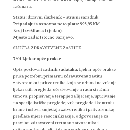
računaru.
Status:
državni službenik – stručni saradnik.
Pripadajuća osnovna neto plata:
998,95 KM.
Broj izvršilaca:
1 (jedan).
Mjesto rada:
Istočno Sarajevo.
SLUŽBA ZDRAVSTVENE ZAŠTITE
3/01 Ljekar opće prakse
Opis poslova i radnih zadataka:
Ljekar opće prakse
pruža potrebnu primarnu zdravstvenu zaštitu
zatvorenika i pritvorenika, koja se odnosi na vršenje
ljekarskih pregleda, učestvovanje u radu stručnih
timova, propisivanje terapije za liječenje, upućivanje
na specijalističke preglede; vrši preglede i kontrolu
hrane i uslova smještaja zatvorenika i pritvorenika;
predlaže mjere resocijalizacije; odgovoran je za
pravilan zdravstveni tretman zatvorenika i
pritvorenika; obavlja i druge poslove po nalogu