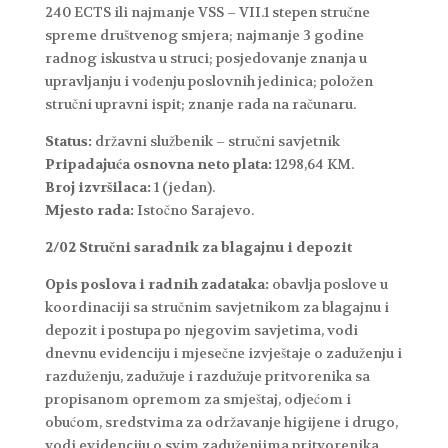
240 ECTS ili najmanje VSS – VII.1 stepen stručne
spreme društvenog smjera; najmanje 3 godine
radnog iskustva u struci; posjedovanje znanja u
upravljanju i vođenju poslovnih jedinica; položen
stručni upravni ispit; znanje rada na računaru.
Status:
državni službenik – stručni savjetnik
Pripadajuća osnovna neto plata:
1298,64 KM.
Broj izvršilaca:
1 (jedan).
Mjesto rada:
Istočno Sarajevo.
2/02 Stručni saradnik za blagajnu i depozit
Opis poslova i radnih zadataka:
obavlja poslove u
koordinaciji sa stručnim savjetnikom za blagajnu i
depozit i postupa po njegovim savjetima, vodi
dnevnu evidenciju i mjesečne izvještaje o zaduženju i
razduženju, zadužuje i razdužuje pritvorenika sa
propisanom opremom za smještaj, odjećom i
obućom, sredstvima za održavanje higijene i drugo,
vodi evidenciju o svim zaduženjima pritvorenika,