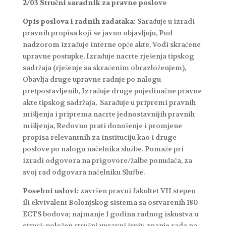
2/03 Stručni saradnik za pravne poslove
Opis poslova i radnih zadataka:
Sarađuje u izradi
pravnih propisa koji se javno objavljuju, Pod
nadzorom izrađuje interne opće akte, Vodi skraćene
upravne postupke, Izrađuje nacrte rješenja tipskog
sadržaja (rješenje sa skraćenim obrazloženjem),
Obavlja druge upravne radnje po nalogu
pretpostavljenih, Izrađuje druge pojedinačne pravne
akte tipskog sadržaja, Sarađuje u pripremi pravnih
mišljenja i priprema nacrte jednostavnijih pravnih
mišljenja, Redovno prati donošenje i promjene
propisa relevantnih za instituciju kao i druge
poslove po nalogu načelnika službe. Pomaže pri
izradi odgovora na prigovore/žalbe ponuđača, za
svoj rad odgovara načelniku Službe.
Posebni uslovi:
završen pravni fakultet VII stepen
ili ekvivalent Bolonjskog sistema sa ostvarenih 180
ECTS bodova; najmanje 1 godina radnog iskustva u
struci; položen stručni upravni ispit; znanje rada na