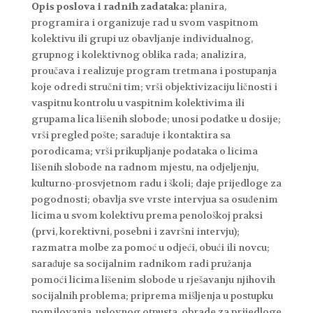
Opis poslova i radnih zadataka:
planira,
programira i organizuje rad u svom vaspitnom
kolektivu ili grupi uz obavljanje individualnog,
grupnog i kolektivnog oblika rada; analizira,
proučava i realizuje program tretmana i postupanja
koje odredi stručni tim; vrši objektivizaciju ličnosti i
vaspitnu kontrolu u vaspitnim kolektivima ili
grupama lica lišenih slobode; unosi podatke u dosije;
vrši pregled pošte; sarađuje i kontaktira sa
porodicama; vrši prikupljanje podataka o licima
lišenih slobode na radnom mjestu, na odjeljenju,
kulturno-prosvjetnom radu i školi; daje prijedloge za
pogodnosti; obavlja sve vrste intervjua sa osuđenim
licima u svom kolektivu prema penološkoj praksi
(prvi, korektivni, posebni i završni intervju);
razmatra molbe za pomoć u odjeći, obući ili novcu;
sarađuje sa socijalnim radnikom radi pružanja
pomoći licima lišenim slobode u rješavanju njihovih
socijalnih problema; priprema mišljenja u postupku
pomilovanja, uslovnog otpusta, obrade za prijedloge