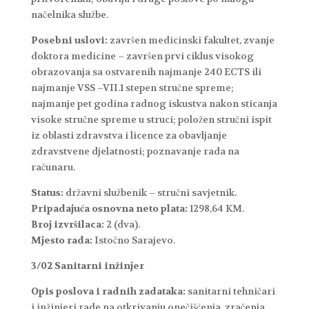
načelnika službe.
Posebni uslovi:
završen medicinski fakultet, zvanje
doktora medicine – završen prvi ciklus visokog
obrazovanja sa ostvarenih najmanje 240 ECTS ili
najmanje VSS –VII.1 stepen stručne spreme;
najmanje pet godina radnog iskustva nakon sticanja
visoke stručne spreme u struci; položen stručni ispit
iz oblasti zdravstva i licence za obavljanje
zdravstvene djelatnosti; poznavanje rada na
računaru.
Status:
državni službenik – stručni savjetnik.
Pripadajuća osnovna neto plata:
1298,64 KM.
Broj izvršilaca:
2 (dva).
Mjesto rada:
Istočno Sarajevo.
3/02 Sanitarni inžinjer
Opis poslova i radnih zadataka:
sanitarni tehničari
i inžinjeri rade na otkrivanju onečišćenja, zračenja,