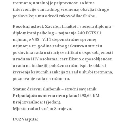
tretmana; u stalnoj je pripravnosti za hitne
intervencije van radnog vremena; obavlja i druge
poslove koje mu odredi rukovodilac Službe.
Posebni uslovi:
Završen fakultet i stečena diploma –
diplomirani psiholog – najmanje 240 ECTS ili
najmanje VSS –VII.1 stepen stručne spreme;
najmanje tri godine radnog iskustva u struci u
poslovima rada u struci; certifikat u osposobljenosti
u radu sa HIV osobama; certifikat o osposobljenosti
u radu na inkluziji; položen stručni ispit iz oblasti
izvršenja krivičnih sankcija za rad u službi tretmana;
poznavanje rada na računaru.
Status:
državni službenik – stručni savjetnik.
Pripadajuća osnovna neto plata:
1298,64 KM.
Broj izvršilaca:
1 (jedan).
Mjesto rada:
Istočno Sarajevo.
1/02 Vaspitač