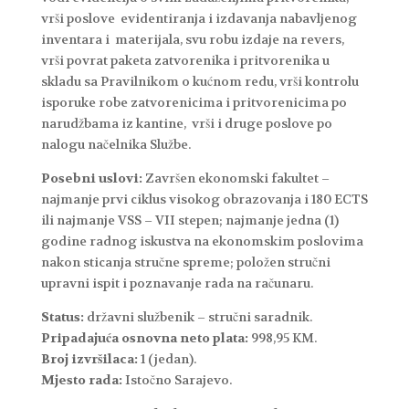
vrši poslove evidentiranja i izdavanja nabavljenog
inventara i materijala, svu robu izdaje na revers,
vrši povrat paketa zatvorenika i pritvorenika u
skladu sa Pravilnikom o kućnom redu, vrši kontrolu
isporuke robe zatvorenicima i pritvorenicima po
narudžbama iz kantine, vrši i druge poslove po
nalogu načelnika Službe.
Posebni uslovi:
Završen ekonomski fakultet –
najmanje prvi ciklus visokog obrazovanja i 180 ECTS
ili najmanje VSS – VII stepen; najmanje jedna (1)
godine radnog iskustva na ekonomskim poslovima
nakon sticanja stručne spreme; položen stručni
upravni ispit i poznavanje rada na računaru.
Status:
državni službenik – stručni saradnik.
Pripadajuća osnovna neto plata:
998,95 KM.
Broj izvršilaca:
1 (jedan).
Mjesto rada:
Istočno Sarajevo.