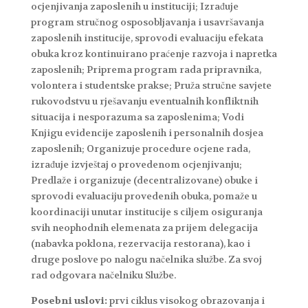
ocjenjivanja zaposlenih u instituciji; Izrađuje
program stručnog osposobljavanja i usavršavanja
zaposlenih institucije, sprovodi evaluaciju efekata
obuka kroz kontinuirano praćenje razvoja i napretka
zaposlenih; Priprema program rada pripravnika,
volontera i studentske prakse; Pruža stručne savjete
rukovodstvu u rješavanju eventualnih konfliktnih
situacija i nesporazuma sa zaposlenima; Vodi
Knjigu evidencije zaposlenih i personalnih dosjea
zaposlenih; Organizuje procedure ocjene rada,
izrađuje izvještaj o provedenom ocjenjivanju;
Predlaže i organizuje (decentralizovane) obuke i
sprovodi evaluaciju provedenih obuka, pomaže u
koordinaciji unutar institucije s ciljem osiguranja
svih neophodnih elemenata za prijem delegacija
(nabavka poklona, rezervacija restorana), kao i
druge poslove po nalogu načelnika službe. Za svoj
rad odgovara načelniku Službe.
Posebni uslovi:
prvi ciklus visokog obrazovanja i