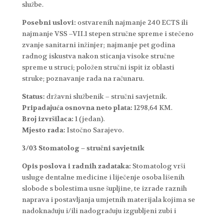
službe.
Posebni uslovi:
ostvarenih najmanje 240 ECTS ili
najmanje VSS –VII.1 stepen stručne spreme i stečeno
zvanje sanitarni inžinjer; najmanje pet godina
radnog iskustva nakon sticanja visoke stručne
spreme u struci; položen stručni ispit iz oblasti
struke; poznavanje rada na računaru.
Status:
državni službenik – stručni savjetnik.
Pripadajuća osnovna neto plata:
1298,64 KM.
Broj izvršilaca:
1 (jedan).
Mjesto rada:
Istočno Sarajevo.
3/03 Stomatolog – stručni savjetnik
Opis poslova i radnih zadataka:
Stomatolog vrši
usluge dentalne medicine i liječenje osoba lišenih
slobode s bolestima usne šupljine, te izrade raznih
naprava i postavljanja umjetnih materijala kojima se
nadoknađuju i/ili nadograđuju izgubljeni zubi i