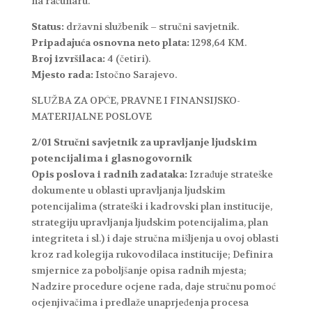
na računaru.
Status:
državni službenik – stručni savjetnik.
Pripadajuća osnovna neto plata:
1298,64 KM.
Broj izvršilaca:
4 (četiri).
Mjesto rada:
Istočno Sarajevo.
SLUŽBA ZA OPĆE, PRAVNE I FINANSIJSKO-
MATERIJALNE POSLOVE
2/01 Stručni savjetnik za upravljanje ljudskim
potencijalima i glasnogovornik
Opis poslova i radnih zadataka:
Izrađuje strateške
dokumente u oblasti upravljanja ljudskim
potencijalima (strateški i kadrovski plan institucije,
strategiju upravljanja ljudskim potencijalima, plan
integriteta i sl.) i daje stručna mišljenja u ovoj oblasti
kroz rad kolegija rukovodilaca institucije; Definira
smjernice za poboljšanje opisa radnih mjesta;
Nadzire procedure ocjene rada, daje stručnu pomoć
ocjenjivačima i predlaže unaprjeđenja procesa