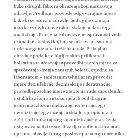
buke i drugih faktora okruženja koji narušavaju
zdravlje. Predlažu i provode odgovarajuće mjere
kako bi se očuvalo zdravlje ljudi. gdje uzimaju
uzorke vode, hrane, zraka i sl., koje nakon toga
analiziraju. Procjena, zdravstvene ispravnosti vode
te analize i testovi kojima se otkriva prisutnost
mikroorganizama i teških metala. Prikuplja i
obrađuje podatke o higijenskim prilikama i
bolestima te učestvuju u provedbi raznih mjera za
sprečavanje širenja zaraznih bolesti, zajedno sa
laborantom – sanitarnim tehničarem provodi i
mjere dezinfekcije, dezinsekcije i deratizacije;
provedbi posebne mjere zaštite na radu zaposlenih i
ostalih lica koji su u toku rada ili pod drugim
uslovima izloženi djelovanju ionizirajućeg i
neonizirajućeg zračenja u skladu s propisima o
zaštiti od ionizirajućeg i neonizirajućeg zračenja,
osigurava nadzire sterilizaciju medicinskih alata i
opreme, obavlja i druge poslove po nalogu načelnika