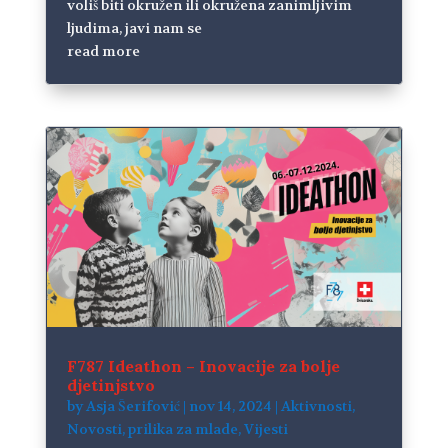
voliš biti okružen ili okružena zanimljivim
ljudima, javi nam se
read more
F787 Ideathon – Inovacije za bolje
djetinjstvo
by
Asja Šerifović
|
nov 14, 2024
|
Aktivnosti
,
Novosti
,
prilika za mlade
,
Vijesti