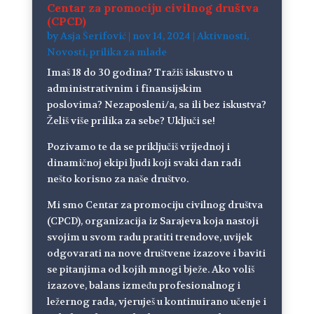
Centar za promociju civilnog društva
(CPCD)
by
Asja Šerifović
|
nov 14, 2024
|
Aktivnosti
,
Novosti
,
prilika za mlade
Imaš 18 do 30 godina? Tražiš iskustvo u
administrativnim i finansijskim
poslovima? Nezaposleni/a, sa ili bez iskustva?
Želiš više prilika za sebe? Uključi se!
Pozivamo te da se priključiš vrijednoj i
dinamičnoj ekipi ljudi koji svaki dan radi
nešto korisno za naše društvo.
Mi smo Centar za promociju civilnog društva
(CPCD), organizacija iz Sarajeva koja nastoji
svojim u svom radu pratiti trendove, uvijek
odgovarati na nove društvene izazove i baviti
se pitanjima od kojih mnogi bježe. Ako voliš
izazove, balans između profesionalnog i
ležernog rada, vjeruješ u kontinuirano učenje i