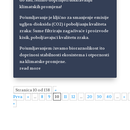
do sad, želimo doprinjeti ublažavanju
klimatskih promjena!
Pošumljavanje je kljično za smanjenje emisije
ugljen-dioksida (CO2) i poboljšanju kvaliteta
zraka: Šume filtriraju zagađivače i proizvode
kisik, poboljšavajući kvalitetu zraka.
Pošumljavanjem čuvamo bioraznolikost što
doprinosi stabilnosti ekosistema i otpornosti
na klimatske promjene.
read more
Stranica 10 od 138
«
Prva
«
...
8
9
10
11
12
...
20
30
40
...
»
»