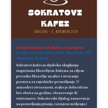
Serija Sokratovih kafea u Sarajevu
by
Asja Šerifović
|
nov 6, 2024
|
Aktivnosti
,
ALF
Aktivnosti
,
Novosti
Sokratovi kafei su dijaloška okupljanja
inspirisana filozofijom Sokrata, sa ciljem
povratka filozofije na ulice i stvaranja
prostora za zajedničko promišljanje. U
atmosferi otvorenosti, svako je dobrodošao
bez obzira na godine, obrazovanje ili
svjetonazor. Sokratovski dijalog zasnovan je
na postavljanju pitanja, razmjeni mišljenja i