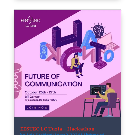
EESTEC LC Tuzla – Hackathon
by
Asja Šerifović
|
nov 2, 2024
|
Aktivnosti
,