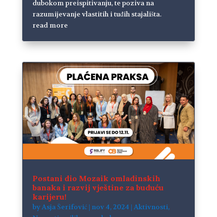
dubokom preispitivanju, te poziva na
razumijevanje vlastitih i tuđih stajališta.
read more
Postani dio Mozaik omladinskih
banaka i razvij vještine za buduću
karijeru!
by
Asja Šerifović
|
nov 4, 2024
|
Aktivnosti
,