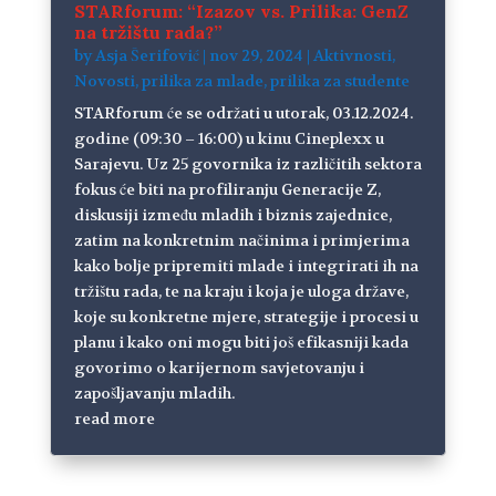
STARforum: “Izazov vs. Prilika: GenZ
na tržištu rada?”
by
Asja Šerifović
|
nov 29, 2024
|
Aktivnosti
,
Novosti
,
prilika za mlade
,
prilika za studente
STARforum će se održati u utorak, 03.12.2024.
godine (09:30 – 16:00) u kinu Cineplexx u
Sarajevu. Uz 25 govornika iz različitih sektora
fokus će biti na profiliranju Generacije Z,
diskusiji između mladih i biznis zajednice,
zatim na konkretnim načinima i primjerima
kako bolje pripremiti mlade i integrirati ih na
tržištu rada, te na kraju i koja je uloga države,
koje su konkretne mjere, strategije i procesi u
planu i kako oni mogu biti još efikasniji kada
govorimo o karijernom savjetovanju i
zapošljavanju mladih.
read more