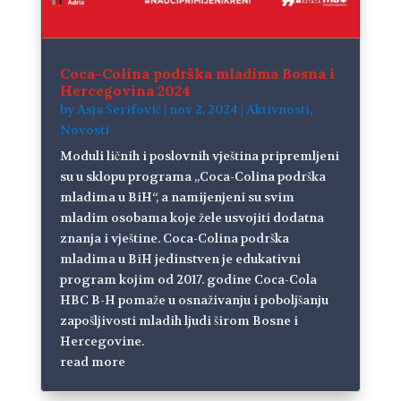
Coca-Colina podrška mladima Bosna i
Hercegovina 2024
by
Asja Šerifović
|
nov 2, 2024
|
Aktivnosti
,
Novosti
Moduli ličnih i poslovnih vještina pripremljeni
su u sklopu programa „Coca-Colina podrška
mladima u BiH“, a namijenjeni su svim
mladim osobama koje žele usvojiti dodatna
znanja i vještine. Coca-Colina podrška
mladima u BiH jedinstven je edukativni
program kojim od 2017. godine Coca-Cola
HBC B-H pomaže u osnaživanju i poboljšanju
zapošljivosti mladih ljudi širom Bosne i
Hercegovine.
read more