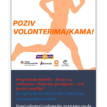
Perpetuum Mobile – Poziv za
volontere „Pokreni promjenu – trči
protiv nasilja!“
by
Asja Šerifović
|
nov 19, 2024
|
Aktivnosti
,
Novosti
,
prilika za mlade
Dragi volonteri i volonterke, pozivamo vas da