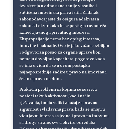
izvlaštenja u odnosu na ranije vlasnike i
zaštićena imovinska prava istih. Zadatak
zakonodavca jeste da osigura adekvatan
zakonski okvir kako bi se postigla ravnoteža
između javnog i privatnog interesa.
Eksproprijacije nema bez općeg interesa,
imovine i naknade. Ovo je jako važan, ozbiljan
i odgovoran posao za organe uprave koji
nemaju dovoljno kapaciteta, pogotovo kada
se ima u vidu da se u ovom postupku
najneposrednije zadire u pravo na imovinu i
često u pravo na dom.
Praktični problemi sa kojima se susreću
nosioci takvih aktivnosti, kao i način
rješavanja, imaju veliki značaj za pravnu
sigurnost i vladavinu prava, kada se imaju u
vidu javni interes sa jedne i pravo na imovinu
sa druge strane, sve u okviru odredaba
Zakona o eksproprijaciji i drugih imovinskih