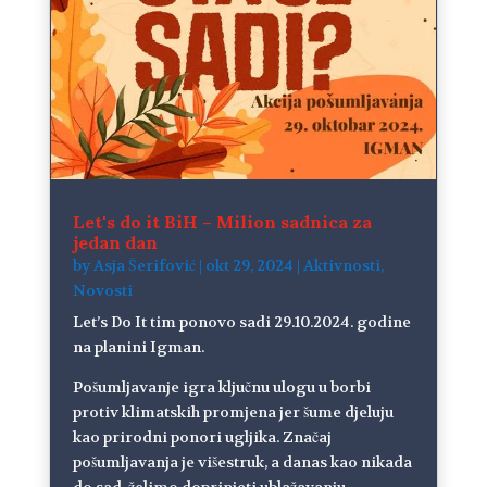
Let's do it BiH – Milion sadnica za
jedan dan
by
Asja Šerifović
|
okt 29, 2024
|
Aktivnosti
,
Novosti
Let’s Do It tim ponovo sadi 29.10.2024. godine
na planini Igman.
Pošumljavanje igra ključnu ulogu u borbi
protiv klimatskih promjena jer šume djeluju
kao prirodni ponori ugljika. Značaj
pošumljavanja je višestruk, a danas kao nikada