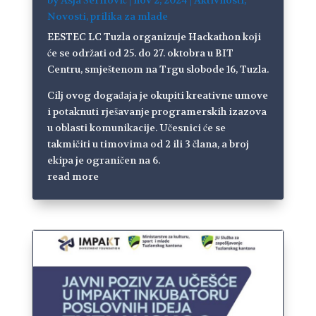
Novosti
,
prilika za mlade
EESTEC LC Tuzla organizuje Hackathon koji
će se održati od 25. do 27. oktobra u BIT
Centru, smještenom na Trgu slobode 16, Tuzla.
Cilj ovog događaja je okupiti kreativne umove
i potaknuti rješavanje programerskih izazova
u oblasti komunikacije. Učesnici će se
takmičiti u timovima od 2 ili 3 člana, a broj
ekipa je ograničen na 6.
read more