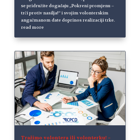
se pridružite događaju „Pokreni promjenu –
trči protiv nasilja!“ i svojim volonterskim
angažmanom date doprinos realizaciji trke.
read more
Tražimo volontera ili volonterku! –