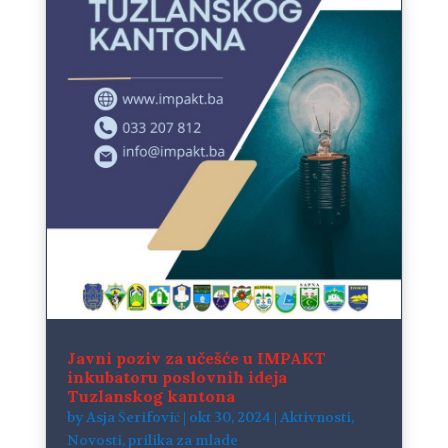
Javni poziv za učešće u IMPAKT
inkubatoru poslovnih ideja
Tuzlanskog kantona
by
Asja Šerifović
|
okt 30, 2024
|
Aktivnosti
,
Novosti
,
prilika za mlade