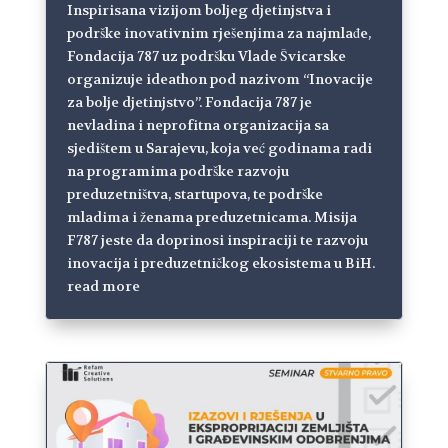
Inspirisana vizijom boljeg djetinjstva i
podrške inovativnim rješenjima za najmlađe,
Fondacija 787 uz podršku Vlade Švicarske
organizuje ideathon pod nazivom “Inovacije
za bolje djetinjstvo”. Fondacija 787 je
nevladina i neprofitna organizacija sa
sjedištem u Sarajevu, koja već godinama radi
na programima podrške razvoju
preduzetništva, startupova, te podrške
mladima i ženama preduzetnicama. Misija
F787 jeste da doprinosi inspiraciji te razvoju
inovacija i preduzetničkog ekosistema u BiH.
read more