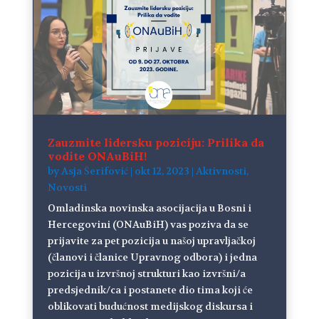
Zauzmite lidersku poziciju: Prilika da
vodite ONAuBiH!
by
Asja Šerifović
|
okt 12, 2023
|
Aktivnosti
,
Novosti
Omladinska novinska asocijacija u Bosni i
Hercegovini (ONAuBiH) vas poziva da se
prijavite za pet pozicija u našoj upravljačkoj
(članovi i članice Upravnog odbora) i jedna
pozicija u izvršnoj strukturi kao izvršni/a
predsjednik/ca i postanete dio tima koji će
oblikovati budućnost medijskog diskursa i