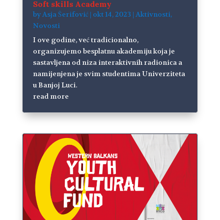
Soft skills Academy
by
Asja Šerifović
|
okt 14, 2023
|
Aktivnosti
,
Novosti
I ove godine, već tradicionalno,
organizujemo besplatnu akademiju koja je
sastavljena od niza interaktivnih radionica a
namijenjena je svim studentima Univerziteta
u Banjoj Luci.
read more