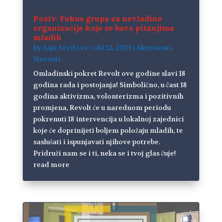
Poziv: Fokus grupa za nevladine
organizacije koje se bave pitanjima
mladih
by
Asja Šerifović
|
okt 12, 2023
|
Aktivnosti
,
Novosti
Omladinski pokret Revolt ove godine slavi 18
godina rada i postojanja! Simbolično, u čast 18
godina aktivizma, volonterizma i pozitivnih
promjena, Revolt će u narednom periodu
pokrenuti 18 intervencija u lokalnoj zajednici
koje će doprinijeti boljem položaju mladih, te
saslušati i ispunjavati njihove potrebe.
Pridruži nam se i ti, neka se i tvoj glas čuje!
read more