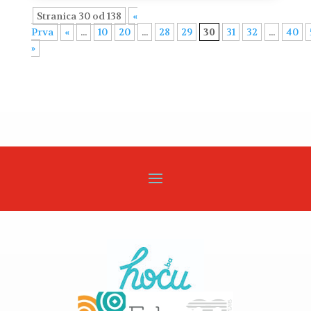
Stranica 30 od 138
«
Prva
«
...
10
20
...
28
29
30
31
32
...
40
»