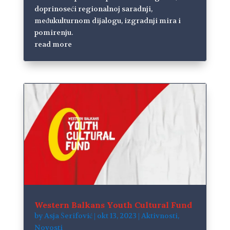
doprinoseći regionalnoj saradnji,
međukulturnom dijalogu, izgradnji mira i
pomirenju.
read more
Western Balkans Youth Cultural Fund
by
Asja Šerifović
|
okt 13, 2023
|
Aktivnosti
,
Novosti