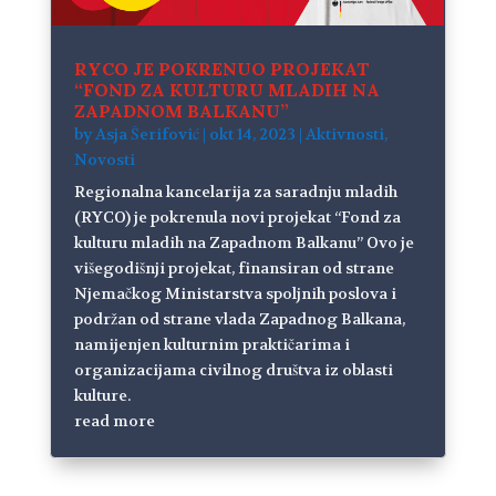
RYCO JE POKRENUO PROJEKAT
“FOND ZA KULTURU MLADIH NA
ZAPADNOM BALKANU”
by
Asja Šerifović
|
okt 14, 2023
|
Aktivnosti
,
Novosti
Regionalna kancelarija za saradnju mladih
(RYCO) je pokrenula novi projekat “Fond za
kulturu mladih na Zapadnom Balkanu” Ovo je
višegodišnji projekat, finansiran od strane
Njemačkog Ministarstva spoljnih poslova i
podržan od strane vlada Zapadnog Balkana,
namijenjen kulturnim praktičarima i
organizacijama civilnog društva iz oblasti
kulture.
read more