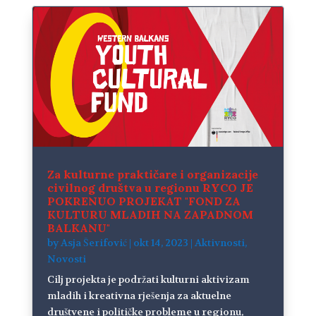
Za kulturne praktičare i organizacije
civilnog društva u regionu RYCO JE
POKRENUO PROJEKAT "FOND ZA
KULTURU MLADIH NA ZAPADNOM
BALKANU"
by
Asja Šerifović
|
okt 14, 2023
|
Aktivnosti
,
Novosti
Cilj projekta je podržati kulturni aktivizam
mladih i kreativna rješenja za aktuelne
društvene i političke probleme u regionu,