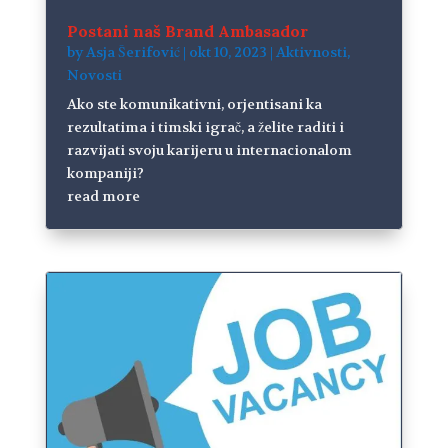
Postani naš Brand Ambasador
by
Asja Šerifović
|
okt 10, 2023
|
Aktivnosti
,
Novosti
Ako ste komunikativni, orjentisani ka
rezultatima i timski igrač, a želite raditi i
razvijati svoju karijeru u internacionalom
kompaniji?
read more