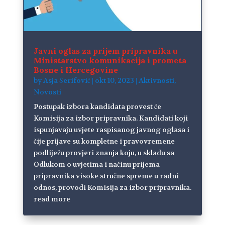
Javni oglas za prijem pripravnika u
Ministarstvo komunikacija i prometa
Bosne i Hercegovine
by
Asja Šerifović
|
okt 10, 2023
|
Aktivnosti
,
Novosti
Postupak izbora kandidata provest će
Komisija za izbor pripravnika. Kandidati koji
ispunjavaju uvjete raspisanog javnog oglasa i
čije prijave su kompletne i pravovremene
podliježu provjeri znanja koju, u skladu sa
Odlukom o uvjetima i načinu prijema
pripravnika visoke stručne spreme u radni
odnos, provodi Komisija za izbor pripravnika.
read more