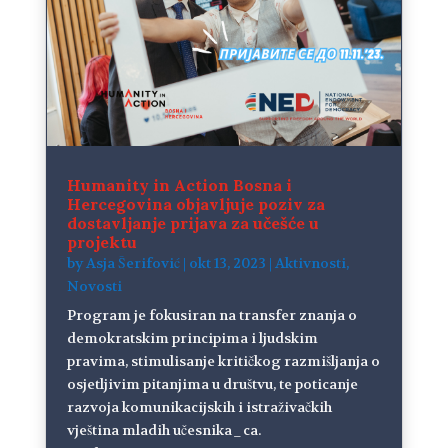
Humanity in Action Bosna i
Hercegovina objavljuje poziv za
dostavljanje prijava za učešće u
projektu
by
Asja Šerifović
|
okt 13, 2023
|
Aktivnosti
,
Novosti
Program je fokusiran na transfer znanja o
demokratskim principima i ljudskim
pravima, stimulisanje kritičkog razmišljanja o
osjetljivim pitanjima u društvu, te poticanje
razvoja komunikacijskih i istraživačkih
vještina mladih učesnika_ca.