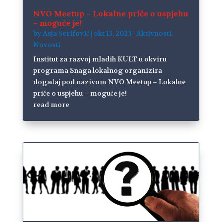
NVO Meetup – Lokalne priče o uspjehu
– moguće je!
by
Asja Šerifović
|
okt 13, 2023
|
Aktivnosti
,
Novosti
Institut za razvoj mladih KULT u okviru
programa Snaga lokalnog organizira
događaj pod nazivom NVO Meetup – Lokalne
priče o uspjehu – moguće je!
read more