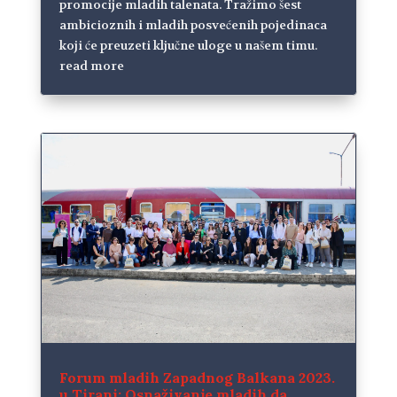
promocije mladih talenata. Tražimo šest
ambicioznih i mladih posvećenih pojedinaca
koji će preuzeti ključne uloge u našem timu.
read more
Forum mladih Zapadnog Balkana 2023.
u Tirani: Osnaživanje mladih da