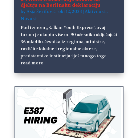
djeluju na Berlinsku deklaraciju
by
Asja Šerifović
|
okt 12, 2023
|
Aktivnosti
,
Novosti
Pod temom „Balkan Youth Express“, ovaj
forum je okupio više od 90 učesnika uključujući
36 mladih učesnika iz regiona, ministre,
različite lokalne i regionalne aktere,
predstavnike institucija i još mnogo toga.
read more