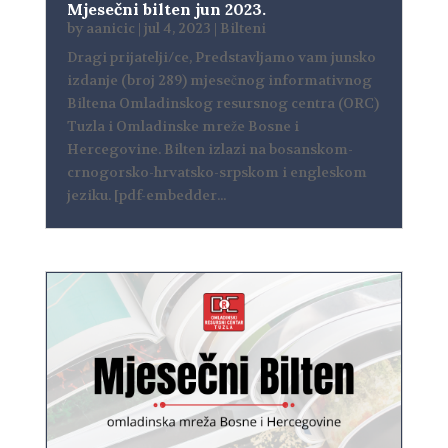
Mjesečni bilten jun 2023.
by
aanicic
|
jul 4, 2023
|
Bilteni
Dragi prijatelji/ce, Predstavljamo vam junsko
izdanje (broj 289) mjesečnog informativnog
Biltena Omladinskog resursnog centra (ORC)
Tuzla i Omladinske mreže Bosne i
Hercegovine. Bilten izlazi na bosanskom-
crnogorsko-hrvatsko-srpskom i engleskom
jeziku. [pdf-embedder...