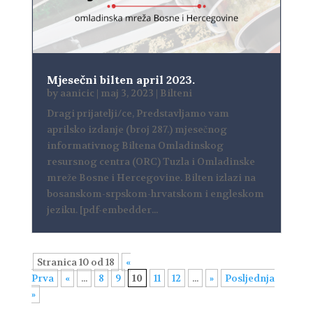
Mjesečni bilten april 2023.
by
aanicic
|
maj 3, 2023
|
Bilteni
Dragi prijatelji/ce, Predstavljamo vam
aprilsko izdanje (broj 287.) mjesečnog
informativnog Biltena Omladinskog
resursnog centra (ORC) Tuzla i Omladinske
mreže Bosne i Hercegovine. Bilten izlazi na
bosanskom-srpskom-hrvatskom i engleskom
jeziku. [pdf-embedder...
Stranica 10 od 18
«
Prva
«
...
8
9
10
11
12
...
»
Posljednja
»