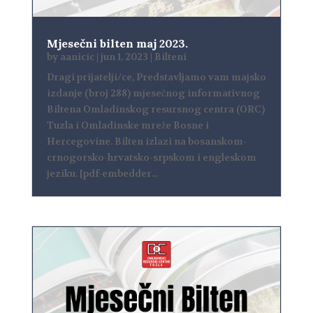
Mjesečni bilten maj 2023.
by
aanicic
|
jun 1, 2023
|
Bilteni
Dragi prijatelji/ce, Predstavljamo vam majsko
izdanje (broj 288) mjesečnog informativnog
Biltena Omladinskog resursnog centra (ORC)
Tuzla i Omladinske mreže Bosne i
Hercegovine. Bilten izlazi na bosanskom-
crnogorsko-hrvatsko-srpskom i engleskom
jeziku. [pdf-embedder...