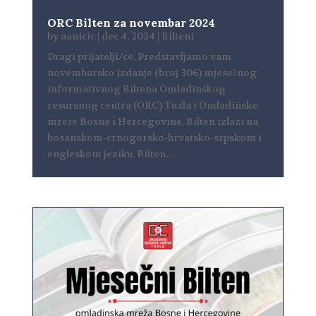
ORC Bilten za novembar 2024
by
aanicic
|
dec 4, 2024
|
Bilteni
Dragi prijatelji/ce, Predstavljamo vam
novembarsko izdanje (broj 306) mjesečnog
informativnog Biltena Omladinskog
resursnog centra (ORC) Tuzla i Omladinske
mreže Bosne i Hercegovine. Bilten izlazi na
bosanskom-crnogorsko-hrvatsko-srpskom i
engleskom jeziku. Bilten...