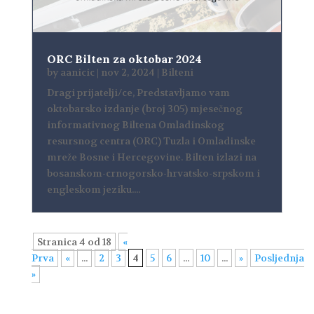
ORC Bilten za oktobar 2024
by
aanicic
|
nov 2, 2024
|
Bilteni
Dragi prijatelji/ce, Predstavljamo vam
oktobarsko izdanje (broj 305) mjesečnog
informativnog Biltena Omladinskog
resursnog centra (ORC) Tuzla i Omladinske
mreže Bosne i Hercegovine. Bilten izlazi na
bosanskom-crnogorsko-hrvatsko-srpskom i
engleskom jeziku....
Stranica 4 od 18
«
Prva
«
...
2
3
4
5
6
...
10
...
»
Posljednja
»