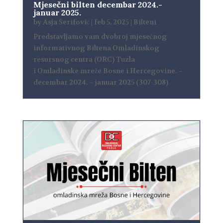
Mjesečni bilten decembar 2024.-
januar 2025.
by
Asja Šerifović
|
feb 5, 2025
|
Bilteni
Predstavljamo vam dvobroj mjesečnog
informativnog Biltena Omladinskog
resursnog centra (ORC) Tuzla
i Omladinske mreže Bosne i Hercegovine. –
decembar 2024. – januar 2025 (307-308)