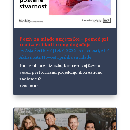
Poziv za mlade umjetnike – pomoć pri
realizaciji kulturnog događaja
by
Asja Šerifović
|
feb 6, 2026
|
Aktivnosti
,
ALF
Aktivnosti
,
Novosti
,
prilika za mlade
Imate ideju za izložbu, koncert, književnu
večer, performans, projekciju ili kreativnu
radionicu?
read more