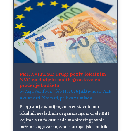
PRIJAVITE SE: Drugi poziv lokalnim
NVO za dodjelu malih grantova za
praćenje budžeta
by
Asja Šerifović
|
feb 14, 2026
|
Aktivnosti
,
ALF
Aktivnosti
,
Novosti
,
prilika za mlade
Program je namijenjen predstavnicima
lokalnih nevladinih organizacija iz cijele BiH
kojima su u fokusu rada monitoring javnih
bužeta i zagovaranje, antikorupcijska politika