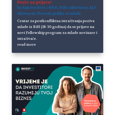
Poziv za prijave!
by
Asja Šerifović
|
feb 8, 2026
|
Aktivnosti
,
ALF
Aktivnosti
,
Novosti
,
prilika za mlade
Centar za postkonfliktna istraživanja poziva
mlade iz BiH (18​-30 godina) da se prijave na​
novi ​F​ellowship program za mlade novinare i
istraživače.
read more