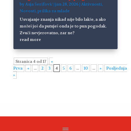
by
Asja Šerifović
|
jan 28, 2026
|
Aktivnosti
,
Novosti
,
prilika za mlade
Usvajanje znanja nikad nije bilo lakše, a ako
možeš još da putuješ onda je to pun pogodak.
Zvuči nevjerovatno, zar ne?
read more
Stranica 4 od 17
«
Prva
«
...
2
3
4
5
6
...
10
...
»
Posljednja
»