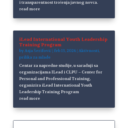
i transparentnost trošenja javnog novca.
read more
iLead International Youth Leadership
Training Program
by
Asja Šerifović
|
feb 13, 2026
|
Aktivnosti
,
prilika za mlade
Centar za napredne studije, u saradnji sa
organizacijama ILead i CLPU – Center for
Personal and Professional Training,
organizira iLead International Youth
Leadership Training Program
read more