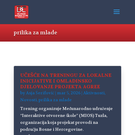
prilika za mlade
UČEŠĆE NA TRENINGU ZA LOKALNE
INICIJATIVE I OMLADINSKO
DJELOVANJE PROJEKTA AGREE
by
Asja Šerifović
|
mar 5, 2026
|
Aktivnosti
,
Novosti
,
prilika za mlade
Trening organizuje Međunarodno udruženje
“Interaktive otvorene škole” (MIOS) Tuzla,
organizacija koja projekat provodi na
području Bosne i Hercegovine.