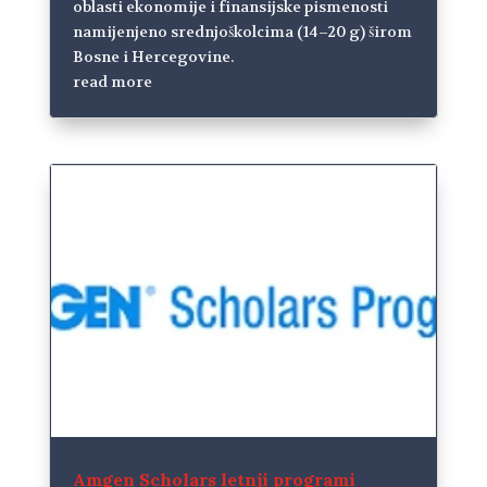
oblasti ekonomije i finansijske pismenosti
namijenjeno srednjoškolcima (14–20 g) širom
Bosne i Hercegovine.
read more
Amgen Scholars letnji programi