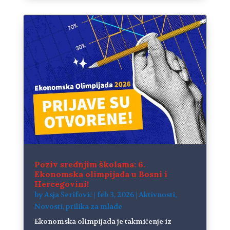
Poziv srednjim školama: 6.
Ekonomska olimpijada u Bosni i
Hercegovini!
by
Asja Šerifović
|
feb 3, 2026
|
Aktivnosti
,
Novosti
,
prilika za mlade
Ekonomska olimpijada je takmičenje iz