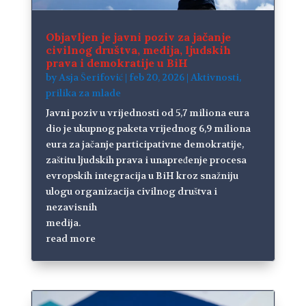
Objavljen je javni poziv za jačanje
civilnog društva, medija, ljudskih
prava i demokratije u BiH
by
Asja Šerifović
|
feb 20, 2026
|
Aktivnosti
,
prilika za mlade
Javni poziv u vrijednosti od 5,7 miliona eura
dio je ukupnog paketa vrijednog 6,9 miliona
eura za jačanje participativne demokratije,
zaštitu ljudskih prava i unapređenje procesa
evropskih integracija u BiH kroz snažniju
ulogu organizacija civilnog društva i
nezavisnih
medija.
read more