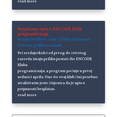
read more
Besplatan upis u ENCODE Klub
programiranja
by
Asja Šerifović
|
mar 5, 2026
|
Aktivnosti
,
Novosti
,
prilika za mlade
Svi srednjoškolci od prvog do četvrtog
razreda imaju priliku postati dio ENCODE
Kluba
programiranja, a program počinje u prvoj
sedmici aprila. Ono što ovaj klub čini posebno
atraktivnim jeste činjenica da je upis u
potpunosti besplatan.
read more