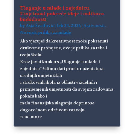
Ulaganje u mlade i zajednicu.
Umjetnost pokreće ideje i oslikava
budućnost!
by
Asja Šerifović
|
feb 24, 2026
|
Aktivnosti
,
Novosti
,
prilika za mlade
Ako vjeruješ da kreativnost može pokrenuti
društvene promjene, ovo je prilika za tebe i
tvoju školu.
Kroz javni konkurs „Ulaganje u mlade i
zajednicu“ želimo dati prostor učenicima
srednjih umjetničkih
i strukovnih škola iz oblasti vizuelnih i
primijenjenih umjetnosti da svojim radovima
pokažu kako i
mala finansijska ulaganja doprinose
dugoročnom održivom razvoju.
read more