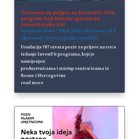
Otvorene su prijave za InvestFit 2026:
program koji biznise sprema za
investitorsko DA!
by
Asja Šerifović
|
feb 6, 2026
|
Aktivnosti
,
ALF
Aktivnosti
,
Novosti
,
prilika za mlade
Fondacija 787 otvara poziv za prijave na treće
izdanje InvestFit programa, koji je
namijenjen
preduzetnicama i startup osnivačicama iz
Bosne i Hercegovine
read more