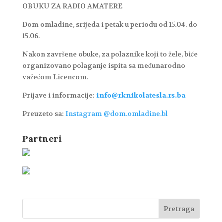
OBUKU ZA RADIO AMATERE
Dom omladine, srijeda i petak u periodu od 15.04. do
15.06.
Nakon završene obuke, za polaznike koji to žele, biće
organizovano polaganje ispita sa međunarodno
važećom Licencom.
Prijave i informacije:
info@rknikolatesla.rs.ba
Preuzeto sa:
Instagram @dom.omladine.bl
Partneri