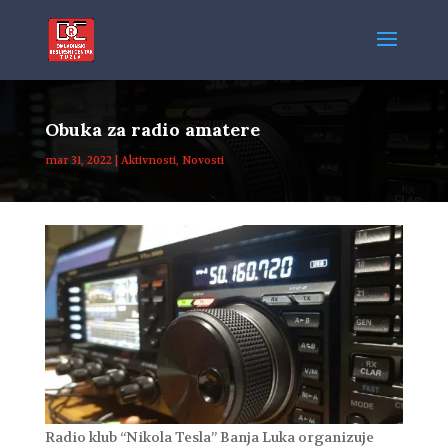
Obuka za radio amatere
mar 31, 2022
|
Aktivnosti
,
Novosti
Radio klub “Nikola Tesla” Banja Luka organizuje