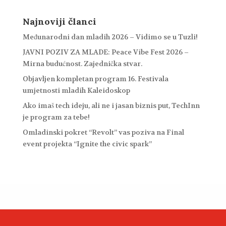
Najnoviji članci
Međunarodni dan mladih 2026 – Vidimo se u Tuzli!
JAVNI POZIV ZA MLADE: Peace Vibe Fest 2026 –
Mirna budućnost. Zajednička stvar.
Objavljen kompletan program 16. Festivala
umjetnosti mladih Kaleidoskop
Ako imaš tech ideju, ali ne i jasan biznis put, TechInn
je program za tebe!
Omladinski pokret “Revolt” vas poziva na Final
event projekta “Ignite the civic spark”