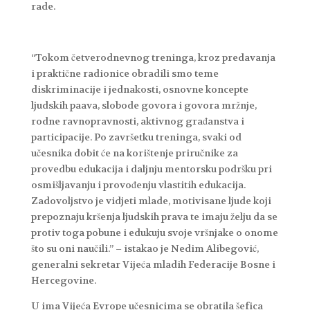
rade.
“Tokom četverodnevnog treninga, kroz predavanja
i praktične radionice obradili smo teme
diskriminacije i jednakosti, osnovne koncepte
ljudskih paava, slobode govora i govora mržnje,
rodne ravnopravnosti, aktivnog građanstva i
participacije. Po završetku treninga, svaki od
učesnika dobit će na korištenje priručnike za
provedbu edukacija i daljnju mentorsku podršku pri
osmišljavanju i provođenju vlastitih edukacija.
Zadovoljstvo je vidjeti mlade, motivisane ljude koji
prepoznaju kršenja ljudskih prava te imaju želju da se
protiv toga pobune i edukuju svoje vršnjake o onome
što su oni naučili.” – istakao je Nedim Alibegović,
generalni sekretar Vijeća mladih Federacije Bosne i
Hercegovine.
U ima Vijeća Evrope učesnicima se obratila šefica