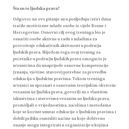
Šta su to ljudska prava?
Odgovor na ovo pitanje su u posljednja četiri dana
tražile motivirane mlade osobe iz cijele Bosne i
Hercegovine. Osnovni cilj ovog treninga bio je
osnažiti osobe aktivne u radu s mladima za
provođenje edukativnih aktivnosti u području
ljudskih prava. Slijedom toga ovaj trening za
početnike u području ljudskih prava omogućio je
učesnicima da unaprijede osnovne kompetencije
(znanja, vještine, stavove) potrebne za provedbu
edukacija o ljudskim pravima. Tokom treninga
učesnici su upoznati s osnovnim teorijskim okvirom
vezanim uz ljudska prava, govorili su o vlastitim
iskustvima i stavovima vezanim uz ljudska prava,
promišljali o vrijednostima, načelima i metodama
koje se koriste unutar edukacije o ljudskim pravima i
dobili priliku osmisliti načine na koje dobiveno
znanje mogu integrirati u organizacije u kojima