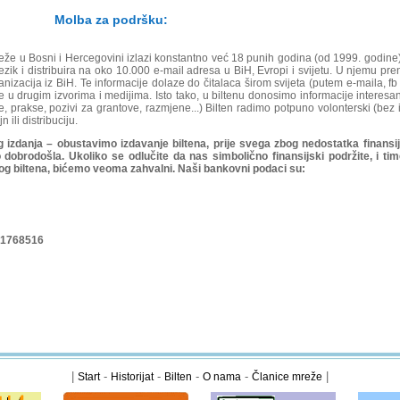
Molba za podršku:
eže u Bosni i Hercegovini izlazi konstantno već 18 punih godina (od 1999. godine)
jezik i distribuira na oko 10.000 e-mail adresa u BiH, Evropi i svijetu. U njemu pr
nizacija iz BiH. Te informacije dolaze do čitalaca širom svijeta (putem e-maila, fb
e u drugim izvorima i medijima. Isto tako, u biltenu donosimo informacije interesa
je, prakse, pozivi za grantove, razmjene...) Bilten radimo potpuno volonterski (bez 
ili distribuciju.
 izdanja – obustavimo izdavanje biltena, prije svega zbog nedostatka finansij
obrodošla. Ukoliko se odlučite da nas simbolično finansijski podržite, i ti
g biltena, bićemo veoma zahvalni. Naši bankovni podaci su:
1768516
|
-
-
-
-
|
Start
Historijat
Bilten
O nama
Članice mreže