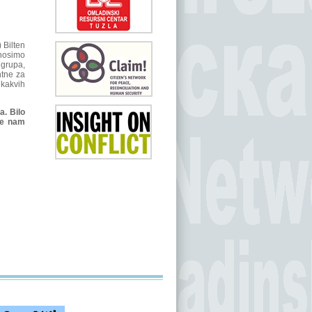
 Bilten
enosimo
 grupa,
ntne za
ikakvih
a. Bilo
me nam