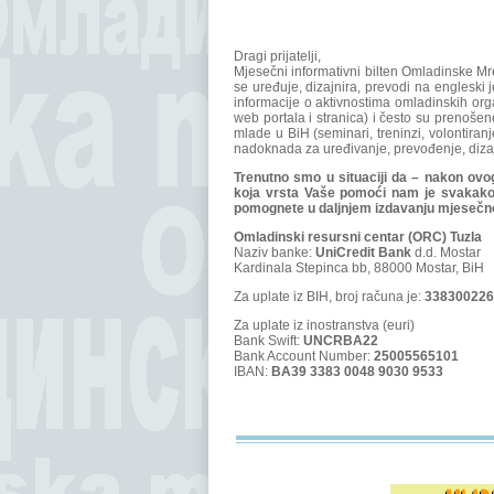
Dragi prijatelji,
Mjesečni informativni bilten Omladinske Mr
se uređuje, dizajnira, prevodi na engleski 
informacije o aktivnostima omladinskih orga
web portala i stranica) i često su prenošen
mlade u BiH (seminari, treninzi, volontiran
nadoknada za uređivanje, prevođenje, dizajn 
Trenutno smo u situaciji da – nakon ovog
koja vrsta Vaše pomoći nam je svakako d
pomognete u daljnjem izdavanju mjesečno
Omladinski resursni centar (ORC) Tuzla
Naziv banke:
UniCredit Bank
d.d. Mostar
Kardinala Stepinca bb, 88000 Mostar, BiH
Za uplate iz BIH, broj računa je:
338300226
Za uplate iz inostranstva (euri)
Bank Swift:
UNCRBA22
Bank Account Number:
25005565101
IBAN:
BA39 3383 0048 9030 9533