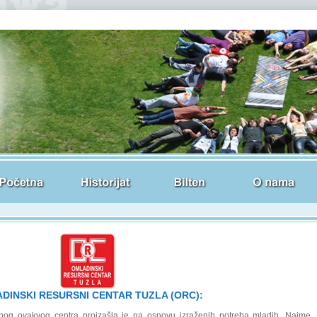
DINSKI RESURSNI CENTAR TUZLA (ORC):
dnog ovakvog centra proizašla je na osnovu izraženih potreba mladih. Naime,