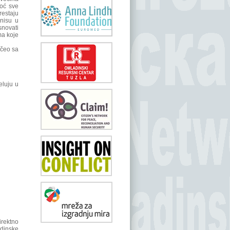
moć sve
restaju
nisu u
snovati
ma koje
očeo sa
eluju u
rektno
adinske