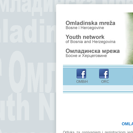
OMBiH ORC
OMLA
Odluka za osnivanjem i registracijom je