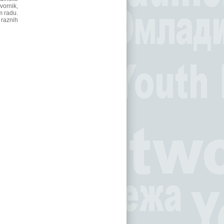
vornik,
m radu.
 raznih