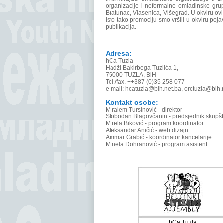
organizacije i neformalne omladinske grupe
Bratunac, Vlasenica, Višegrad. U okviru ov
Isto tako promociju smo vršili u okviru poj
publikacija.
Adresa:
hCa Tuzla
Hadži Bakirbega Tuzlića 1,
75000 TUZLA, BiH
Tel./fax. ++387 (0)35 258 077
e-mail: hcatuzla@bih.net.ba, orctuzla@bih.
Kontakt osobe:
Miralem Tursinović - direktor
Slobodan Blagovčanin - predsjednik skupšt
Mirela Biković - program koordinator
Aleksandar Aničić - web dizajn
Ammar Grabić - koordinator kancelarije
Minela Dohranović - program asistent
hCa Tuzla