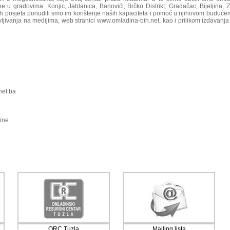
 u gradovima: Konjic, Jablanica, Banovići, Brčko Distrikt, Gradačac, Bijeljina, Z
ih posjeta ponudili smo im korištenje naših kapaciteta i pomoć u njihovom buduće
avljivanja na medijima, web stranici www.omladina-bih.net, kao i prilikom izdavanja
net.ba
ine
ORC Tuzla
Mailing lista