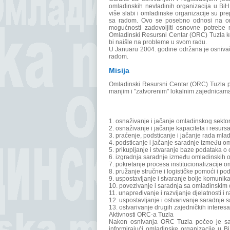
omladinskih nevladinih organizacija u BiH
više slabi i omladinske organizacije su pr
sa radom. Ovo se posebno odnosi na oml
mogućnosti zadovoljiti osnovne potrebe 
Omladinski Resursni Centar (ORC) Tuzla k
bi naišle na probleme u svom radu.
U Januaru 2004. godine održana je osniva
radom.
Misija
Omladinski Resursni Centar (ORC) Tuzla p
manjim i "zatvorenim" lokalnim zajednicama
1. osnaživanje i jačanje omladinskog sekto
2. osnaživanje i jačanje kapaciteta i resu
3. praćenje, podsticanje i jačanje rada mla
4. podsticanje i jačanje saradnje između o
5. prikupljanje i stvaranje baze podataka o
6. izgradnja saradnje između omladinskih or
7. pokretanje procesa institucionalizacije 
8. pružanje stručne i logističke pomoći i 
9. uspostavljanje i stvaranje bolje komuni
10. povezivanje i saradnja sa omladinskim o
11. unapređivanje i razvijanje djelatnosti 
12. uspostavljanje i ostvarivanje saradnje 
13. ostvarivanje drugih zajedničkih interes
Aktivnosti ORC-a Tuzla
Nakon osnivanja ORC Tuzla počeo je sa k
informirajući omladinske organizacije u 