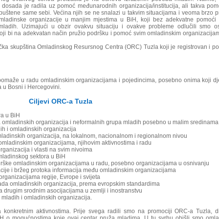
 dosada je radila uz pomoć međunarodnih organizacija/institucija, ali takva po
epuštene same sebi. Većina njih se ne snalazi u takvim situacijama i veoma brzo p
adinske organizacije u manjim mjestima u BiH, koji bez adekvatne pomoći 
mladih. Uzimajući u obzir ovakvu situaciju i ovakve probleme odlučili smo o
oji bi na adekvatan način pružio podršku i pomoć svim omladinskim organizacija
čka skupština Omladinskog Resursnog Centra (ORC) Tuzla koji je registrovan i p
omaže u radu omladinskim organizacijama i pojedincima, posebno onima koji dj
 u Bosni i Hercegovini.
Ciljevi ORC-a Tuzla
ra u BiH
rsa omladinskih organizacija i neformalnih grupa mladih posebno u malim sredinama
dih i omladinskih organizacija
mladinskih organizacija, na lokalnom, nacionalnom i regionalnom nivou
 omladinskim organizacijama, njihovim aktivnostima i radu
ganizacija i vlasti na svim nivoima
omladinskog sektora u BiH
podrške omladinskim organizacijama u radu, posebno organizacijama u osnivanju
kacije i bržeg protoka informacija među omladinskim organizacijama
rganizacijama regije, Evrope i svijeta
i rada omladinskih organizacija, prema evropskim standardima
sa drugim srodnim asocijacijama u zemlji i inostranstvu
a mladih i omladinskih organizacija.
onkretnim aktivnostima. Prije svega radili smo na promociji ORC-a Tuzla, di
BiH o mogućnostima koje ovaj centar pruža mladima. U tu svrhu obišli smo oml