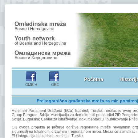
OMBiH ORC
Prekogranična građanska mreža za mir, pomirenj
Helsinški Parlament Građana (hCa) Istanbul, Turska, nosilac je ovog proj
Group Beograd, Srbija; Asocijacija za demokratski prosperitet ZID Podgorica
Sofija, Bugarska; Centar za istraživanje, dokumentaciju i publikovanje Prišt
Cilj ovoga projekta je jačanje održive regionalne mreže nevladinih orga
sigurnosti na lokalnom, državnim i regionalnom nivou. Mreža će stimulirati i
EU integracija balkanskih zemalja i Turske.