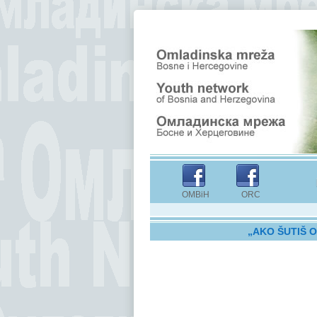
OMBiH ORC
„AKO ŠUTIŠ O