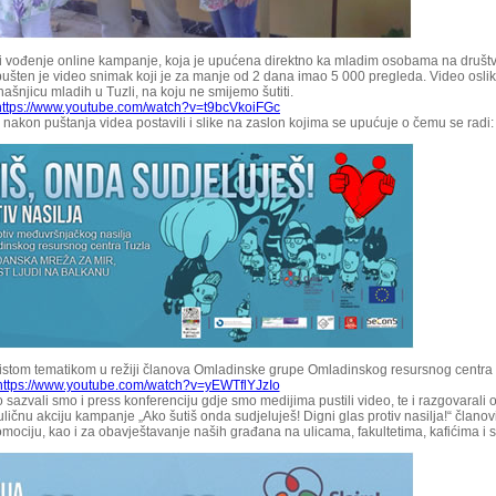
ja i vođenje online kampanje, koja je upućena direktno ka mladim osobama na društ
šten je video snimak koji je za manje od 2 dana imao 5 000 pregleda. Video osli
ašnjicu mladih u Tuzli, na koju ne smijemo šutiti.
https://www.youtube.com/watch?v=t9bcVkoiFGc
 nakon puštanja videa postavili i slike na zaslon kojima se upućuje o čemu se radi:
 istom tematikom u režiji članova Omladinske grupe Omladinskog resursnog centra 
https://www.youtube.com/watch?v=yEWTflYJzIo
 sazvali smo i press konferenciju gdje smo medijima pustili video, te i razgovarali 
 uličnu akciju kampanje „Ako šutiš onda sudjeluješ! Digni glas protiv nasilja!“ članov
e promociju, kao i za obavještavanje naših građana na ulicama, fakultetima, kafićima i s