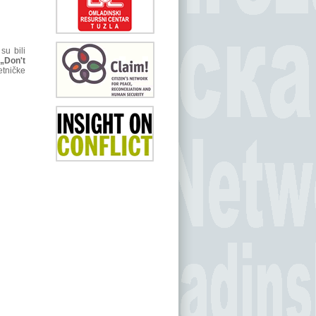
su bili
„Don't
etničke