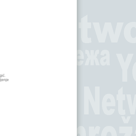
gić.
ljenje