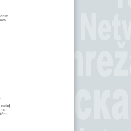
venim
kava
:
o našoj
i su
lično.