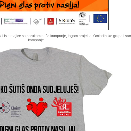
ositi iste majice sa porukom naše kampanje, logom projekta, Omladinske grupe i sa
kampanje.