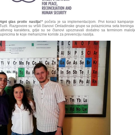
igni glas protiv nasilja!“
počela je sa implementacijom. Prvi koraci kampanje 
Tuzli. Razgovore su vršili članovi Omladinske grupe sa polaznicima seta treninga
ativnog karaktera, gdje su se članovi upoznavali dodatno sa terminom malolj
tupnicima te koje mehanizme koriste za prevenciju nasilja.