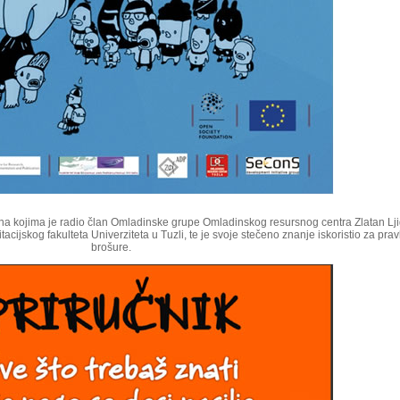
e na kojima je radio član Omladinske grupe Omladinskog resursnog centra Zlatan Lji
acijskog fakulteta Univerziteta u Tuzli, te je svoje stečeno znanje iskoristio za prav
brošure.