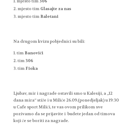
mjesto tim
306
mjesto tim
Glasajte za nas
mjesto tim
Baletani
Na drugom kvizu pobjednici su bili:
tim
Banovići
tim
306
tim
Fioka
Ljubav, mir i nagrade ostavili smo u Kalesiji, a „12
dana mira“ stiže i u Miliće 26.09.(ponedjeljak) u 19:30
u Cafe sport Milići, te vas ovom prilikom sve
pozivamo da se prijavite i budete jedan od timova
koji će se boriti za nagrade.