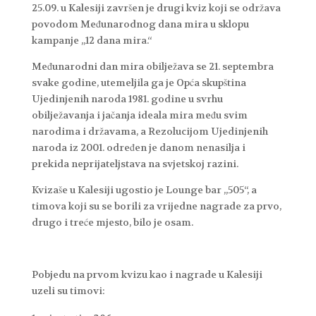
25.09. u Kalesiji završen je drugi kviz koji se održava
povodom Međunarodnog dana mira u sklopu
kampanje „12 dana mira.“
Međunarodni dan mira obilježava se 21. septembra
svake godine, utemeljila ga je Opća skupština
Ujedinjenih naroda 1981. godine u svrhu
obilježavanja i jačanja ideala mira među svim
narodima i državama, a Rezolucijom Ujedinjenih
naroda iz 2001. određen je danom nenasilja i
prekida neprijateljstava na svjetskoj razini.
Kvizaše u Kalesiji ugostio je Lounge bar „505“, a
timova koji su se borili za vrijedne nagrade za prvo,
drugo i treće mjesto, bilo je osam.
Pobjedu na prvom kvizu kao i nagrade u Kalesiji
uzeli su timovi: