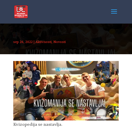
sep 26, 2022
|
Aktivnosti
,
Novosti
Kvizopedija se nastavlja.