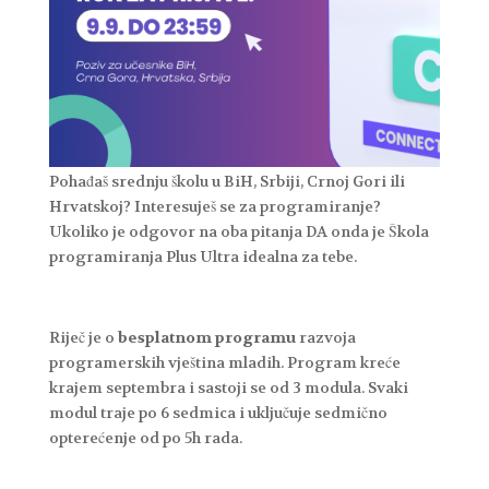
Pohađaš srednju školu u BiH, Srbiji, Crnoj Gori ili
Hrvatskoj? Interesuješ se za programiranje?
Ukoliko je odgovor na oba pitanja DA onda je Škola
programiranja Plus Ultra idealna za tebe.
Riječ je o
besplatnom programu
razvoja
programerskih vještina mladih. Program kreće
krajem septembra i sastoji se od 3 modula. Svaki
modul traje po 6 sedmica i uključuje sedmično
opterećenje od po 5h rada.