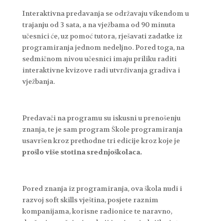
Interaktivna predavanja se održavaju vikendom u
trajanju od 3 sata, a na vježbama od 90 minuta
učesnici će, uz pomoć tutora, rješavati zadatke iz
programiranja jednom nedeljno. Pored toga, na
sedmičnom nivou učesnici imaju priliku raditi
interaktivne kvizove radi utvrđivanja gradiva i
vježbanja.
Predavači na programu su iskusni u prenošenju
znanja, te je sam program Škole programiranja
usavršen kroz prethodne tri edicije kroz koje je
prošlo više stotina srednjoškolaca.
Pored znanja iz programiranja, ova škola nudi i
razvoj soft skills vještina, posjete raznim
kompanijama, korisne radionice te naravno,