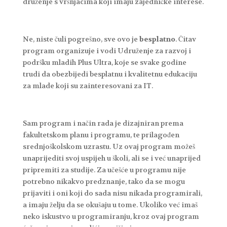
druženje s vršnjacima koji imaju zajedničke interese.
Ne, niste čuli pogrešno, sve ovo je
besplatno
. Čitav
program organizuje i vodi Udruženje za razvoj i
podršku mladih Plus Ultra, koje se svake godine
trudi da obezbijedi besplatnu i kvalitetnu edukaciju
za mlade koji su zainteresovani za IT.
Sam program i način rada je dizajniran prema
fakultetskom planu i programu, te prilagođen
srednjoškolskom uzrastu. Uz ovaj program možeš
unaprijediti svoj uspijeh u školi, ali se i već unaprijed
pripremiti za studije. Za učešće u programu nije
potrebno nikakvo predznanje, tako da se mogu
prijaviti i oni koji do sada nisu nikada programirali,
a imaju želju da se okušaju u tome. Ukoliko već imaš
neko iskustvo u programiranju, kroz ovaj program