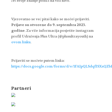
ćeš svoje znanje podići na viši nivo.
Vjerovatno se već pitaš kako se možeš prijaviti.
Prijave su otvorene do 9. septembra 2023.
godine
. Za više informacija posjetite instagram
profil Udruženja Plus Ultra (@plusultrayouth) na
ovom linku
.
Prijaviti se možete putem linka:
https://docs.google.com/forms/d/e/1FAIpQLSdqfISXs
Partneri