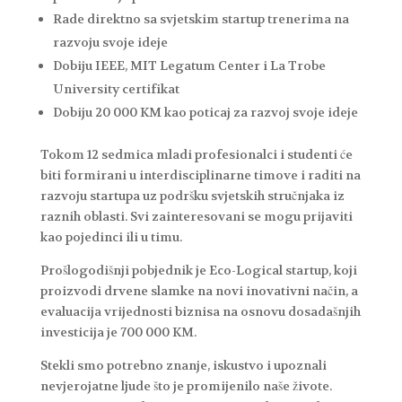
Rade direktno sa svjetskim startup trenerima na
razvoju svoje ideje
Dobiju IEEE, MIT Legatum Center i La Trobe
University certifikat
Dobiju 20 000 KM kao poticaj za razvoj svoje ideje
Tokom 12 sedmica mladi profesionalci i studenti će
biti formirani u interdisciplinarne timove i raditi na
razvoju startupa uz podršku svjetskih stručnjaka iz
raznih oblasti. Svi zainteresovani se mogu prijaviti
kao pojedinci ili u timu.
Prošlogodišnji pobjednik je Eco-Logical startup, koji
proizvodi drvene slamke na novi inovativni način, a
evaluacija vrijednosti biznisa na osnovu dosadašnjih
investicija je 700 000 KM.
Stekli smo potrebno znanje, iskustvo i upoznali
nevjerojatne ljude što je promijenilo naše živote.