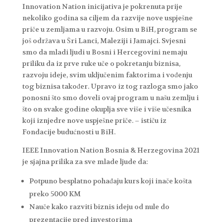
Innovation Nation inicijativa je pokrenuta prije
nekoliko godina sa ciljem da razvije nove uspješne
priče u zemljama u razvoju. Osim u BiH, program se
još održava u Šri Lanci, Maleziji i Jamajci. Svjesni
smo da mladi ljudi u Bosni i Hercegovini nemaju
priliku da iz prve ruke uče o pokretanju biznisa,
razvoju ideje, svim uključenim faktorima i vođenju
tog biznisa također. Upravo iz tog razloga smo jako
ponosni što smo doveli ovaj program u našu zemlju i
što on svake godine okuplja sve više i više učesnika
koji iznjedre nove uspješne priče. – ističu iz
Fondacije budućnosti u BiH.
IEEE Innovation Nation Bosnia & Herzegovina 2021
je sjajna prilika za sve mlade ljude da:
Potpuno besplatno pohađaju kurs koji inače košta
preko 5000 KM
Nauče kako razviti biznis ideju od nule do
prezentacije pred investorima