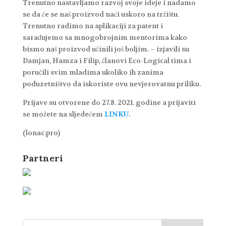
Trenutno nastavljamo razvoj svoje ideje i nadamo
se da će se naš proizvod naći uskoro na tržištu.
Trenutno radimo na aplikaciji za patent i
sarađujemo sa mnogobrojnim mentorima kako
bismo naš proizvod učinili još boljim. – izjavili su
Damjan, Hamza i Filip, članovi Eco-Logical tima i
poručili svim mladima ukoliko ih zanima
poduzetništvo da iskoriste ovu nevjerovatnu priliku.
Prijave su otvorene do 27.8. 2021. godine a prijaviti
se možete na sljedećem
LINKU
.
(lonac.pro)
Partneri