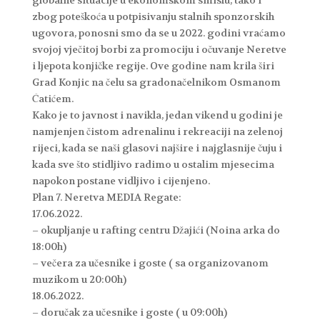
globalne situacije u ekonomskom smislu, tako i
zbog poteškoća u potpisivanju stalnih sponzorskih
ugovora, ponosni smo da se u 2022. godini vraćamo
svojoj vječitoj borbi za promociju i očuvanje Neretve
i ljepota konjičke regije. Ove godine nam krila širi
Grad Konjic na čelu sa gradonačelnikom Osmanom
Ćatićem.
Kako je to javnost i navikla, jedan vikend u godini je
namjenjen čistom adrenalinu i rekreaciji na zelenoj
rijeci, kada se naši glasovi najšire i najglasnije čuju i
kada sve što stidljivo radimo u ostalim mjesecima
napokon postane vidljivo i cijenjeno.
Plan 7. Neretva MEDIA Regate:
17.06.2022.
– okupljanje u rafting centru Džajići (Noina arka do
18:00h)
– večera za učesnike i goste ( sa organizovanom
muzikom u 20:00h)
18.06.2022.
– doručak za učesnike i goste ( u 09:00h)