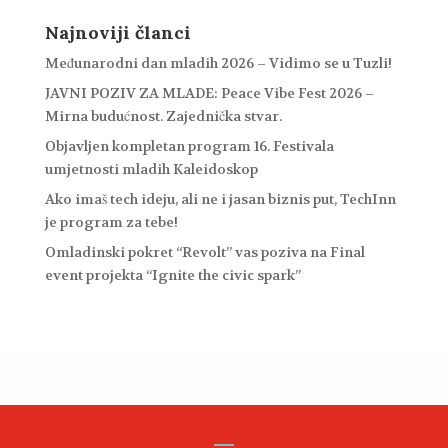
Najnoviji članci
Međunarodni dan mladih 2026 – Vidimo se u Tuzli!
JAVNI POZIV ZA MLADE: Peace Vibe Fest 2026 –
Mirna budućnost. Zajednička stvar.
Objavljen kompletan program 16. Festivala
umjetnosti mladih Kaleidoskop
Ako imaš tech ideju, ali ne i jasan biznis put, TechInn
je program za tebe!
Omladinski pokret “Revolt” vas poziva na Final
event projekta “Ignite the civic spark”