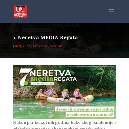
7. Neretva MEDIA Regata
jun 9, 2022
|
Aktivnosti
,
Novosti
Nakon par izazovnih godina, kako zbog pandemije i