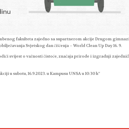
rambenog fakulteta zajedno sa supartnerom akcije Drugom gimna
lježavanja Svjetskog dan čišćenja – World Clean Up Day 16. 9.
dići svijest o važnosti čistoće, značaja prirode i izgradnji zajedni
ciji u subotu, 16.9.2023. u Kampusu UNSA u 10:30 h”