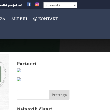
oditi projekat?
ŽA
ALF BIH
KONTAKT
Partneri
Najnoviji članci