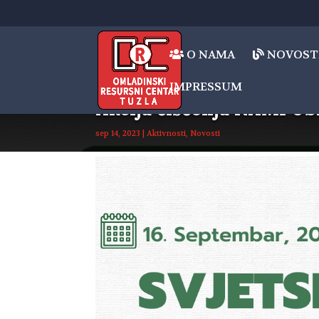
O NAMA
NOVOST
IMPRESSUM
Akcija čišćenja KAMPU
sep 14, 2023
|
Aktivnosti
,
Novosti