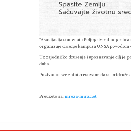
“Asocijacija studenata Poljoprivredno-preh
organizuje čišćenje kampusa UNSA povodom obi
Uz zajedničko druženje i upoznavanje cilj je po
duha.
Pozivamo sve zainteresovane da se pridruže ak
Preuzeto sa:
mreza-mira.net