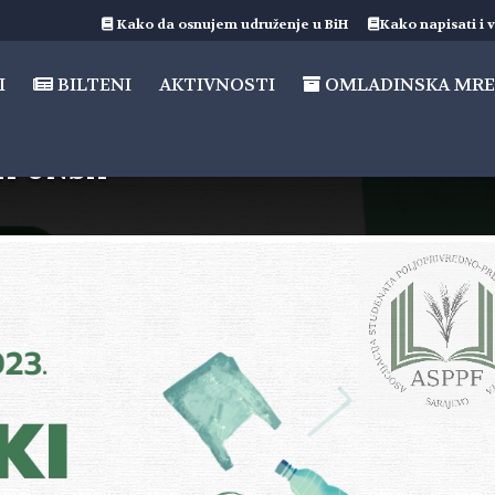
Kako da osnujem udruženje u BiH
Kako napisati i v
I
BILTENI
AKTIVNOSTI
OMLADINSKA MRE
SA UNSA