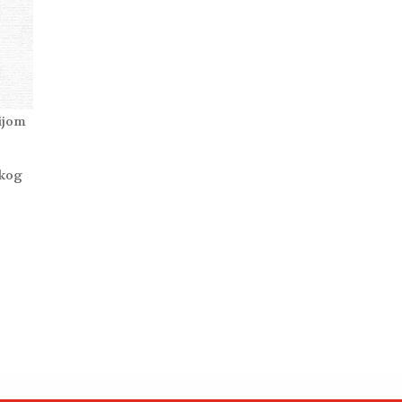
zijom
čkog