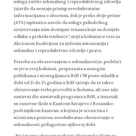
usluga zaštite seksualnog i reproduktivnog zdravlja
izjavilo da nemaju pristup sveobuhvatnim
informacijama o abortusu, dok je preko dvije petine
(43%) ispitanica navelo da usluge psihološkog
savjetovanja nisu dostupne ženama koje su donijele
odluku o prekidu trudnoće“, stoji u kolumni u vezi sa
Akcionom koalicijom za tjelesnu autonomiju i
seksualno i reproduktivno zdravlje i prava.
Potreba za obrazovanjem o seksualnosti je, podvlači
se još u ovoj kolumni, prepoznata u mnogim
politikama i strategijama u BiH i 98 posto mladih u
dobi od 15 do 25 godina u BiH vjeruje da se takvo
obrazovanje treba provoditi u školama, ali ono nije
sastavni dio nastavnih programa u BiH, a izuzetak
su osnovne škole u Kantonu Sarajevo i Bosansko-
podrinjskom kantonu u kojima je učenicima i
učenicama pruženo sveobuhvatno obrazovanje o
seksualnosti, prilagođeno njihovoj dobi.
„Svi imamo obavezu podržati Akcionu koaliciju za