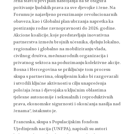
žena stavi u prvi plan nastojanja da se osigura
poštivanje ljudskih prava za sve djevojke i žene. Na
Forumu je najavljeno preuzimanje revolucionarnih
obaveza, kao i Globalni plan ubrzanja napretka ka
postizanju rodne ravnopravnosti do 2026. godine.
Akcione koalicije, koje predstavljaju inovativna
partnerstva između brojnih učesnika, djeluju lokalno,
regionalno i globalno na mobiliziranju vlada,
civilnog društva, međunarodnih organizacija i
privatnog sektora na poduzimanju kolektivne akcije.
Bosna i Hercegovina se priključuje tom procesu
skupa s partnerima, okupljenim kako bi razgovarali
i utvrdili ključne aktivnosti u cilju unapređenja
položaja žena i djevojaka u ključnim oblastima
tjelesne autonomije i seksualnih i reproduktivnih
prava, ekonomske sigurnosti i okončanja nasilja nad
ženama“, istaknuto je.
Francuska, skupa s Populacijskim fondom
Ujedinjenih nacija (UNFPA), napisali su autori