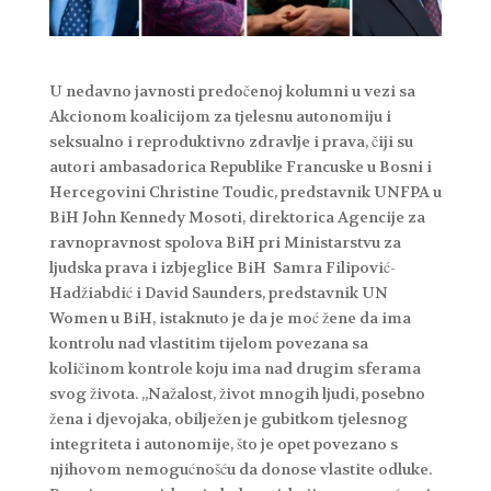
U nedavno javnosti predočenoj kolumni u vezi sa
Akcionom koalicijom za tjelesnu autonomiju i
seksualno i reproduktivno zdravlje i prava, čiji su
autori ambasadorica Republike Francuske u Bosni i
Hercegovini Christine Toudic, predstavnik UNFPA u
BiH John Kennedy Mosoti, direktorica Agencije za
ravnopravnost spolova BiH pri Ministarstvu za
ljudska prava i izbjeglice BiH Samra Filipović-
Hadžiabdić i David Saunders, predstavnik UN
Women u BiH, istaknuto je da je moć žene da ima
kontrolu nad vlastitim tijelom povezana sa
količinom kontrole koju ima nad drugim sferama
svog života. „Nažalost, život mnogih ljudi, posebno
žena i djevojaka, obilježen je gubitkom tjelesnog
integriteta i autonomije, što je opet povezano s
njihovom nemogućnošću da donose vlastite odluke.