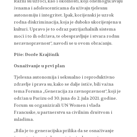
Razni su uzroci, kao i okolnosti, koji onemogućavaju
ženama i adolescenticama da uživaju tjelesnu
autonomiju i integritet. Ipak, korijenski je uzrok
rodna diskriminacija, koja je duboko ukorijenjena u
kulturi. Upravo je to odraz patrijarhalnih sistema
moći i to ih održava, te obespravljuje i stvara rodnu
neravnopravnost“, navodi se u ovom obraćanju.
Piše: Đorđe Krajišnik
Osnaživanje u prvi plan
Tjelesna autonomija i seksualno i reproduktivno
zdravlje i prava su, kako se dalje ističe, bili važna
tema Foruma „Generacija za ravnopravnost“, koji je
održan u Parizu od 30. juna do 2. jula 2021. godine.
Forum su organizirali UN Women i vlada
Francuske, u partnerstvu sa civilnim društvom i
mladima.
„Bila je to generacijska prilika da se osnaživanje