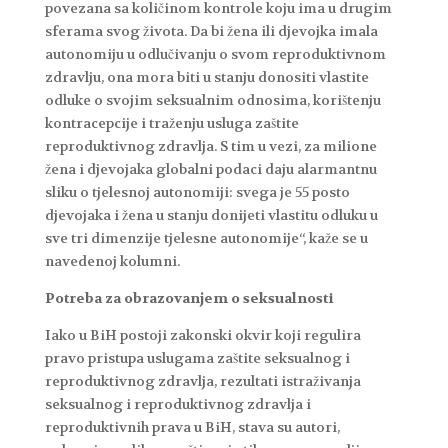
povezana sa količinom kontrole koju ima u drugim
sferama svog života. Da bi žena ili djevojka imala
autonomiju u odlučivanju o svom reproduktivnom
zdravlju, ona mora biti u stanju donositi vlastite
odluke o svojim seksualnim odnosima, korištenju
kontracepcije i traženju usluga zaštite
reproduktivnog zdravlja. S tim u vezi, za milione
žena i djevojaka globalni podaci daju alarmantnu
sliku o tjelesnoj autonomiji: svega je 55 posto
djevojaka i žena u stanju donijeti vlastitu odluku u
sve tri dimenzije tjelesne autonomije“, kaže se u
navedenoj kolumni.
Potreba za obrazovanjem o seksualnosti
Iako u BiH postoji zakonski okvir koji regulira
pravo pristupa uslugama zaštite seksualnog i
reproduktivnog zdravlja, rezultati istraživanja
seksualnog i reproduktivnog zdravlja i
reproduktivnih prava u BiH, stava su autori,