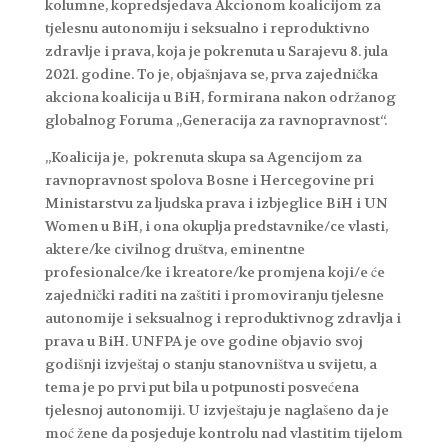
kolumne, kopredsjedava Akcionom koalicijom za
tjelesnu autonomiju i seksualno i reproduktivno
zdravlje i prava, koja je pokrenuta u Sarajevu 8. jula
2021. godine. To je, objašnjava se, prva zajednička
akciona koalicija u BiH, formirana nakon održanog
globalnog Foruma „Generacija za ravnopravnost“.
„Koalicija je, pokrenuta skupa sa Agencijom za
ravnopravnost spolova Bosne i Hercegovine pri
Ministarstvu za ljudska prava i izbjeglice BiH i UN
Women u BiH, i ona okuplja predstavnike/ce vlasti,
aktere/ke civilnog društva, eminentne
profesionalce/ke i kreatore/ke promjena koji/e će
zajednički raditi na zaštiti i promoviranju tjelesne
autonomije i seksualnog i reproduktivnog zdravlja i
prava u BiH. UNFPA je ove godine objavio svoj
godišnji izvještaj o stanju stanovništva u svijetu, a
tema je po prvi put bila u potpunosti posvećena
tjelesnoj autonomiji. U izvještaju je naglašeno da je
moć žene da posjeduje kontrolu nad vlastitim tijelom