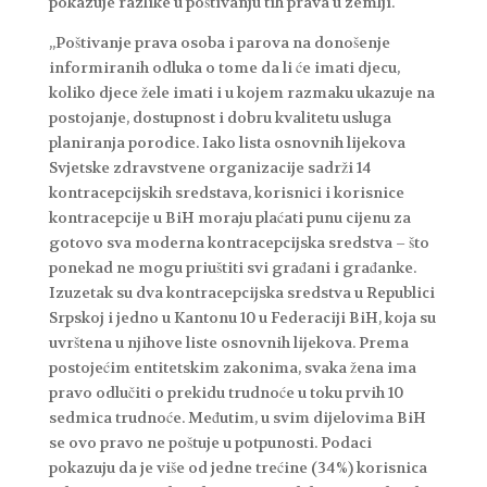
pokazuje razlike u poštivanju tih prava u zemlji.
„Poštivanje prava osoba i parova na donošenje
informiranih odluka o tome da li će imati djecu,
koliko djece žele imati i u kojem razmaku ukazuje na
postojanje, dostupnost i dobru kvalitetu usluga
planiranja porodice. Iako lista osnovnih lijekova
Svjetske zdravstvene organizacije sadrži 14
kontracepcijskih sredstava, korisnici i korisnice
kontracepcije u BiH moraju plaćati punu cijenu za
gotovo sva moderna kontracepcijska sredstva – što
ponekad ne mogu priuštiti svi građani i građanke.
Izuzetak su dva kontracepcijska sredstva u Republici
Srpskoj i jedno u Kantonu 10 u Federaciji BiH, koja su
uvrštena u njihove liste osnovnih lijekova. Prema
postojećim entitetskim zakonima, svaka žena ima
pravo odlučiti o prekidu trudnoće u toku prvih 10
sedmica trudnoće. Međutim, u svim dijelovima BiH
se ovo pravo ne poštuje u potpunosti. Podaci
pokazuju da je više od jedne trećine (34%) korisnica