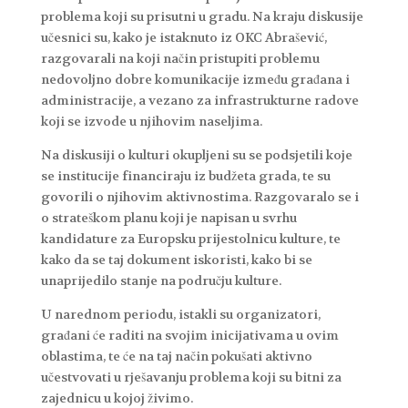
problema koji su prisutni u gradu. Na kraju diskusije
učesnici su, kako je istaknuto iz OKC Abrašević,
razgovarali na koji način pristupiti problemu
nedovoljno dobre komunikacije između građana i
administracije, a vezano za infrastrukturne radove
koji se izvode u njihovim naseljima.
Na diskusiji o kulturi okupljeni su se podsjetili koje
se institucije financiraju iz budžeta grada, te su
govorili o njihovim aktivnostima. Razgovaralo se i
o strateškom planu koji je napisan u svrhu
kandidature za Europsku prijestolnicu kulture, te
kako da se taj dokument iskoristi, kako bi se
unaprijedilo stanje na području kulture.
U narednom periodu, istakli su organizatori,
građani će raditi na svojim inicijativama u ovim
oblastima, te će na taj način pokušati aktivno
učestvovati u rješavanju problema koji su bitni za
zajednicu u kojoj živimo.