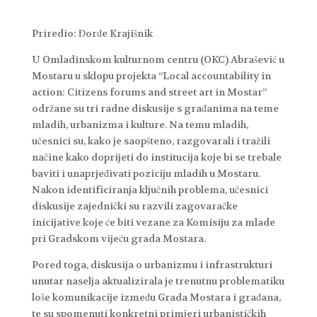
Priredio: Đorđe Krajišnik
U Omladinskom kulturnom centru (OKC) Abrašević u
Mostaru u sklopu projekta “Local accountability in
action: Citizens forums and street art in Mostar”
održane su tri radne diskusije s građanima na teme
mladih, urbanizma i kulture. Na temu mladih,
učesnici su, kako je saopšteno, razgovarali i tražili
načine kako doprijeti do institucija koje bi se trebale
baviti i unaprjeđivati poziciju mladih u Mostaru.
Nakon identificiranja ključnih problema, učesnici
diskusije zajednički su razvili zagovaračke
inicijative koje će biti vezane za Komisiju za mlade
pri Gradskom vijeću grada Mostara.
Pored toga, diskusija o urbanizmu i infrastrukturi
unutar naselja aktualizirala je trenutnu problematiku
loše komunikacije između Grada Mostara i građana,
te su spomenuti konkretni primjeri urbanističkih