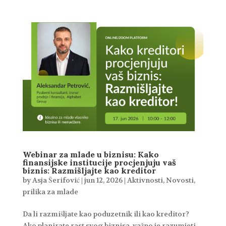
Webinar za mlade u biznisu: Kako
finansijske institucije procjenjuju vaš
biznis: Razmišljajte kao kreditor
by
Asja Šerifović
|
jun 12, 2026
|
Aktivnosti
,
Novosti
,
prilika za mlade
Da li razmišljate kao poduzetnik ili kao kreditor?
Ako planirate rast svog biznisa, važno je razumjeti