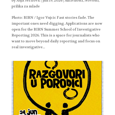
by
Asja Šerifović
|
jun 19, 2026
|
Aktivnosti
,
Novosti
,
prilika za mlade
Photo: BIRN / Igor Vujcic Fast stories fade. The
important ones need digging. Applications are now
open for the BIRN Summer School of Investigative
Reporting 2026. This is a space for journalists who
want to move beyond daily reporting and focus on
real investigative...