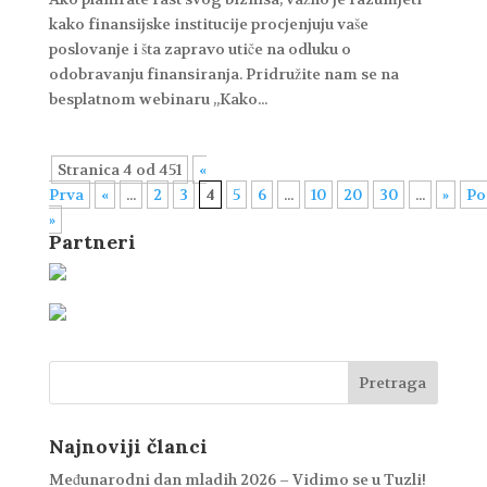
kako finansijske institucije procjenjuju vaše
poslovanje i šta zapravo utiče na odluku o
odobravanju finansiranja. Pridružite nam se na
besplatnom webinaru „Kako...
Stranica 4 od 451
«
Prva
«
...
2
3
4
5
6
...
10
20
30
...
»
Po
»
Partneri
Najnoviji članci
Međunarodni dan mladih 2026 – Vidimo se u Tuzli!