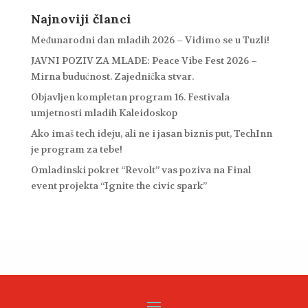
Najnoviji članci
Međunarodni dan mladih 2026 – Vidimo se u Tuzli!
JAVNI POZIV ZA MLADE: Peace Vibe Fest 2026 –
Mirna budućnost. Zajednička stvar.
Objavljen kompletan program 16. Festivala
umjetnosti mladih Kaleidoskop
Ako imaš tech ideju, ali ne i jasan biznis put, TechInn
je program za tebe!
Omladinski pokret “Revolt” vas poziva na Final
event projekta “Ignite the civic spark”