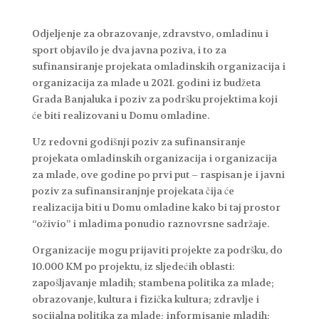
Odjeljenje za obrazovanje, zdravstvo, omladinu i
sport objavilo je dva javna poziva, i to za
sufinansiranje projekata omladinskih organizacija i
organizacija za mlade u 2021. godini iz budžeta
Grada Banjaluka i poziv za podršku projektima koji
će biti realizovani u Domu omladine.
Uz redovni godišnji poziv za sufinansiranje
projekata omladinskih organizacija i organizacija
za mlade, ove godine po prvi put – raspisan je i javni
poziv za sufinansiranjnje projekata čija će
realizacija biti u Domu omladine kako bi taj prostor
“oživio” i mladima ponudio raznovrsne sadržaje.
Organizacije mogu prijaviti projekte za podršku, do
10.000 KM po projektu, iz sljedećih oblasti:
zapošljavanje mladih; stambena politika za mlade;
obrazovanje, kultura i fizička kultura; zdravlje i
socijalna politika za mlade; informisanje mladih;