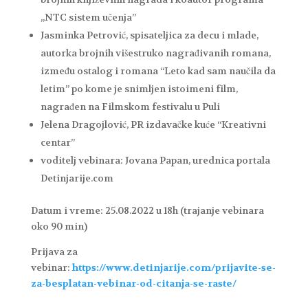
„NTC sistem učenja”
Jasminka Petrović, spisateljica za decu i mlade,
autorka brojnih višestruko nagrađivanih romana,
između ostalog i romana “Leto kad sam naučila da
letim” po kome je snimljen istoimeni film,
nagrađen na Filmskom festivalu u Puli
Jelena Dragojlović, PR izdavačke kuće “Kreativni
centar”
voditelj vebinara: Jovana Papan, urednica portala
Detinjarije.com
Datum i vreme: 25.08.2022 u 18h (trajanje vebinara
oko 90 min)
Prijava za
vebinar:
https://www.detinjarije.com/prijavite-se-
za-besplatan-vebinar-od-citanja-se-raste/