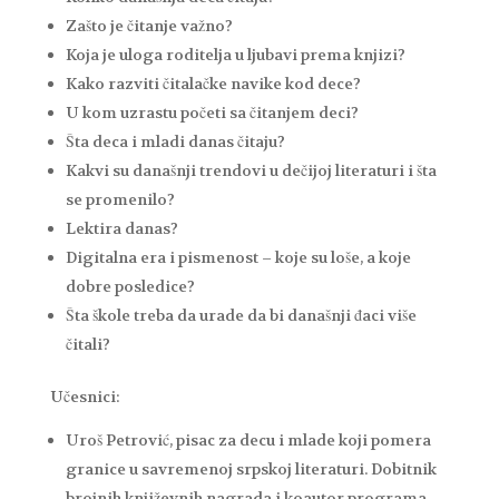
Zašto je čitanje važno?
Koja je uloga roditelja u ljubavi prema knjizi?
Kako razviti čitalačke navike kod dece?
U kom uzrastu početi sa čitanjem deci?
Šta deca i mladi danas čitaju?
Kakvi su današnji trendovi u dečijoj literaturi i šta
se promenilo?
Lektira danas?
Digitalna era i pismenost – koje su loše, a koje
dobre posledice?
Šta škole treba da urade da bi današnji đaci više
čitali?
Učesnici:
Uroš Petrović, pisac za decu i mlade koji pomera
granice u savremenoj srpskoj literaturi. Dobitnik
brojnih književnih nagrada i koautor programa