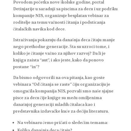
Povodom početka nove školske godine, portal
Detinjarije u saradnji sa piscima za decu i uz podršku
kompanije NIS, organizuje besplatan vebinar za
roditelje na temu važnosti čitanja i podsticanja
čitalačkih navika kod dece.
Istraživanja pokazuju da današnja deca čitaju manje
nego prethodne generacije. Šta su uzroci tome, i
koliko je čitanje važno za njihov razvoj? Da li je
knjiga zaista “aut”, i ako jeste, kako da ponovo
postane “in”?
Da bismo odgovorili na ova pitanja, kao goste
vebinara “Od čitanja se raste” čiju organizaciju je
omogućila kompanija NIS, pozvali smo naše sjajne
pisce za decu čije knjige su među omiljenima
današnjoj generaciji mladih čitalaca kao i
predstavnika izdavačke kuće za dečiju literaturu.
Na vebinaru ćemo pričati o sledećim temama:
Koliko današnja deca čitaju?