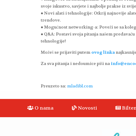
svoje iskustvo, savjete i najbolje prakse iz sv
● Novi alati i tehnologije: Otkrij najnovije al
trendove.
● Mogućnost networking-a: Poveži se sa kolega
● Q&A: Postavi svoja pitanja našem predavaču
tehnologije!
Možeš se prijaviti putem
ovog linka
najkasnije
Za sva pitanja i nedoumice piši na
info@enco
Preuzeto sa:
mladibl.com
O nama
Novosti
Bilten