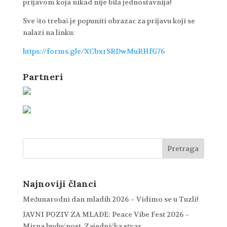
prijavom koja nikad nije bila jednostavnija!
Sve što trebaš je popuniti obrazac za prijavu koji se
nalazi na linku:
https://forms.gle/XCbxrSRDwMuRHfG76
Partneri
Najnoviji članci
Međunarodni dan mladih 2026 – Vidimo se u Tuzli!
JAVNI POZIV ZA MLADE: Peace Vibe Fest 2026 –
Mirna budućnost. Zajednička stvar.