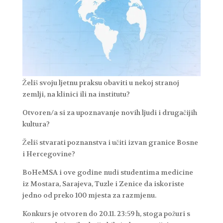
Želiš svoju ljetnu praksu obaviti u nekoj stranoj
zemlji, na klinici ili na institutu?
Otvoren/a si za upoznavanje novih ljudi i drugačijih
kultura?
Želiš stvarati poznanstva i učiti izvan granice Bosne
i Hercegovine?
BoHeMSA i ove godine nudi studentima medicine
iz Mostara, Sarajeva, Tuzle i Zenice da iskoriste
jedno od preko 100 mjesta za razmjenu.
Konkurs je otvoren do 20.11. 23:59 h, stoga požuri s