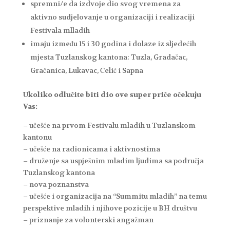
spremni/e da izdvoje dio svog vremena za
aktivno sudjelovanje u organizaciji i realizaciji
Festivala mlladih
imaju između 15 i 30 godina i dolaze iz sljedećih
mjesta Tuzlanskog kantona: Tuzla, Gradačac,
Gračanica, Lukavac, Čelić i Sapna
Ukoliko odlučite biti dio ove super priče očekuju
Vas:
– učešće na prvom Festivalu mladih u Tuzlanskom
kantonu
– učešće na radionicama i aktivnostima
– druženje sa uspješnim mladim ljudima sa područja
Tuzlanskog kantona
– nova poznanstva
– učešće i organizacija na “Summitu mladih” na temu
perspektive mladih i njihove pozicije u BH društvu
– priznanje za volonterski angažman