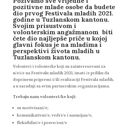
Pozivamo sve vrijedne i
pozitivne mlade osobe da budete
dio prvog Festivala mladih 2021.
godine u Tuzlanskom kantonu.
Svojim prisustvom i
volonterskim angažmanom biti
ćete dio najljepše priče u kojoj
glavni fokus je na mladima i
perspektivi života mladih u
Tuzlanskom kantonu.
Volonteri i volonterke koji su zainteresovani za
učešće na Festivalu mladih 2021, imati će priliku da
doprinesu pripremi i/ili realizaciji Festivala mladih,
a u saradnji sa svim partnerskim organizacijama.
Trebaju nam volonteri/ke koji:
su motivisani/e;
komunikativni/e, vedri/e i nasmijan/e,
fleksibilni/e i posvećeni/e