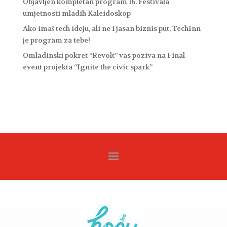
Objavljen kompletan program 16. Festivala
umjetnosti mladih Kaleidoskop
Ako imaš tech ideju, ali ne i jasan biznis put, TechInn
je program za tebe!
Omladinski pokret “Revolt” vas poziva na Final
event projekta “Ignite the civic spark”