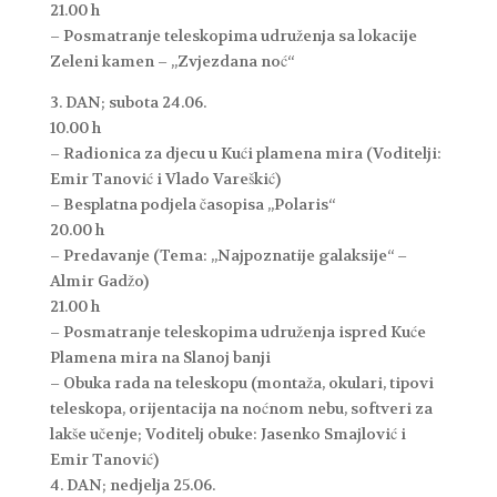
21.00 h
– Posmatranje teleskopima udruženja sa lokacije
Zeleni kamen – „Zvjezdana noć“
3. DAN; subota 24.06.
10.00 h
– Radionica za djecu u Kući plamena mira (Voditelji:
Emir Tanović i Vlado Vareškić)
– Besplatna podjela časopisa „Polaris“
20.00 h
– Predavanje (Tema: „Najpoznatije galaksije“ –
Almir Gadžo)
21.00 h
– Posmatranje teleskopima udruženja ispred Kuće
Plamena mira na Slanoj banji
– Obuka rada na teleskopu (montaža, okulari, tipovi
teleskopa, orijentacija na noćnom nebu, softveri za
lakše učenje; Voditelj obuke: Jasenko Smajlović i
Emir Tanović)
4. DAN; nedjelja 25.06.