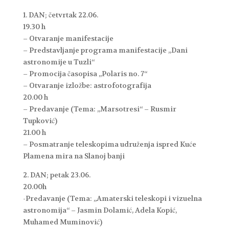
1. DAN; četvrtak 22.06.
19.30 h
– Otvaranje manifestacije
– Predstavljanje programa manifestacije „Dani
astronomije u Tuzli“
– Promocija časopisa „Polaris no. 7“
– Otvaranje izložbe: astrofotografija
20.00 h
– Predavanje (Tema: „Marsotresi“ – Rusmir
Tupković)
21.00 h
– Posmatranje teleskopima udruženja ispred Kuće
Plamena mira na Slanoj banji
2. DAN; petak 23.06.
20.00h
-Predavanje (Tema: „Amaterski teleskopi i vizuelna
astronomija“ – Jasmin Dolamić, Adela Kopić,
Muhamed Muminović)