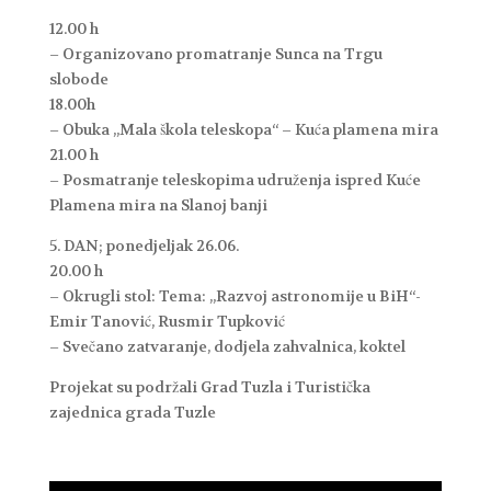
12.00 h
– Organizovano promatranje Sunca na Trgu
slobode
18.00h
– Obuka „Mala škola teleskopa“ – Kuća plamena mira
21.00 h
– Posmatranje teleskopima udruženja ispred Kuće
Plamena mira na Slanoj banji
5. DAN; ponedjeljak 26.06.
20.00 h
– Okrugli stol: Tema: „Razvoj astronomije u BiH“-
Emir Tanović, Rusmir Tupković
– Svečano zatvaranje, dodjela zahvalnica, koktel
Projekat su podržali Grad Tuzla i Turistička
zajednica grada Tuzle