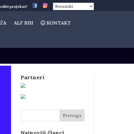
oditi projekat?
ŽA
ALF BIH
KONTAKT
Partneri
Najnoviji članci