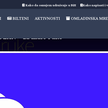
Kako da osnujem udruženje u BiH
Kako napisati i v
I
BILTENI
AKTIVNOSTI
OMLADINSKA MRE
LAN – za male ruke”