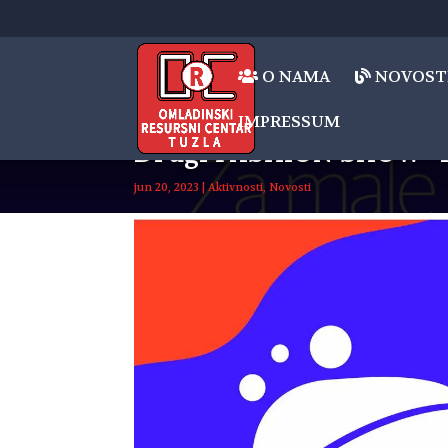
O NAMA
NOVOST
IMPRESSUM
Drugi FASHION SHOW “D
jun 20, 2023
|
Aktivnosti
,
Novosti