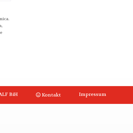
nica.
a,
ve
ALF BiH
Impressum
Kontakt