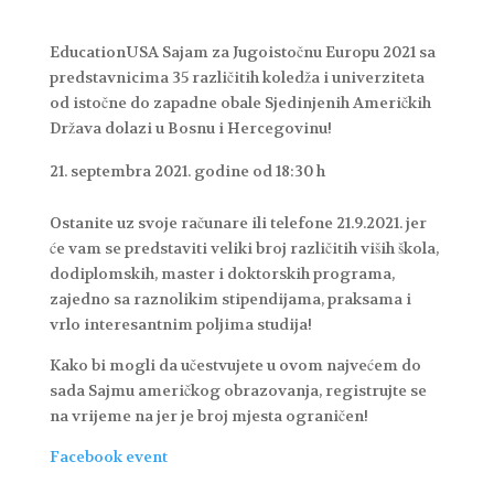
EducationUSA Sajam za Jugoistočnu Europu 2021 sa
predstavnicima 35 različitih koledža i univerziteta
od istočne do zapadne obale Sjedinjenih Američkih
Država dolazi u Bosnu i Hercegovinu!
septembra 2021. godine od 18:30 h
Ostanite uz svoje računare ili telefone 21.9.2021. jer
će vam se predstaviti veliki broj različitih viših škola,
dodiplomskih, master i doktorskih programa,
zajedno sa raznolikim stipendijama, praksama i
vrlo interesantnim poljima studija!
Kako bi mogli da učestvujete u ovom najvećem do
sada Sajmu američkog obrazovanja, registrujte se
na vrijeme na jer je broj mjesta ograničen!
Facebook event