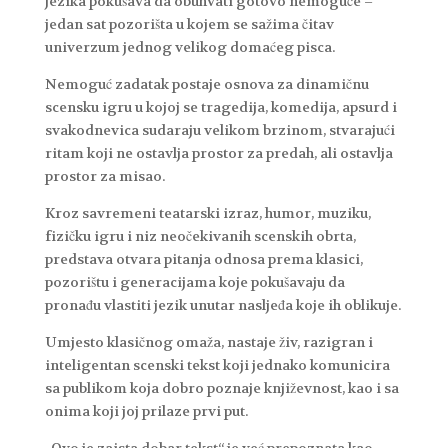
jezika pokušava da obuhvati gotovo nemoguće –
jedan sat pozorišta u kojem se sažima čitav
univerzum jednog velikog domaćeg pisca.
Nemoguć zadatak postaje osnova za dinamičnu
scensku igru u kojoj se tragedija, komedija, apsurd i
svakodnevica sudaraju velikom brzinom, stvarajući
ritam koji ne ostavlja prostor za predah, ali ostavlja
prostor za misao.
Kroz savremeni teatarski izraz, humor, muziku,
fizičku igru i niz neočekivanih scenskih obrta,
predstava otvara pitanja odnosa prema klasici,
pozorištu i generacijama koje pokušavaju da
pronađu vlastiti jezik unutar nasljeđa koje ih oblikuje.
Umjesto klasičnog omaža, nastaje živ, razigran i
inteligentan scenski tekst koji jednako komunicira
sa publikom koja dobro poznaje književnost, kao i sa
onima koji joj prilaze prvi put.
„Ovo je zaista dobar tekst“ je već prepoznata kao