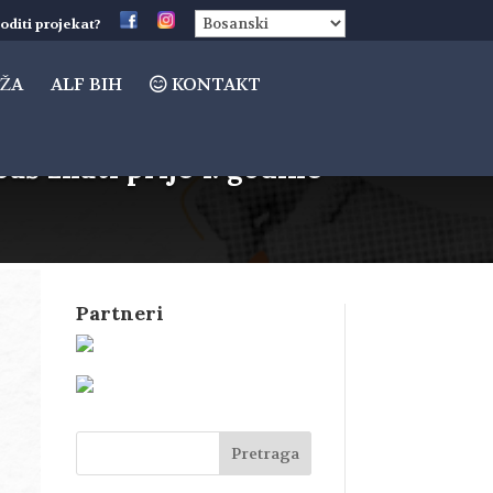
oditi projekat?
ŽA
ALF BIH
KONTAKT
aš znati prije 1. godine
Partneri