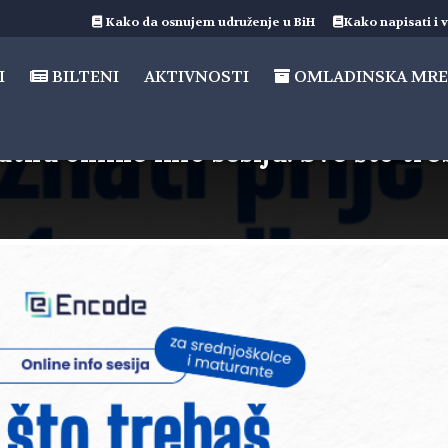
Kako da osnujem udruženje u BiH
Kako napisati i v
I
BILTENI
AKTIVNOSTI
OMLADINSKA MRE
tnu online info sesiju: Sve što treb