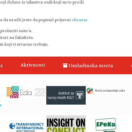
ji dolaze iz iskustva onih koji su to prošli.
ba da uradiš jeste da popuniš prijavni
obrazac
 prolaziti sam/a.
start na fakultetu.
 koji ti stvarno trebaju.
Aktivnosti
i
Omladinska mreža