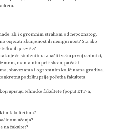
ulteta.
)
no nade, ali i ogromnim strahom od nepoznatog.
no osjećati zbunjenost ili nesigurnost? Šta ako
teško ili previše?
ma koje će studentima značiti već u prvoj sedmici,
izmom, mentalnim pritiskom, pa čak i
itima, obavezama i ogromnim količinama gradiva.
konkretnu podršku prije početka fakulteta.
oji upisuju tehničke fakultete (poput ETF-a,
čkim fakultetima?
 načinom učenja?
e na fakultet?