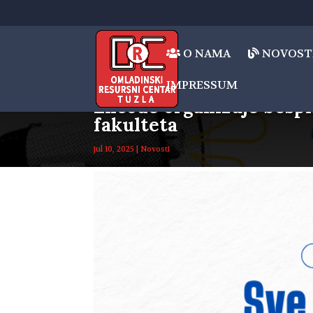
O NAMA
NOVOST
IMPRESSUM
Encode organizuje bespla
fakulteta
jul 10, 2025
|
Novosti