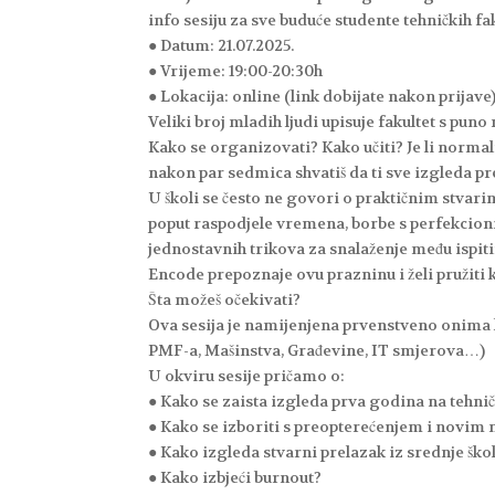
info sesiju za sve buduće studente tehničkih fak
● Datum: 21.07.2025.
● Vrijeme: 19:00-20:30h
● Lokacija: online (link dobijate nakon prijave
Veliki broj mladih ljudi upisuje fakultet s pu
Kako se organizovati? Kako učiti? Je li normal
nakon par sedmica shvatiš da ti sve izgleda pre
U školi se često ne govori o praktičnim stvari
poput raspodjele vremena, borbe s perfekcion
jednostavnih trikova za snalaženje među isp
Encode prepoznaje ovu prazninu i želi pružiti 
Šta možeš očekivati?
Ova sesija je namijenjena prvenstveno onima k
PMF-a, Mašinstva, Građevine, IT smjerova…)
U okviru sesije pričamo o:
● Kako se zaista izgleda prva godina na tehni
● Kako se izboriti s preopterećenjem i novim
● Kako izgleda stvarni prelazak iz srednje škol
● Kako izbjeći burnout?