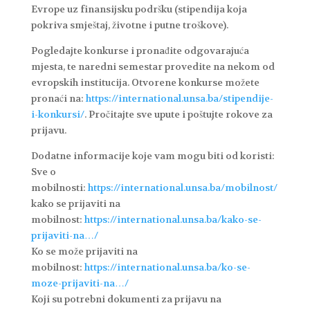
Evrope uz finansijsku podršku (stipendija koja
pokriva smještaj, životne i putne troškove).
Pogledajte konkurse i pronađite odgovarajuća
mjesta, te naredni semestar provedite na nekom od
evropskih institucija. Otvorene konkurse možete
pronaći na:
https://international.unsa.ba/stipendije-
i-konkursi/
. Pročitajte sve upute i poštujte rokove za
prijavu.
Dodatne informacije koje vam mogu biti od koristi:
Sve o
mobilnosti:
https://international.unsa.ba/mobilnost/
kako se prijaviti na
mobilnost:
https://international.unsa.ba/kako-se-
prijaviti-na…/
Ko se može prijaviti na
mobilnost:
https://international.unsa.ba/ko-se-
moze-prijaviti-na…/
Koji su potrebni dokumenti za prijavu na