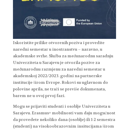
Iskoristite prilike otvorenih poziva i provedite
naredni semestar u inostranstvu – naravno, u
akademske svrhe. Služba za međunarodnu saradnju
Univerziteta u Sarajevu je otvorila pozive za
međunarodnu razmjenu za naredni semestar u
akademskoj 2022/2023. godini na partnerske
institucije širom Evrope. Rokovi su uglavnom do
polovine aprila, ne traži se previše dokumenata,
barem ne u ovoj prvoj fazi.
Mogu se prijaviti studenti i osoblje Univerziteta u
Sarajevu. Erasmus+ mobilnosti vam daju mogućnost
da provedete nekoliko dana (osoblje) ili 1-2 semestra
(studenti) na visokoobrazovnim insitucijama širom