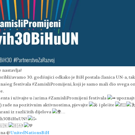
 nastavlja!
približavamo 30. godišnjici odkako je BiH postala članica UN-a, ta
a našeg festivala #ZamisliPromijeni, koji je samo mali dio svega 
e.
enta i uživajte u čarima #ZamisliPromijeni festivala
upoznaj
a) rade na pozitivnim aktivnostima, pjevajte
i plešite
rani iz različitih dijelova
…
rvih30BiHuUN!
!
 na @
UnitedNationsBiH