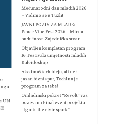
Međunarodni dan mladih 2026
– Vidimo se u Tuzli!
JAVNI POZIV ZA MLADE:
Peace Vibe Fest 2026 – Mirna
budućnost. Zajednička stvar.
Objavljen kompletan program
16. Festivala umjetnosti mladih
Kaleidoskop
Ako imaš tech ideju, ali ne i
jasan biznis put, TechInn je
ko
program za tebe!
onoga
Omladinski pokret “Revolt” vas
te UN
poziva na Final event projekta
“Ignite the civic spark”