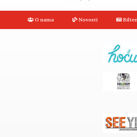
O nama
Novosti
Bilten