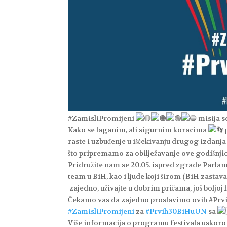
#ZamisliPromijeni
misija se
Kako se laganim, ali sigurnim koracima
raste i uzbuđenje u iščekivanju drugog izdanj
što pripremamo za obilježavanje ove godišnjic
Pridružite nam se 20.05. ispred zgrade Parlam
team u BiH, kao i ljude koji širom (BiH zastav
zajedno, uživajte u dobrim pričama, još boljoj h
Čekamo vas da zajedno proslavimo ovih #P
#ZamisliPromijeni
za
#Prvih30BiHuUN
sa
Više informacija o programu festivala uskoro