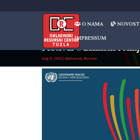
O NAMA
NOVOST
IMPRESSUM
Festival #ZamisliPromi
maj 17, 2022
|
Aktivnosti
,
Novosti