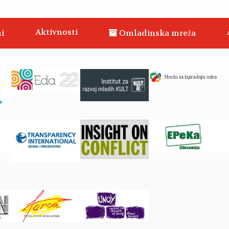
Aktivnosti
i
Omladinska mreža