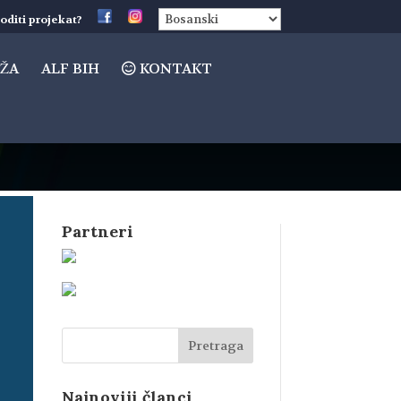
oditi projekat?
ŽA
ALF BIH
KONTAKT
Partneri
Najnoviji članci