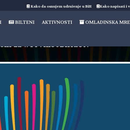
Kako da osnujem udruženje u BiH
Kako napisati i v
I
BILTENI
AKTIVNOSTI
OMLADINSKA MRE
jeni za #Prvih30BiHuUN