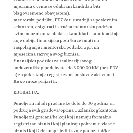
mjerama o čemu će odabrani kandidati biti
blagovremeno obavješteni).
mentorsku podršku; FTZ će u suradnji sa poslovnim
sektorom, osigurati i stručnu mentorsku podršku
svim polaznicama obuke, a kandidati i kandidatkinje
koje dobiju finansijsku podršku će imati na
raspolaganju i mentorsku podršku u prvim
mjesecima razvoja svog biznisa.
finansijsku podršku za realizaciju svog
poduzetničkog poduhvata, do 5.000,00 KM (bez PDV-
a) za pokretanje registrovane poslovne aktivnosti.
Ko se može prijaviti:
EDUKACIJA:
Punoljetni mladi građani/ke dobi do 30 godina, sa
područja svih gradova/općina Tuzlanskog kantona;
Punoljetni građani/ke koji koji nemaju formalno
registriran biznis i koji planiraju pokrenuti vlastiti
biznis i koji žele unaprijediti svoje poduzetničke