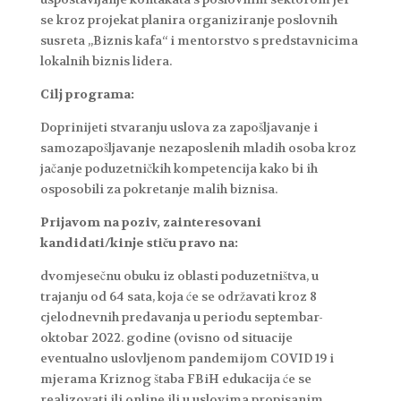
se kroz projekat planira organiziranje poslovnih
susreta „Biznis kafa“ i mentorstvo s predstavnicima
lokalnih biznis lidera.
Cilj programa:
Doprinijeti stvaranju uslova za zapošljavanje i
samozapošljavanje nezaposlenih mladih osoba kroz
jačanje poduzetničkih kompetencija kako bi ih
osposobili za pokretanje malih biznisa.
Prijavom na poziv, zainteresovani
kandidati/kinje stiču pravo na:
dvomjesečnu obuku iz oblasti poduzetništva, u
trajanju od 64 sata, koja će se održavati kroz 8
cjelodnevnih predavanja u periodu septembar-
oktobar 2022. godine (ovisno od situacije
eventualno uslovljenom pandemijom COVID 19 i
mjerama Kriznog štaba FBiH edukacija će se
realizovati ili online ili u uslovima propisanim