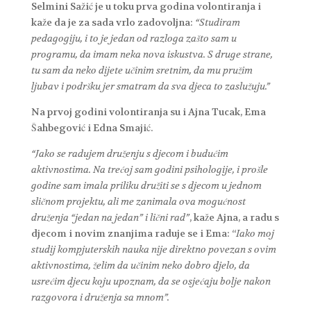
Selmini Sažić je u toku prva godina volontiranja i
kaže da je za sada vrlo zadovoljna:
“Studiram
pedagogiju, i to je jedan od razloga zašto sam u
programu, da imam neka nova iskustva. S druge strane,
tu sam da neko dijete učinim sretnim, da mu pružim
ljubav i podršku jer smatram da sva djeca to zaslužuju.”
Na prvoj godini volontiranja su i Ajna Tucak, Ema
Šahbegović i Edna Smajić.
“Jako se radujem druženju s djecom i budućim
aktivnostima. Na trećoj sam godini psihologije, i prošle
godine sam imala priliku družiti se s djecom u jednom
sličnom projektu, ali me zanimala ova mogućnost
druženja “jedan na jedan” i lični rad”
, kaže Ajna, a radu s
djecom i novim znanjima raduje se i Ema: “
Iako moj
studij kompjuterskih nauka nije direktno povezan s ovim
aktivnostima, želim da učinim neko dobro djelo, da
usrećim djecu koju upoznam, da se osjećaju bolje nakon
razgovora i druženja sa mnom”.