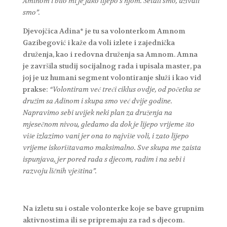
Aminom i bilo mi je jako lijepo s njom. Šetali smo, uživali
smo”.
Djevojčica Adina* je tu sa volonterkom Amnom
Gazibegović i kaže da voli izlete i zajednička
druženja, kao i redovna druženja sa Amnom. Amna
je završila studij socijalnog rada i upisala master, pa
joj je uz humani segment volontiranje služi i kao vid
prakse:
“Volontiram već treći ciklus ovdje, od početka se
družim sa Adinom i skupa smo već dvije godine.
Napravimo sebi uvijek neki plan za druženja na
mjesečnom nivou, gledamo da dok je lijepo vrijeme što
više izlazimo vani jer ona to najviše voli, i zato lijepo
vrijeme iskorištavamo maksimalno. Sve skupa me zaista
ispunjava, jer pored rada s djecom, radim i na sebi i
razvoju ličnih vještina”.
Na izletu su i ostale volonterke koje se bave grupnim
aktivnostima ili se pripremaju za rad s djecom.