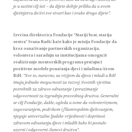
je u suštini cilj isti – da dijete dobije priliku da u svom
djetinjstvu doživi sve stvari kao i svako drugo dijete”.
Izvršna direktorica Fondacije “Stariji brat, starija
sestra” Ivana Radić kaže kako je misija Fondacije da
kroz osnaživanje partnerskih organizacija,
volontera i saradnju sa institucijama omogućit
realiziranje mentorskih programa pružajući
pozitivne modele ponašanja djeci i mladima širom
BiH:
“Sve to, naravno, sa vizijom da djeca i mladi u BiH
imaju jednake mogućnosti za razvoj životnih vještina
potrebnih za zdravo odrastanje i preuzimanje
odgovornosti za izgradnju pravednog društva. Generalni
se cilj Fondacije, dakle, ogleda u tome da volonterizmom,
zagovaranjem, podrškom i filantropskim djelovanjem,
njeguje univerzalne ljudske vrijednosti i doprinosi
zdravom odrastanju djece i mladih kako bi postalo
uzorni i odgovorni članovi društva”.