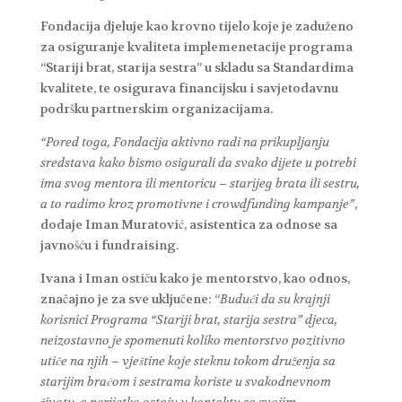
Fondacija djeluje kao krovno tijelo koje je zaduženo
za osiguranje kvaliteta implemenetacije programa
“Stariji brat, starija sestra” u skladu sa Standardima
kvalitete, te osigurava financijsku i savjetodavnu
podršku partnerskim organizacijama.
“Pored toga, Fondacija aktivno radi na prikupljanju
sredstava kako bismo osigurali da svako dijete u potrebi
ima svog mentora ili mentoricu – starijeg brata ili sestru,
a to radimo kroz promotivne i crowdfunding kampanje”
,
dodaje Iman Muratović, asistentica za odnose sa
javnošću i fundraising.
Ivana i Iman ostiču kako je mentorstvo, kao odnos,
značajno je za sve uključene: “
Budući da su krajnji
korisnici Programa “Stariji brat, starija sestra” djeca,
neizostavno je spomenuti koliko mentorstvo pozitivno
utiče na njih – vještine koje steknu tokom druženja sa
starijim braćom i sestrama koriste u svakodnevnom
životu, a nerijetko ostaju u kontaktu sa svojim