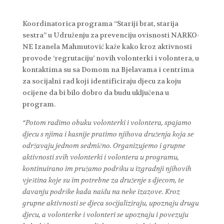
Koordinatorica programa “Stariji brat, starija
sestra” u Udruženju za prevenciju ovisnosti NARKO-
NE Izanela Mahmutović kaže kako kroz aktivnosti
provode ‘regrutaciju’ novih volonterki i volontera, u
kontaktima su sa Domom na Bjelavama i centrima
za socijalni rad koji identificiraju djecu za koju
ocijene da bi bilo dobro da budu uključena u
program.
“Potom radimo obuku volonterki i volontera, spajamo
djecu s njima i kasnije pratimo njihova druženja koja se
održavaju jednom sedmično. Organizujemo i grupne
aktivnosti svih volonterki i volontera u programu,
kontinuirano im pružamo podršku u izgradnji njihovih
vještina koje su im potrebne za druženje s djecom, te
davanju podrške kada naiđu na neke izazove. Kroz
grupne aktivnosti se djeca socijaliziraju, upoznaju drugu
djecu, a volonterke i volonteri se upoznaju i povezuju