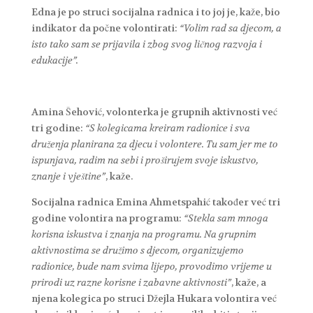
Edna je po struci socijalna radnica i to joj je, kaže, bio
indikator da počne volontirati:
“Volim rad sa djecom, a
isto tako sam se prijavila i zbog svog ličnog razvoja i
edukacije”.
Amina Šehović, volonterka je grupnih aktivnosti već
tri godine:
“S kolegicama kreiram radionice i sva
druženja planirana za djecu i volontere. Tu sam jer me to
ispunjava, radim na sebi i proširujem svoje iskustvo,
znanje i vještine”
, kaže.
Socijalna radnica Emina Ahmetspahić također već tri
godine volontira na programu:
“Stekla sam mnoga
korisna iskustva i znanja na programu. Na grupnim
aktivnostima se družimo s djecom, organizujemo
radionice, bude nam svima lijepo, provodimo vrijeme u
prirodi uz razne korisne i zabavne aktivnosti”
, kaže, a
njena kolegica po struci Džejla Hukara volontira već