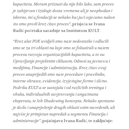
kapaciteta. Moram priznati da nije bilo lako, sam proces
je zahtjevan i iziskuje dosta vremena ali je neophodan i
iskreno, mi u fondaciji se nekako baš jači osjećamo nakon
što smo prošli kroz čitav proces”
, prisjeća se Ivana
Radić početaka saradnje sa Institutom KULT.
“Kroz alat POK uvidjeli smo naše nedostatke i odlučili
smo se za tri oblasti na koje smo se fokusirali u našem
procesu razvoja organizacijskih kapaciteta, a to su:
Upravljanje projektnim ciklusom, Odnosi sa javnošću i
medijima, Financije i administracija. Kroz čitav ovaj
proces unaprijedili smo naše procedure i pravilnike,
interne obrasce, evidencije, izvještajne forme i slično.
Podrška KULT-a se sastojala i od različitih treninga i
obuka, individualnih savjetovanja i angažmana
eksperata, te Job Shadowing koncepta. Nekako spontano
je došlo i unaprjeđenje drugih oblasti osim navedenih, ali
najviše je primjetan napredak u segmentu Financija i
administracije”
, pojašnjava Ivana Radić, te zaključuje: