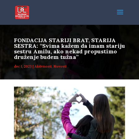
FONDACIJA STARIJI BRAT, STARIJA
SESTRA: “Svima kažem da imam stariju
sestru Amilu, ako nekad propustimo
druženje budem tužna”
dec 1, 2023
|
Aktivnosti
,
Novosti