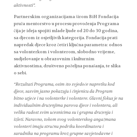
aktivnosti”.
Partnerskim organizacijama širom BiH Fondacija
pruža mentorstvo u procesu provođenja Programa
čija je ideja spojiti mlade ljude od 20 do 30 godina,
sa djecom iz osjetljivih kategorija. Fondacija prati
napredak djece kroz četiri ključna parametra: odnos
sa volonterkom i volonterom, slobodno vrijeme,
sudjelovanje u obrazovnim i kulturnim
aktivnostima, društveno poželjna ponašanja, te slika
o sebi.
“Rezultati Programa, osim što svjedoče napretku kod
djece, sasvim jasno pokazuju i činjenicu da Program
bitno utječe i na volonterke i volontere. Glavni fokus je na
individualnim druženjima parova djece i volontera, ali
velika radost svim učesnicima su i grupna druženja i
izleti. Naravno, tokom svog volonterskog angažmana
volonteri imaju stručnu podršku koordinatora i
saradnika na programu kroz grupne savjetodavne i