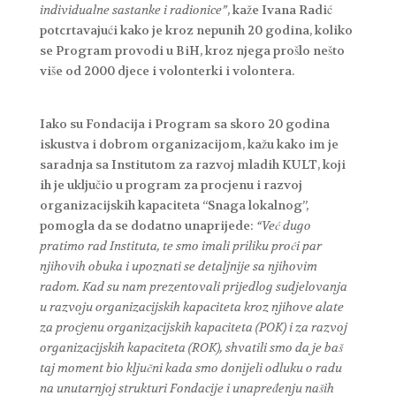
individualne sastanke i radionice”
, kaže Ivana Radić
potcrtavajući kako je kroz nepunih 20 godina, koliko
se Program provodi u BiH, kroz njega prošlo nešto
više od 2000 djece i volonterki i volontera.
Iako su Fondacija i Program sa skoro 20 godina
iskustva i dobrom organizacijom, kažu kako im je
saradnja sa Institutom za razvoj mladih KULT, koji
ih je uključio u program za procjenu i razvoj
organizacijskih kapaciteta “Snaga lokalnog”,
pomogla da se dodatno unaprijede:
“Već dugo
pratimo rad Instituta, te smo imali priliku proći par
njihovih obuka i upoznati se detaljnije sa njihovim
radom. Kad su nam prezentovali prijedlog sudjelovanja
u razvoju organizacijskih kapaciteta kroz njihove alate
za procjenu organizacijskih kapaciteta (POK) i za razvoj
organizacijskih kapaciteta (ROK), shvatili smo da je baš
taj moment bio ključni kada smo donijeli odluku o radu
na unutarnjoj strukturi Fondacije i unapređenju naših