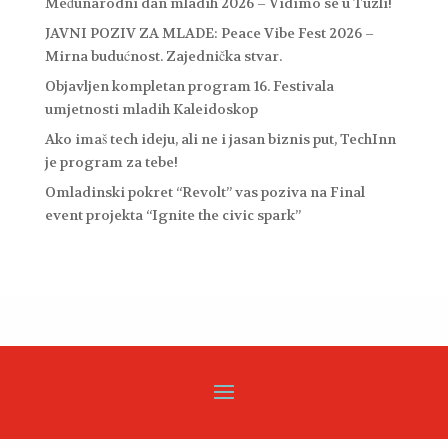
Međunarodni dan mladih 2026 – Vidimo se u Tuzli!
JAVNI POZIV ZA MLADE: Peace Vibe Fest 2026 –
Mirna budućnost. Zajednička stvar.
Objavljen kompletan program 16. Festivala
umjetnosti mladih Kaleidoskop
Ako imaš tech ideju, ali ne i jasan biznis put, TechInn
je program za tebe!
Omladinski pokret “Revolt” vas poziva na Final
event projekta “Ignite the civic spark”