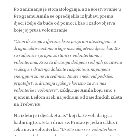
Po zanimanju je stomatologinja, a za učestvovanje u
Programu Amila se opredijelila iz ljubavi prema
djeci i želje da bude od pomoći, kao i zadovoljstva
koje joj pruža volontiranje:
“Osim druženja s djecom, kroz program učestvujem i u
drugim aktivnostima u koje nisu uključena djeca, kao što
su radionice i grupni sastanci s volonterkama i
volonterima. Kroz ta druženja dobijem i od njih pozitivnu
reakciju, s druženja dolazite raspoloženi, napunjeni
energijom za novu sedmicu. Imate i neki vid podrške,
prijateljstva, druženja i jako je korisno za sve nas
volonterke i volontere”
, zaključuje Amila koju smo s
njenom Lejlom sreli na jednom od zajedničkih izleta
na Trebeviću.
Na izletu je i dječak Haris* koji kaže voli da igra
badmington, šeta i druži se. Prošao je jedan ciklus i
čeka novu volonterku:
“Družio sam se s volonterkom