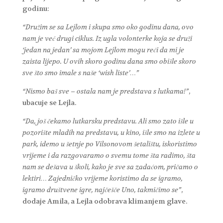
godinu:
“Družim se sa Lejlom i skupa smo oko godinu dana, ovo
nam je već drugi ciklus. Iz ugla volonterke koja se druži
‘jedan na jedan’ sa mojom Lejlom mogu reći da mi je
zaista lijepo. U ovih skoro godinu dana smo obišle skoro
sve što smo imale s naše ‘wish liste’…”
“Nismo baš sve – ostala nam je predstava s lutkama!”
,
ubacuje se Lejla.
“Da, još čekamo lutkarsku predstavu. Ali smo zato išle u
pozorište mladih na predstavu, u kino, išle smo na izlete u
park, idemo u šetnje po Vilsonovom šetalištu, iskoristimo
vrijeme i da razgovaramo o svemu tome šta radimo, šta
nam se dešava u školi, kako je sve sa zadaćom, pričamo o
lektiri… Zajedničko vrijeme koristimo da se igramo,
igramo društvene igre, najčešče Uno, takmičimo se”
,
dodaje Amila, a Lejla odobrava klimanjem glave.