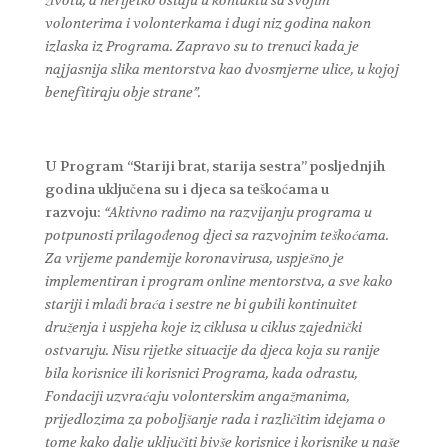
volonterima i volonterkama i dugi niz godina nakon
izlaska iz Programa. Zapravo su to trenuci kada je
najjasnija slika mentorstva kao dvosmjerne ulice, u kojoj
benefitiraju obje strane”.
U Program “Stariji brat, starija sestra” posljednjih
godina uključena su i djeca sa teškoćama u
razvoju:
“Aktivno radimo na razvijanju programa u
potpunosti prilagođenog djeci sa razvojnim teškoćama.
Za vrijeme pandemije koronavirusa, uspješno je
implementiran i program online mentorstva, a sve kako
stariji i mlađi braća i sestre ne bi gubili kontinuitet
druženja i uspjeha koje iz ciklusa u ciklus zajednički
ostvaruju. Nisu rijetke situacije da djeca koja su ranije
bila korisnice ili korisnici Programa, kada odrastu,
Fondaciji uzvraćaju volonterskim angažmanima,
prijedlozima za poboljšanje rada i različitim idejama o
tome kako dalje uključiti bivše korisnice i korisnike u naše