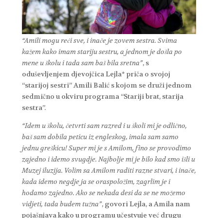
“Amili mogu reći sve, i inače je zovem sestra. Svima
kažem kako imam stariju sestru, a jednom je došla po
mene u školu i tada sam baš bila sretna”
, s
oduševljenjem djevojčica Lejla* priča o svojoj
“starijoj sestri” Amili Balić s kojom se druži jednom
sedmično u okviru programa “Stariji brat, starija
sestra”.
“Idem u školu, četvrti sam razred i u školi mi je odlično,
baš sam dobila peticu iz engleskog, imala sam samo
jednu greškicu! Super mi je s Amilom, fino se provodimo
zajedno i idemo svugdje. Najbolje mi je bilo kad smo išli u
Muzej iluzija. Volim sa Amilom raditi razne stvari, i inače,
kada idemo negdje ja se oraspoložim, zagrlim je i
hodamo zajedno. Ako se nekada desi da se ne možemo
vidjeti, tada budem tužna”
, govori Lejla, a Amila nam
pojašnjava kako u programu učestvuje već drugu