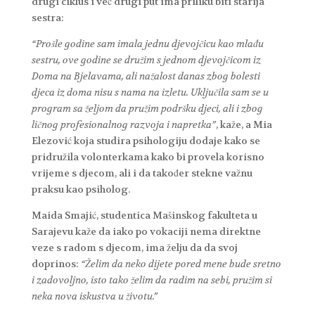
drugi ciklus i već drugi put ima priliku biti starija
sestra:
“Prošle godine sam imala jednu djevojčicu kao mlađu
sestru, ove godine se družim s jednom djevojčicom iz
Doma na Bjelavama, ali nažalost danas zbog bolesti
djeca iz doma nisu s nama na izletu. Uključila sam se u
program sa željom da pružim podršku djeci, ali i zbog
ličnog profesionalnog razvoja i napretka”
, kaže, a Mia
Elezović koja studira psihologiju dodaje kako se
pridružila volonterkama kako bi provela korisno
vrijeme s djecom, ali i da također stekne važnu
praksu kao psiholog.
Maida Smajić, studentica Mašinskog fakulteta u
Sarajevu kaže da iako po vokaciji nema direktne
veze s radom s djecom, ima želju da da svoj
doprinos:
“Želim da neko dijete pored mene bude sretno
i zadovoljno, isto tako želim da radim na sebi, pružim si
neka nova iskustva u životu.”