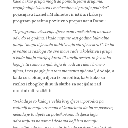
kako bi kao grupa mogli da pomažu jedni drugima,
razmjenjuju iskustva i međusobno si pružaju podršku”
,
pojašnjava Izanela Mahmutović ističući kako je
program posebno pozitivno prepoznat u Domu:
“U programu učestvuju djeca osnovnoškolskog uzrasta
od 6 do 14 godina, i kada napune šest godina bukvalno
pitaju “mogu li ja sada dobiti svoju stariju sestru?”. To im
je važno iz razloga što sve inače rade u kolektivu i grupi,
a kada imaju starijeg brata ili stariju sestru, to je osoba
koja je tu samo za njih, koja ih vodi za ruku i brine o
njima, i sva pažnja je u tom momentu njihova”
, dodaje, a
kada su u pitanju djeca iz porodica, kaže kako su
razlozi zbog kojih su ih službe za socijalni rad
nominirali različiti:
“Nekada je to kada je veliki broj djece u porodici pa
roditelji nemaju vremena ni kapaciteta da im se posvete,
nekada je to dijete sa poteškoćama ili djeca koja
odrastaju sa nanama i dedama koji isto nemaju
kapaciteta da im se posvete, tako da su drugi razlozi, ali