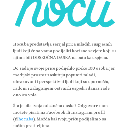
Hoću.ba predstavlja serijal priča mladih i uspješnih
ljudi koji će sa vama podijeliti korisne savjete koji su
njima bili ODSKOČNA DASKA na putu ka uspjehu.
Do sada je svoje priče podijelilo preko 100 osoba, jer
medijski prostor zaslužuju popuniti mladi,
obrazovani i perspektivni ljudi koji su upornošću,
radom i zalaganjem ostvarili uspjeh i danas rade
ono što vole.
Šta je bila tvoja odskočna daska? Odgovore nam
možete pisati na Facebook ili Instagram profil
(@
hocu.ba
). Možda baš tvoju priču podijelimo sa
našim pratiteljima.