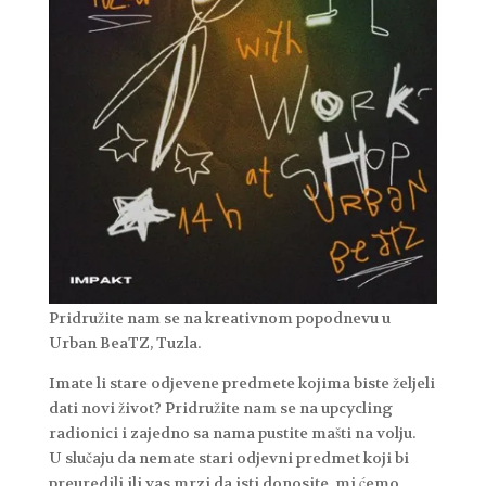
Pridružite nam se na kreativnom popodnevu u
Urban BeaTZ, Tuzla.
Imate li stare odjevene predmete kojima biste željeli
dati novi život? Pridružite nam se na upcycling
radionici i zajedno sa nama pustite mašti na volju.
U slučaju da nemate stari odjevni predmet koji bi
preuredili ili vas mrzi da isti donosite, mi ćemo