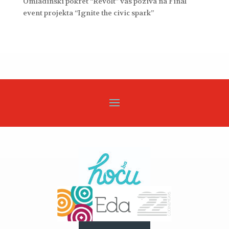
Omladinski pokret “Revolt” vas poziva na Final
event projekta “Ignite the civic spark”