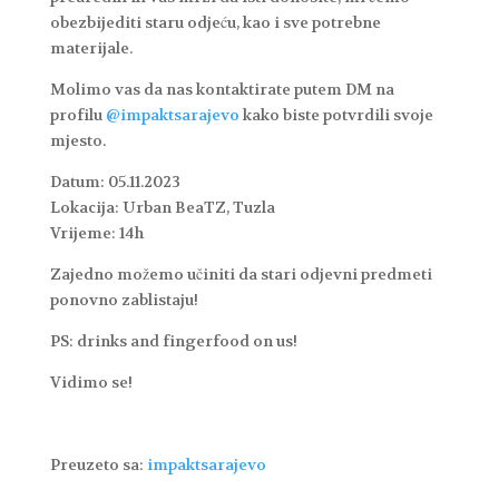
obezbijediti staru odjeću, kao i sve potrebne
materijale.
Molimo vas da nas kontaktirate putem DM na
profilu
@impaktsarajevo
kako biste potvrdili svoje
mjesto.
Datum: 05.11.2023
Lokacija: Urban BeaTZ, Tuzla
Vrijeme: 14h
Zajedno možemo učiniti da stari odjevni predmeti
ponovno zablistaju!
PS: drinks and fingerfood on us!
Vidimo se!
Preuzeto sa:
impaktsarajevo