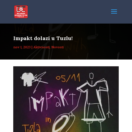
Impakt dolazi u Tuzlu!
nov 1, 2023
|
Aktivnosti
,
Novosti