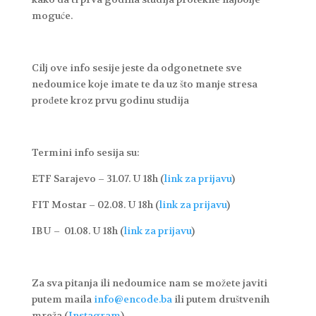
moguće.
Cilj ove info sesije jeste da odgonetnete sve
nedoumice koje imate te da uz što manje stresa
prođete kroz prvu godinu studija
Termini info sesija su:
ETF Sarajevo – 31.07. U 18h (
link za prijavu
)
FIT Mostar – 02.08. U 18h (
link za prijavu
)
IBU – 01.08. U 18h (
link za prijavu
)
Za sva pitanja ili nedoumice nam se možete javiti
putem maila
info@encode.ba
ili putem društvenih
mreža (
Instagram
).