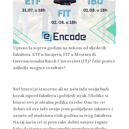
Upisao/la si prvu godinu na nekom od sljedećih
fakulteta: ETF u Sarajevu, FIT u Mostaru ili
Internacionalni Burch Univerzitet (IT)? Želiš postići
najbolje moguće rezultate?
Biti brucoš je izazovno ali uz našu info sesiju budi
korak ispred fakulteta i pobijedi strah. Ukoliko si
brucoš ovo je idealna prilika za tebe. Ono što ćeš
dobiti od ove info sesije jeste podijeljeno iskustvo i
savjete od studenata viših godina sa tvog fakulteta.
Na taj način ćeš iz prvu ruke dobiti savjete i upute
kako da ti prva godina studija protekne najbolje