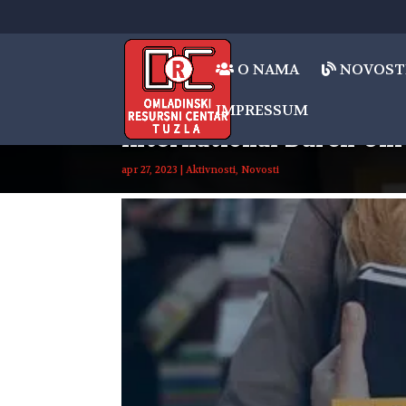
O NAMA
NOVOST
IMPRESSUM
International Burch U
apr 27, 2023
|
Aktivnosti
,
Novosti