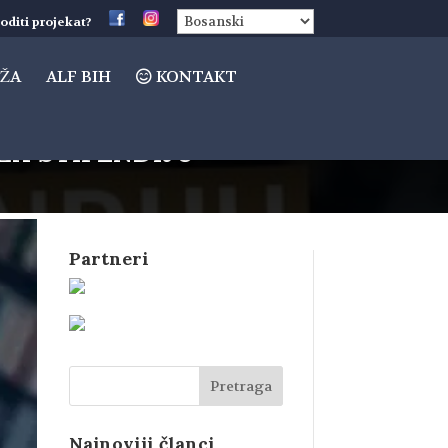
oditi projekat?
ŽA
ALF BIH
KONTAKT
 ZA STIPENDIJU
Partneri
Najnoviji članci