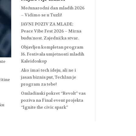
Međunarodni dan mladih 2026
– Vidimo se u Tuzli!
JAVNI POZIV ZA MLADE:
Peace Vibe Fest 2026 – Mirna
budućnost. Zajednička stvar.
Objavljen kompletan program
16. Festivala umjetnosti mladih
Kaleidoskop
ste
Ako imaš tech ideju, ali ne i
jasan biznis put, TechInn je
štine
program za tebe!
Omladinski pokret “Revolt” vas
poziva na Final event projekta
eku
“Ignite the civic spark”