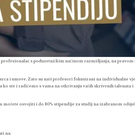
ati profesionalac s poduzetničkim načinom razmišljanja, na pravom 
srca i umove. Zato su naši profesori fokusirani na individualne vje
a ko ste i radićemo s vama na otkrivanju vaših skrivenih talenata i
m možete osvojiti i do 80% stipendije za studij na izabranom odsj
ti na: