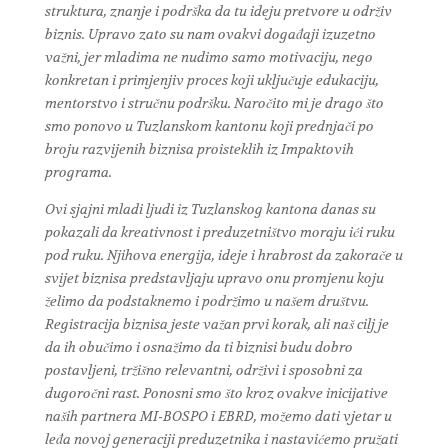
struktura, znanje i podrška da tu ideju pretvore u održiv
biznis. Upravo zato su nam ovakvi događaji izuzetno
važni, jer mladima ne nudimo samo motivaciju, nego
konkretan i primjenjiv proces koji uključuje edukaciju,
mentorstvo i stručnu podršku. Naročito mi je drago što
smo ponovo u Tuzlanskom kantonu koji prednjači po
broju razvijenih biznisa proisteklih iz Impaktovih
programa.
Ovi sjajni mladi ljudi iz Tuzlanskog kantona danas su
pokazali da kreativnost i preduzetništvo moraju ići ruku
pod ruku. Njihova energija, ideje i hrabrost da zakorače u
svijet biznisa predstavljaju upravo onu promjenu koju
želimo da podstaknemo i podržimo u našem društvu.
Registracija biznisa jeste važan prvi korak, ali naš cilj je
da ih obučimo i osnažimo da ti biznisi budu dobro
postavljeni, tržišno relevantni, održivi i sposobni za
dugoročni rast. Ponosni smo što kroz ovakve inicijative
naših partnera MI-BOSPO i EBRD, možemo dati vjetar u
leđa novoj generaciji preduzetnika i nastavićemo pružati