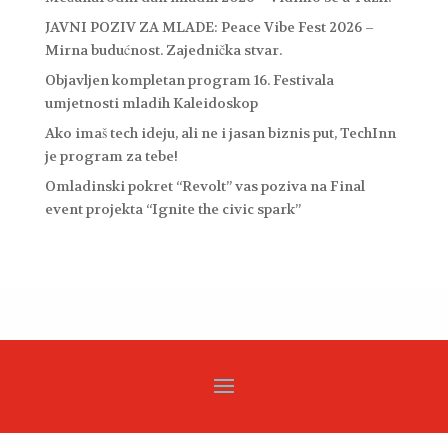
JAVNI POZIV ZA MLADE: Peace Vibe Fest 2026 –
Mirna budućnost. Zajednička stvar.
Objavljen kompletan program 16. Festivala
umjetnosti mladih Kaleidoskop
Ako imaš tech ideju, ali ne i jasan biznis put, TechInn
je program za tebe!
Omladinski pokret “Revolt” vas poziva na Final
event projekta “Ignite the civic spark”