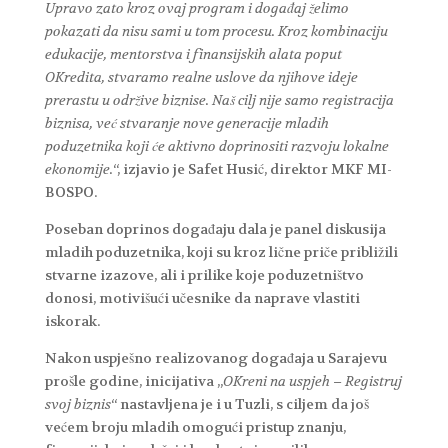
Upravo zato kroz ovaj program i događaj želimo
pokazati da nisu sami u tom procesu. Kroz kombinaciju
edukacije, mentorstva i finansijskih alata poput
OKredita, stvaramo realne uslove da njihove ideje
prerastu u održive biznise. Naš cilj nije samo registracija
biznisa, već stvaranje nove generacije mladih
poduzetnika koji će aktivno doprinositi razvoju lokalne
ekonomije.
“, izjavio je Safet Husić, direktor MKF MI-
BOSPO.
Poseban doprinos događaju dala je panel diskusija
mladih poduzetnika, koji su kroz lične priče približili
stvarne izazove, ali i prilike koje poduzetništvo
donosi, motivišući učesnike da naprave vlastiti
iskorak.
Nakon uspješno realizovanog događaja u Sarajevu
prošle godine, inicijativa „
OKreni na uspjeh – Registruj
svoj biznis
“ nastavljena je i u Tuzli, s ciljem da još
većem broju mladih omogući pristup znanju,