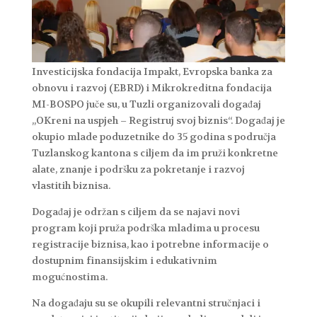
Investicijska fondacija Impakt, Evropska banka za
obnovu i razvoj (EBRD) i Mikrokreditna fondacija
MI-BOSPO juče su, u Tuzli organizovali događaj
„OKreni na uspjeh – Registruj svoj biznis“. Događaj je
okupio mlade poduzetnike do 35 godina s područja
Tuzlanskog kantona s ciljem da im pruži konkretne
alate, znanje i podršku za pokretanje i razvoj
vlastitih biznisa.
Događaj je održan s ciljem da se najavi novi
program koji pruža podrška mladima u procesu
registracije biznisa, kao i potrebne informacije o
dostupnim finansijskim i edukativnim
mogućnostima.
Na događaju su se okupili relevantni stručnjaci i