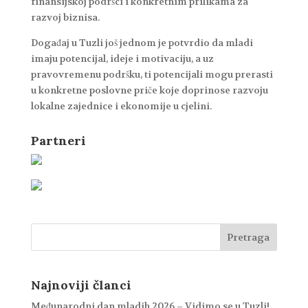
finansijskoj podršci i konkretnim prilikama za
razvoj biznisa.
Događaj u Tuzli još jednom je potvrdio da mladi
imaju potencijal, ideje i motivaciju, a uz
pravovremenu podršku, ti potencijali mogu prerasti
u konkretne poslovne priče koje doprinose razvoju
lokalne zajednice i ekonomije u cjelini.
Partneri
Najnoviji članci
Međunarodni dan mladih 2026 – Vidimo se u Tuzli!