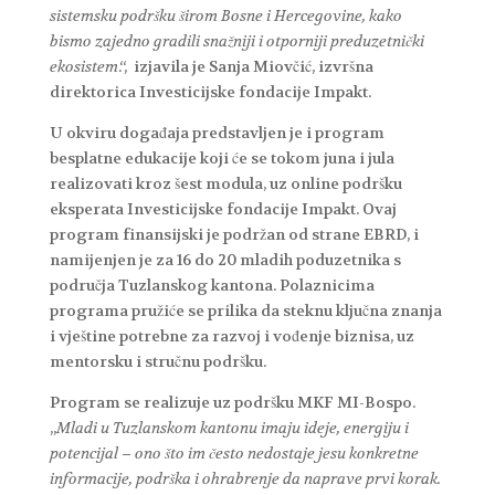
sistemsku podršku širom Bosne i Hercegovine, kako
bismo zajedno gradili snažniji i otporniji preduzetnički
ekosistem
.“, izjavila je Sanja Miovčić, izvršna
direktorica Investicijske fondacije Impakt.
U okviru događaja predstavljen je i program
besplatne edukacije koji će se tokom juna i jula
realizovati kroz šest modula, uz online podršku
eksperata Investicijske fondacije Impakt. Ovaj
program finansijski je podržan od strane EBRD, i
namijenjen je za 16 do 20 mladih poduzetnika s
područja Tuzlanskog kantona. Polaznicima
programa pružiće se prilika da steknu ključna znanja
i vještine potrebne za razvoj i vođenje biznisa, uz
mentorsku i stručnu podršku.
Program se realizuje uz podršku MKF MI-Bospo.
„
Mladi u Tuzlanskom kantonu imaju ideje, energiju i
potencijal – ono što im često nedostaje jesu konkretne
informacije, podrška i ohrabrenje da naprave prvi korak.