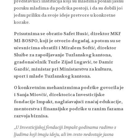
predstavnici institucija koji su mladima poslali jasnu
poruku mladima da podrška postoji, i da su dobili još
jednu priliku da svoje ideje pretvore u konkretne
korake.
Prisutnima se obratio Safet Husić, direktor MKF
MI-BOSPO, koji je otvorio događaj, a potom su se
učesnicima obratili i Miralem Softić, direktor
Službe za zapošljavanje Tuzlanskog kantona,
gradonačelnik Tuzle Zijad Lugavić, te Damir
Gazdić, ministar pri Ministarstvu za kulturu,
sport i mlade Tuzlanskog kantona.
O konkretnim mehanizmima podrške govorila je
i Sanja Miovčić, direktorica Investicijske
fondacije Impakt, naglašavajući značaj edukacije,
mentorstva i finansijske podrške u ranim fazama
razvoja biznisa.
„
U Investicijskoj fondaciji Impakt godinama radimo s
ljudima koji imaju ideju, ali im često nedostaje jasna