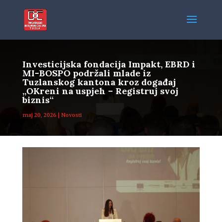
Investicijska fondacija Impakt, EBRD i
MI-BOSPO podržali mlade iz
Tuzlanskog kantona kroz događaj
„OKreni na uspjeh – Registruj svoj
biznis“
maj 20, 2026
|
Novosti