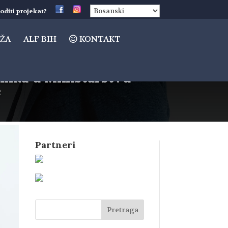
oditi projekat?
ŽA
ALF BIH
KONTAKT
enika u Ministarstvu
e
Partneri