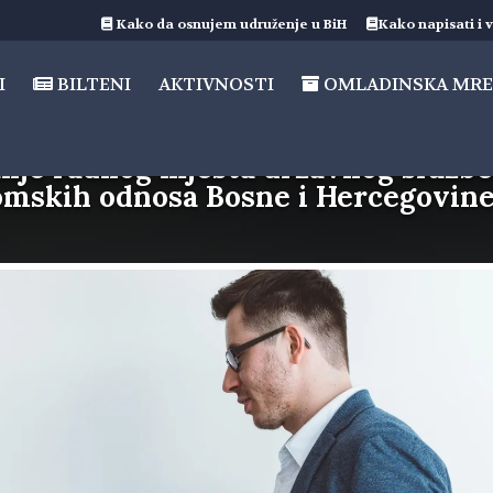
Kako da osnujem udruženje u BiH
Kako napisati i v
I
BILTENI
AKTIVNOSTI
OMLADINSKA MRE
anje radnog mjesta državnog služb
nomskih odnosa Bosne i Hercegovin