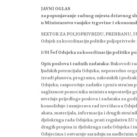
JAVNI OGLAS
za popunjavanje radnog mjesta državnog s
u Ministarstvu vanjske trgovine i ekonom
SEKTOR ZA POLJOPRIVREDU, PREHRANU, 
Odsjek za koordinaciju politike poljoprivrede
1/01 Šef Odsjeka za koordinaciju politike p
Opis poslova i radnih zadataka:
Rukovodi rad
ljudskih potencijala Odsjeka; neposredno orga
izradi planova, programa, zakonskih i podzak
Odsjeka; raspoređuje zadatke i pruža stručnu 
saglasnost pomoćnika ministra uspostavlja gr
utvrđuje prijedloge poslova i zadataka za god
konsoliduje i usmjerava rad izvršilaca u Odsjek
akata, materijala, informacija i drugih stručn
djelokruga rada Odsjeka; prati regulativu EU 
drugih propisa iz djelokruga rada Odsjeka i i
Odsjecima i ostvaruje saradnju sa nadležnim