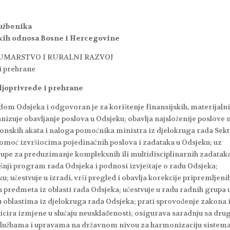
lužbenika
skih odnosa Bosne i Hercegovine
ŠUMARSTVO I RURALNI RAZVOJ
 i prehrane
oljoprivrede i prehrane
om Odsjeka i odgovoran je za korištenje finansijskih, materijalni
nizuje obavljanje poslova u Odsjeku; obavlja najsloženije poslove 
onskih akata i naloga pomoćnika ministra iz djelokruga rada Sekt
pomoć izvršiocima pojedinačnih poslova i zadataka u Odsjeku; uz
upe za preduzimanje kompleksnih ili multidisciplinarnih zadatak
išnji program rada Odsjeka i podnosi izvještaje o radu Odsjeka;
u; učestvuje u izradi, vrši pregled i obavlja korekcije pripremljeni
ih predmeta iz oblasti rada Odsjeka; učestvuje u radu radnih grupa 
u oblastima iz djelokruga rada Odsjeka; prati sprovođenje zakona 
nicira izmjene u slučaju neusklađenosti; osigurava saradnju sa dr
 službama i upravama na državnom nivou za harmonizaciju sistem