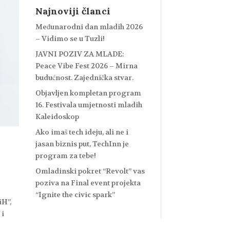
Najnoviji članci
Međunarodni dan mladih 2026
– Vidimo se u Tuzli!
JAVNI POZIV ZA MLADE:
Peace Vibe Fest 2026 – Mirna
budućnost. Zajednička stvar.
Objavljen kompletan program
16. Festivala umjetnosti mladih
Kaleidoskop
Ako imaš tech ideju, ali ne i
jasan biznis put, TechInn je
program za tebe!
Omladinski pokret “Revolt” vas
poziva na Final event projekta
“Ignite the civic spark”
iH”,
 i