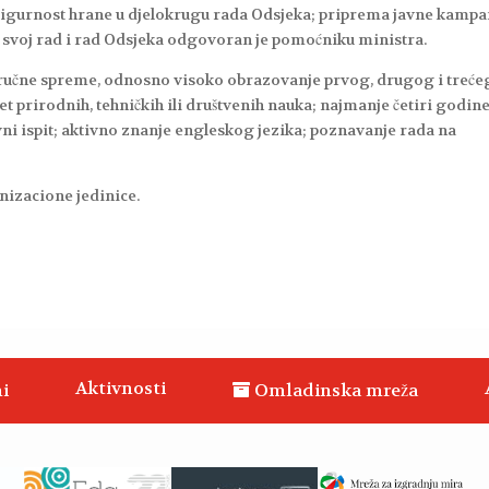
a i sigurnost hrane u djelokrugu rada Odsjeka; priprema javne kampa
a svoj rad i rad Odsjeka odgovoran je pomoćniku ministra.
ručne spreme, odnosno visoko obrazovanje prvog, drugog i treće
et prirodnih, tehničkih ili društvenih nauka; najmanje četiri godin
vni ispit; aktivno znanje engleskog jezika; poznavanje rada na
nizacione jedinice.
Aktivnosti
i
Omladinska mreža