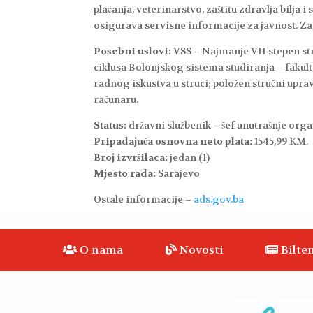
plaćanja, veterinarstvo, zaštitu zdravlja bilj
osigurava servisne informacije za javnost. Z
Posebni uslovi:
VSS – Najmanje VII stepen st
ciklusa Bolonjskog sistema studiranja – fakult
radnog iskustva u struci; položen stručni upra
računaru.
Status:
državni službenik – šef unutrašnje orga
Pripadajuća osnovna neto plata:
1545,99 KM.
Broj izvršilaca:
jedan (1)
Mjesto rada:
Sarajevo
Ostale informacije –
ads.gov.ba
O nama
Novosti
Bilten