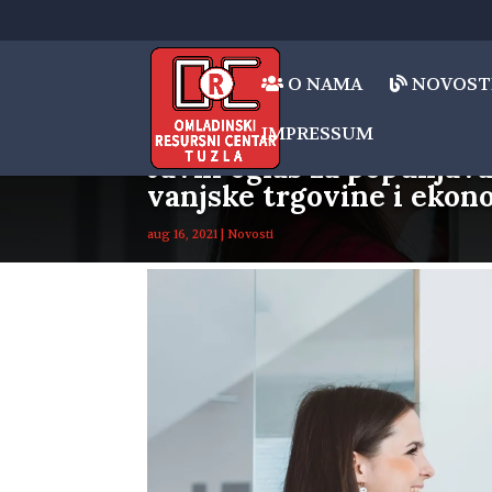
O NAMA
NOVOST
IMPRESSUM
Javni oglas za popunjav
vanjske trgovine i eko
aug 16, 2021
|
Novosti