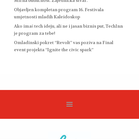
Mirna budućnost. Zajednička stvar.
Objavljen kompletan program 16. Festivala
umjetnosti mladih Kaleidoskop
Ako imaš tech ideju, ali ne i jasan biznis put, TechInn
je program za tebe!
Omladinski pokret “Revolt” vas poziva na Final
event projekta “Ignite the civic spark”