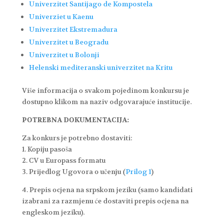
Univerzitet Santijago de Kompostela
Univerziet u Kaenu
Univerzitet Ekstremadura
Univerzitet u Beogradu
Univerzitet u Bolonji
Helenski mediteranski univerzitet na Kritu
Više informacija o svakom pojedinom konkursu je
dostupno klikom na naziv odgovarajuće institucije.
POTREBNA DOKUMENTACIJA:
Za konkurs je potrebno dostaviti:
1. Kopiju pasoša
2. CV u Europass formatu
3. Prijedlog Ugovora o učenju (
Prilog 1
)
4. Prepis ocjena na srpskom jeziku (samo kandidati
izabrani za razmjenu će dostaviti prepis ocjena na
engleskom jeziku).