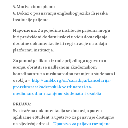
5. Motivaciono pismo
6. Dokaz o poznavanju engleskog jezika ili jezika
institucije prijema.
Napomena:
Za pojedine institucije prijema mogu
biti predviđeni dodatni uslovi u vidu dostavljanja
dodatne dokumentacije ili registracije na onlajn
platformu institucije.
Za pomoć prilikom izrade prijedloga ugovora o
učenju, obratiti se nadležnom akademskom
koordinatoru za međunarodnu razmjenu studenata i
osoblja –
http://unibl.org/sr/saradnja/kancelarija-
prorektora/akademski-koordinatori-za-
medjunarodnu-razmjenu-studenata-i-osoblja
PRIJAVA:
Sva tražena dokumentacija se dostavlja putem
aplikacije eStudent, a uputstvo za prijavu je dostupno
na sljedećoj adresi –
Uputstvo za prijavu razmjene