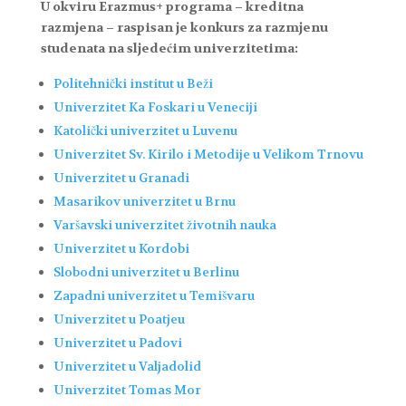
U okviru Erazmus+ programa – kreditna
razmjena – raspisan je konkurs za razmjenu
studenata na sljedećim univerzitetima:
Politehnički institut u Beži
Univerzitet Ka Foskari u Veneciji
Katolički univerzitet u Luvenu
Univerzitet Sv. Kirilo i Metodije u Velikom Trnovu
Univerzitet u Granadi
Masarikov univerzitet u Brnu
Varšavski univerzitet životnih nauka
Univerzitet u Kordobi
Slobodni univerzitet u Berlinu
Zapadni univerzitet u Temišvaru
Univerzitet u Poatjeu
Univerzitet u Padovi
Univerzitet u Valjadolid
Univerzitet Tomas Mor