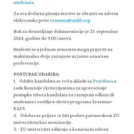
studenata
.
Za sva dodatna pitanja možete se obratiti na adresu
elektronske pošte
erasmus@unibl.org
Rok za dostavljanje dokumentacije je 23. septembar
2024. godine do 9.00 časova.
Studenti se u jednom semestru mogu prijaviti na
maksimalno dvije razmjene uz jasno označene
preferencije.
POSTUPAK ODABIRA:
1. Odabir kandidata se vrši u skladu sa
Pravilima
o
radu Komisije i kriterijumima za sprovođenje
postupka izbora kandidata za razmjenu odlazećih
studenata i osoblja u okviru programa Erazmus+
KA171.
2. Odobrene prijave će biti poslate partnerskom EU
univerzitetu kao nominacije.
3. EU univerzitet odlučuje o konačnom izboru