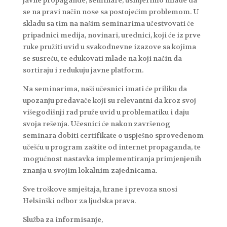
se na pravi način nose sa postojećim problemom. U
skladu sa tim na našim seminarima učestvovati će
pripadnici medija, novinari, urednici, koji će iz prve
ruke pružiti uvid u svakodnevne izazove sa kojima
se susreću, te edukovati mlade na koji način da
sortiraju i redukuju javne platform.
Na seminarima, naši učesnici imati će priliku da
upozanju predavače koji su relevantni da kroz svoj
višegodišnji rad pruže uvid u problematiku i daju
svoja rešenja. Učesnici će nakon završenog
seminara dobiti certifikate o uspješno sprovedenom
učešću u program zaštite od internet propaganda, te
mogućnost nastavka implementiranja primjenjenih
znanja u svojim lokalnim zajednicama.
Sve troškove smještaja, hrane i prevoza snosi
Helsinški odbor za ljudska prava.
Služba za informisanje,