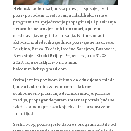
Helsinški odbor za ljudska prava, raspisuje javni
poziv povodom učestvovanja mladih aktivista u
programu za sprječavanje propagiranja i plasiranja
netačnih i neprovjerenih informacija putem
sredstava javnog informisanja. Naime, mladi
aktivisti iz sledećih zajednica pozivaju se na učešće:
Bijeljina, Brčko, Teočak, Istočno Sarajevo, Busovača,
Nevesinje i Široki Brijeg. Prijave traju do 31. 08.
2023. šalju se isključivo na e-mail:
helcomm.hchr@gmail.com
Ovim javnim pozivom želimo da edukujemo mlade
ljude u izabranim zajednicama, da kroz
svakodnevno plasiranje dezinformacije, pritiske
medija, propagande putem internet portala ljudi se
izlažu stalnom pritisku koji eksalira, prvenstveno
mladi ljudi.
Svrha ovog poziva jeste da kroz program zaštite od
javne propagande, seminare, usmjerimo mlade da