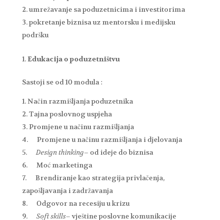
umrežavanje sa poduzetnicima i investitorima
pokretanje biznisa uz mentorsku i medijsku
podršku
Edukacija o poduzetništvu
Sastoji se od 10 modula :
Način razmišljanja poduzetnika
Tajna poslovnog uspjeha
Promjene u načinu razmišljanja
Promjene u načinu razmišljanja i djelovanja
Design thinking
– od ideje do biznisa
Moć marketinga
Brendiranje kao strategija privlačenja,
zapošljavanja i zadržavanja
Odgovor na recesiju u krizu
Soft skills
– vještine poslovne komunikacije