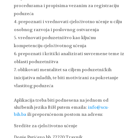
procedurama i propisima vezanim za registraciju
poduzeća
prepoznati i vrednovati cjeloživotno učenje u cilju
osobnog razvoja i poslovnog ostvarenja
vrednovati poduzetništvo kao ključnu
kompetenciju cjeloživotnog učenja
prepoznati i kritički analizirati suvremene teme iz
oblasti poduzetništva
oblikovati mentalitet sa ciljem poduzetničkih
inicijativa mladih, te biti motivirani za pokretanje
vlastitog poduzeća
Aplikacija treba biti podnesena na jednom od
službenih jezika BiH putem emaila:
info@scu-
bih.ba
ili preporučenom postom na adresu:
Središte za cjeloživotno učenje
Donje Putićevo bb, 72270 Travnik