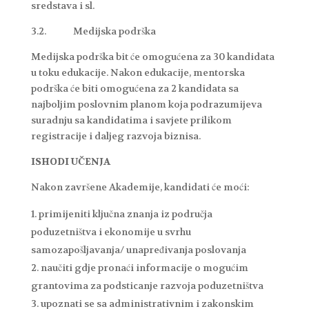
sredstava i sl.
3.2. Medijska podrška
Medijska podrška bit će omogućena za 30 kandidata
u toku edukacije. Nakon edukacije, mentorska
podrška će biti omogućena za 2 kandidata sa
najboljim poslovnim planom koja podrazumijeva
suradnju sa kandidatima i savjete prilikom
registracije i daljeg razvoja biznisa.
ISHODI UČENJA
Nakon završene Akademije, kandidati će moći:
primijeniti ključna znanja iz područja
poduzetništva i ekonomije u svrhu
samozapošljavanja/ unapređivanja poslovanja
naučiti gdje pronaći informacije o mogućim
grantovima za podsticanje razvoja poduzetništva
upoznati se sa administrativnim i zakonskim