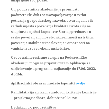
unaprijede svoj posao.
Cilj poduzetničke akademije je promicati
poduzetnički duh i samozapošljavanje u svrhu
poticanja gospodarskog razvoja, otvaranja novih
radnih mjesta i povećanja kvalitete života ciljane
skupine, te ojačati kapacitete Startup preduzeća u
svrhu povećanja njihove konkurentnosti na tržištu,
povećanja stabilnosti poslovanja i otpornosti na
vanjske izazove i ekonomske krize.
Osobe zainteresirane za upis na Poduzetničku
akademiju mogu se prijaviti putem Aplikacije za
sudjelovanje u programu, najkasnije do
17.06. 2022.
do 16h
.
Aplikacijski obrazac možete ispuniti
ovdje
.
Kandidati čija aplikacija zadovolji kriterije komisije
– projektnog odbora, dobit će priliku za:
edukaciju o poduzetništvu