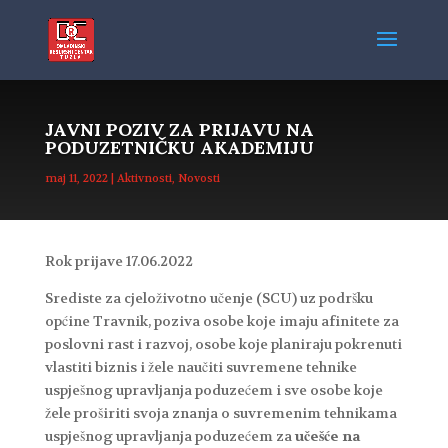
JAVNI POZIV ZA PRIJAVU NA
PODUZETNIČKU AKADEMIJU
maj 11, 2022
|
Aktivnosti
,
Novosti
Rok prijave 17.06.2022
Srediste za cjeloživotno učenje (SCU) uz podršku
općine Travnik, poziva osobe koje imaju afinitete za
poslovni rast i razvoj, osobe koje planiraju pokrenuti
vlastiti biznis i žele naučiti suvremene tehnike
uspješnog upravljanja poduzećem i sve osobe koje
žele proširiti svoja znanja o suvremenim tehnikama
uspješnog upravljanja poduzećem za
učešće na