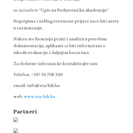
sa naznakom
“Upis na Poduzetničku akademiju”
Nepotpune i neblagovremene prijave neće biti uzete
u razmatranje.
Nakon sto Komisija primi i analizira potrebnu
dokumentaciju, aplikanti će biti informirani o
ishodu evaluacije i daljnjim koracima.
Za dodatne informacije kontaktirajte nas:
Telefon: +387 30 708 300
email: info@scu/bih.ba
web:
www.scu-bih.ba
Partneri