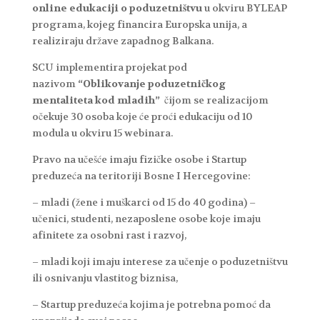
online edukaciji o poduzetništvu
u okviru BYLEAP
programa, kojeg financira Europska unija, a
realiziraju države zapadnog Balkana.
SCU implementira projekat pod
nazivom
“Oblikovanje poduzetničkog
mentaliteta kod mladih”
čijom se realizacijom
očekuje 30 osoba koje će proći edukaciju od 10
modula u okviru 15 webinara.
Pravo na učešće imaju fizičke osobe i Startup
preduzeća na teritoriji Bosne I Hercegovine:
– mladi (žene i muškarci od 15 do 40 godina) –
učenici, studenti, nezaposlene osobe koje imaju
afinitete za osobni rast i razvoj,
– mladi koji imaju interese za učenje o poduzetništvu
ili osnivanju vlastitog biznisa,
– Startup preduzeća kojima je potrebna pomoć da