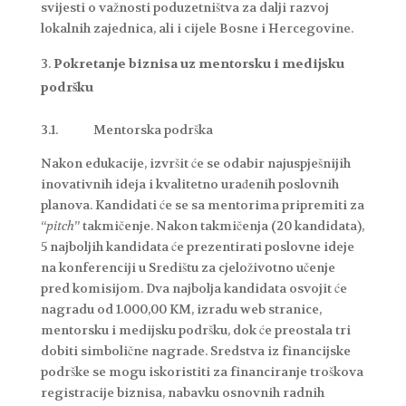
svijesti o važnosti poduzetništva za dalji razvoj
lokalnih zajednica, ali i cijele Bosne i Hercegovine.
Pokretanje biznisa uz mentorsku i medijsku
podršku
3.1. Mentorska podrška
Nakon edukacije, izvršit će se odabir najuspješnijih
inovativnih ideja i kvalitetno urađenih poslovnih
planova. Kandidati će se sa mentorima pripremiti za
“
pitch
” takmičenje. Nakon takmičenja (20 kandidata),
5 najboljih kandidata će prezentirati poslovne ideje
na konferenciji u Središtu za cjeloživotno učenje
pred komisijom. Dva najbolja kandidata osvojit će
nagradu od 1.000,00 KM, izradu web stranice,
mentorsku i medijsku podršku, dok će preostala tri
dobiti simbolične nagrade. Sredstva iz financijske
podrške se mogu iskoristiti za financiranje troškova
registracije biznisa, nabavku osnovnih radnih