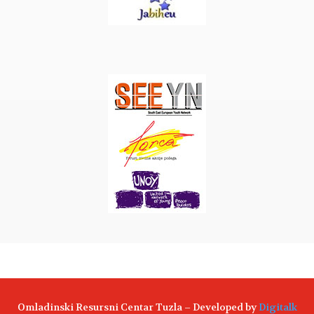
Omladinski Resursni Centar Tuzla – Developed by
Digitalk