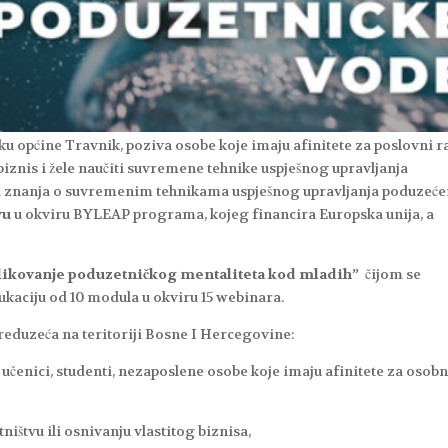
ku općine Travnik, poziva osobe koje imaju afinitete za poslovni ra
 biznis i žele naučiti suvremene tehnike uspješnog upravljanja
oja znanja o suvremenim tehnikama uspješnog upravljanja poduzeć
vu
u okviru BYLEAP programa, kojeg financira Europska unija, a
likovanje poduzetničkog mentaliteta kod mladih”
čijom se
ukaciju od 10 modula u okviru 15 webinara.
preduzeća na teritoriji Bosne I Hercegovine:
 učenici, studenti, nezaposlene osobe koje imaju afinitete za osobn
ništvu ili osnivanju vlastitog biznisa,