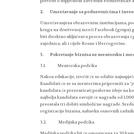
potvrde o uspješnom završetku Poduzetničke 
2.
Umrežavanje sa poduzetnicima i inves
Umrežavanjesa obrazovnim institucijama, po
kruga na društvenoj mreži Facebook (grupa) g
biti direktno uključeni u proces obrazovanja i 
zajednica, ali i cijele Bosne i Hercegovine.
3.
Pokretanje biznisa uz mentorsku i me
3.1. Mentorska podrška
Nakon edukacije, izvršit će se odabir najuspješ
Kandidati će se sa mentorima pripremiti za “
p
kandidata će prezentirati poslovne ideje na ko
najbolja kandidata osvojit će nagradu od 1.00
preostala tri dobiti simbolične nagrade. Sreds
registracije biznisa, nabavku osnovnih radnih 
3.2. Medijska podrška
Medijska podrška bit će omogućena za 30 kandi