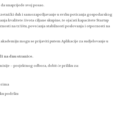
 da unaprijede svoj posao.
uzetnički duh i samozapošljavanje u svrhu poticanja gospodarskog
nja kvalitete života ciljane skupine, te ojačati kapacitete Startup
osti na tržištu, povećanja stabilnosti poslovanja i otpornosti na
akademiju mogu se prijaviti putem Aplikacije za sudjelovanje u
li na dnu stranice.
misije – projektnog odbora, dobit će priliku za:
orima
sku podršku