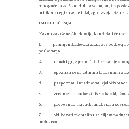
omogućena za 2 kandidata sa najboljim poslo
prilikom registracije i daljeg razvoja biznisa.
ISHODI UČENJA
Nakon završene Akademije, kandidati će moći
1. primijeniti ključna znanja iz područja p
poslovanja
2. naučiti gdje pronaći informacije o mogu
3. upoznati se sa administrativnim i zako
4. prepoznati i vrednovati cjeloživotno uče
5. vrednovati poduzetništvo kao ključnu ko
6. prepoznati i kritički analizirati suvrem
7. oblikovati mentalitet sa ciljem poduzetnič
poduzeća