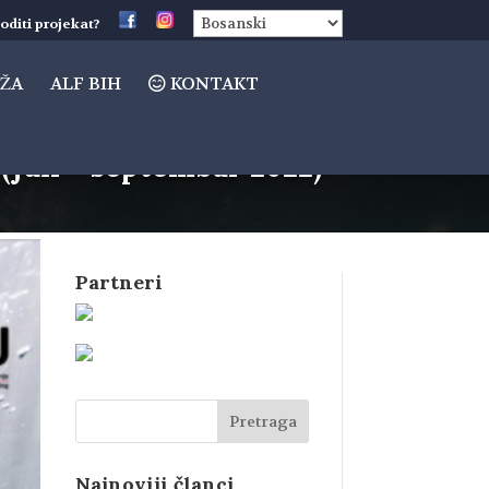
oditi projekat?
ŽA
ALF BIH
KONTAKT
uli – septembar 2022)
Partneri
Najnoviji članci