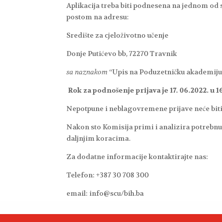
Aplikacija treba biti podnesena na jednom od 
postom na adresu:
Središte za cjeloživotno učenje
Donje Putićevo bb, 72270 Travnik
sa naznakom
“Upis na Poduzetničku akademiju
Rok za podnošenje prijava je 17. 06.2022. u 1
Nepotpune i neblagovremene prijave neće biti
Nakon sto Komisija primi i analizira potrebnu 
daljnjim koracima.
Za dodatne informacije kontaktirajte nas:
Telefon: +387 30 708 300
email: info@scu/bih.ba