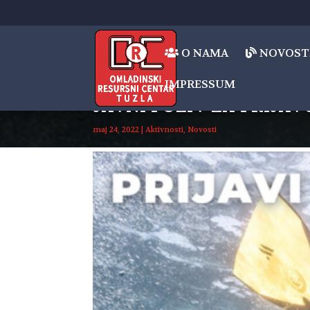
O NAMA
NOVOST
IMPRESSUM
JAVNI POZIV ZA PRIJAV
maj 24, 2022
|
Aktivnosti
,
Novosti