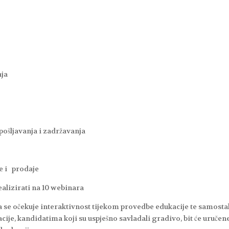
nja
pošljavanja i zadržavanja
e i prodaje
realizirati na 10 webinara
 se očekuje interaktivnost tijekom provedbe edukacije te samosta
je, kandidatima koji su uspješno savladali gradivo, bit će uručen