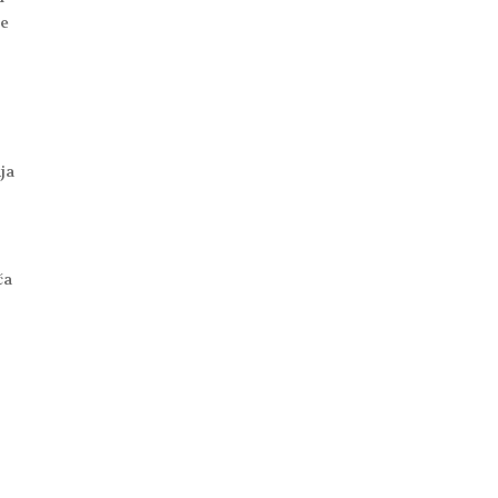
te
ja
ća
g