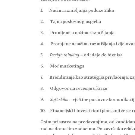
1. Način razmišljanja poduzetnika
2. Tajna poslovnog uspjeha
3. Promjene u načinu razmišljanja
4. Promjene u načinu razmišljanja i djelova
5.
Design thinking
– od ideje do biznisa
6. Moć marketinga
7. Brendiranje kao strategija privlačenja, za
8. Odgovor na recesiju u krizu
9.
Soft skills
– vještine poslovne komunikacij
10. Financijski i investicioni plan, koji će se 
Osim prisustva na predavanjima, od kandidata
rad na domaćim zadacima. Po završetku edukaci