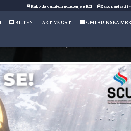
Kako da osnujem udruženje u BiH
Kako napisati i v
I
BILTENI
AKTIVNOSTI
OMLADINSKA MRE
U NA PODUZETNIČKU AKADEMIJU (j