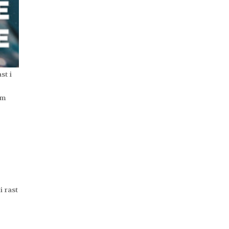
st i
em
i rast