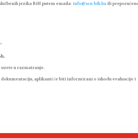
službenih jezika BiH putem emaila:
info@scu-bih.ba
ili preporuče
”
6h.
 uzete u razmatranje.
dokumentaciju, aplikanti će biti informirani o ishodu evaluacije i