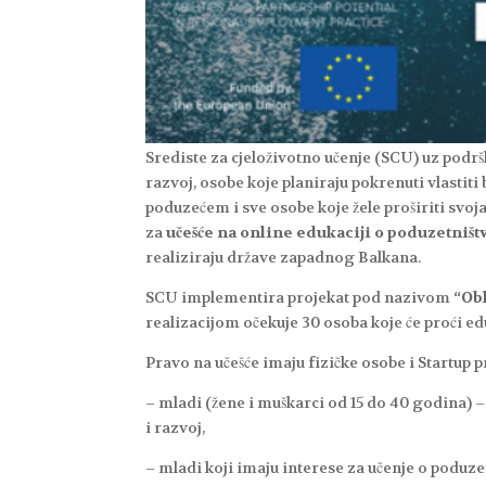
Srediste za cjeloživotno učenje (SCU) uz podrš
razvoj, osobe koje planiraju pokrenuti vlastiti
poduzećem i sve osobe koje žele proširiti sv
za
učešće na online edukaciji o poduzetništ
realiziraju države zapadnog Balkana.
SCU implementira projekat pod nazivom
“Ob
realizacijom očekuje 30 osoba koje će proći ed
Pravo na učešće imaju fizičke osobe i Startup 
– mladi (žene i muškarci od 15 do 40 godina) –
i razvoj,
– mladi koji imaju interese za učenje o poduzet