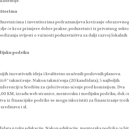
akademije.
titorima
duzetnicima i investitorima podrazumijeva kreiranje obrazovno
dje će kroz primjere dobre prakse, poduzetnici iz privatnog sekt
podizanja svijesti o važnosti poduzetništva za dalji razvoj lokalnih
dijsku podršku
nijih inovativnih ideja i kvalitetno urađenih poslovnih planova.
itch
” takmičenje. Nakon takmičenja (20 kandidata), 5 najboljih
nferenciji u Središtu za cjeloživotno učenje pred komisijom. Dva
0,00 KM, izradu web stranice, mentorsku i medijsku podršku, dok ć
tva iz financijske podrške se mogu iskoristiti za financiranje troš
sredstava i sl.
data u toku edukacije. Nakon edukacije, mentorska podrška će bit