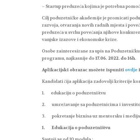
– Startup preduzeća kojima je potrebna pomoć
Cilj poduzetničke akademije je promicati pod
razvoja, otvaranja novih radnih mjesta i poveća
preduzeća u svrhu povećanja njihove konkurentn
vanjske izazove i ekonomske krize.
Osobe zainteresirane za upis na Poduzetničku 
programu, najkasnije do
17.06. 2022. do 16h
.
Aplikacijski obrazac možete ispuniti
ovdje
i
Kandidati čija aplikacija zadovolji kriterije ko
1. edukaciju o poduzetništvu
2. umrežavanje sa poduzetnicima i investit
3. pokretanje biznisa uz mentorsku i medij
1.
Edukacija o poduzetništvu
Sastoji se od 10 modula :