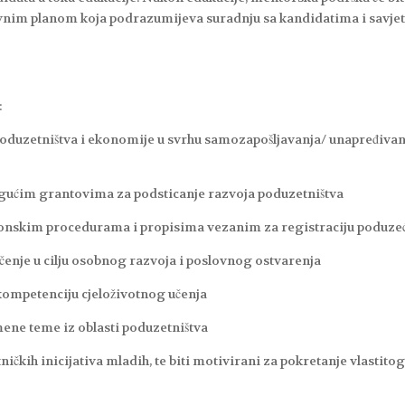
vnim planom koja podrazumijeva suradnju sa kandidatima i savje
:
oduzetništva i ekonomije u svrhu samozapošljavanja/ unapređivan
ćim grantovima za podsticanje razvoja poduzetništva
nskim procedurama i propisima vezanim za registraciju poduze
nje u cilju osobnog razvoja i poslovnog ostvarenja
mpetenciju cjeloživotnog učenja
ene teme iz oblasti poduzetništva
kih inicijativa mladih, te biti motivirani za pokretanje vlastito