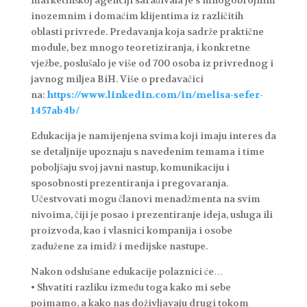
inozemnim i domaćim klijentima iz različitih
oblasti privrede. Predavanja koja sadrže praktične
module, bez mnogo teoretiziranja, i konkretne
vježbe, poslušalo je više od 700 osoba iz privrednog i
javnog miljea BiH. Više o predavačici
na:
https://www.linkedin.com/in/melisa-sefer-
1457ab4b/
Edukacija je namijenjena svima koji imaju interes da
se detaljnije upoznaju s navedenim temama i time
poboljšaju svoj javni nastup, komunikaciju i
sposobnosti prezentiranja i pregovaranja.
Učestvovati mogu članovi menadžmenta na svim
nivoima, čiji je posao i prezentiranje ideja, usluga ili
proizvoda, kao i vlasnici kompanija i osobe
zadužene za imidž i medijske nastupe.
Nakon odslušane edukacije polaznici će…
• Shvatiti razliku između toga kako mi sebe
poimamo, a kako nas doživljavaju drugi tokom