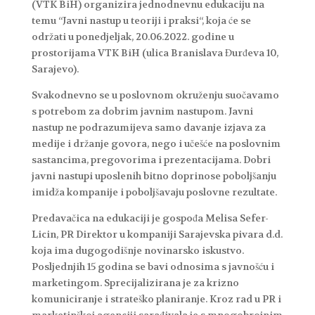
(VTK BiH) organizira jednodnevnu edukaciju na
temu “Javni nastup u teoriji i praksi“, koja će se
održati u ponedjeljak, 20.06.2022. godine u
prostorijama VTK BiH (ulica Branislava Đurđeva 10,
Sarajevo).
Svakodnevno se u poslovnom okruženju suočavamo
s potrebom za dobrim javnim nastupom. Javni
nastup ne podrazumijeva samo davanje izjava za
medije i držanje govora, nego i učešće na poslovnim
sastancima, pregovorima i prezentacijama. Dobri
javni nastupi uposlenih bitno doprinose poboljšanju
imidža kompanije i poboljšavaju poslovne rezultate.
Predavačica na edukaciji je gospođa Melisa Sefer-
Licin, PR Direktor u kompaniji Sarajevska pivara d.d.
koja ima dugogodišnje novinarsko iskustvo.
Posljednjih 15 godina se bavi odnosima s javnošću i
marketingom. Sprecijalizirana je za krizno
komuniciranje i strateško planiranje. Kroz rad u PR i
marketinškoj agenciji sarađivala je s mnogobrojnim