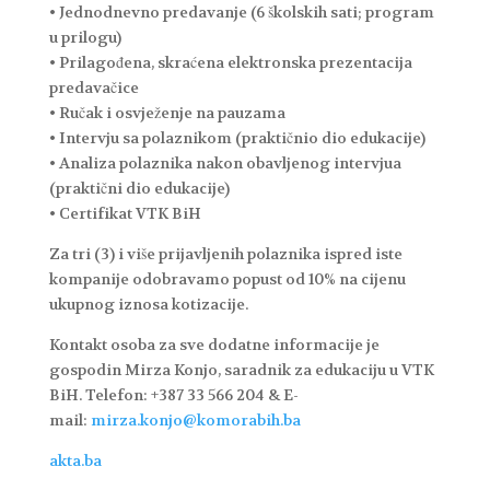
• Jednodnevno predavanje (6 školskih sati; program
u prilogu)
• Prilagođena, skraćena elektronska prezentacija
predavačice
• Ručak i osvježenje na pauzama
• Intervju sa polaznikom (praktičnio dio edukacije)
• Analiza polaznika nakon obavljenog intervjua
(praktični dio edukacije)
• Certifikat VTK BiH
Za tri (3) i više prijavljenih polaznika ispred iste
kompanije odobravamo popust od 10% na cijenu
ukupnog iznosa kotizacije.
Kontakt osoba za sve dodatne informacije je
gospodin Mirza Konjo, saradnik za edukaciju u VTK
BiH. Telefon: +387 33 566 204 & E-
mail:
mirza.konjo@komorabih.ba
akta.ba