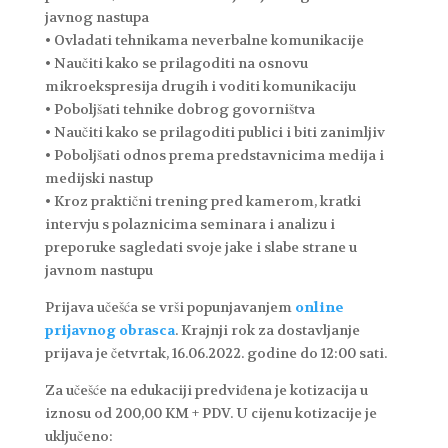
javnog nastupa
• Ovladati tehnikama neverbalne komunikacije
• Naučiti kako se prilagoditi na osnovu
mikroekspresija drugih i voditi komunikaciju
• Poboljšati tehnike dobrog govorništva
• Naučiti kako se prilagoditi publici i biti zanimljiv
• Poboljšati odnos prema predstavnicima medija i
medijski nastup
• Kroz praktični trening pred kamerom, kratki
intervju s polaznicima seminara i analizu i
preporuke sagledati svoje jake i slabe strane u
javnom nastupu
Prijava učešća se vrši popunjavanjem
online
prijavnog obrasca
. Krajnji rok za dostavljanje
prijava je četvrtak, 16.06.2022. godine do 12:00 sati.
Za učešće na edukaciji predviđena je kotizacija u
iznosu od 200,00 KM + PDV. U cijenu kotizacije je
uključeno: